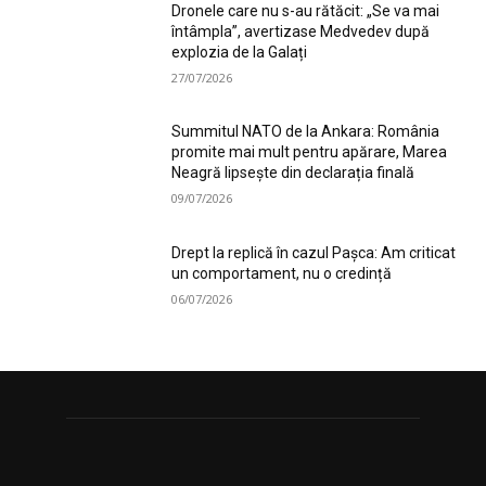
Dronele care nu s-au rătăcit: „Se va mai
întâmpla”, avertizase Medvedev după
explozia de la Galați
27/07/2026
Summitul NATO de la Ankara: România
promite mai mult pentru apărare, Marea
Neagră lipsește din declarația finală
09/07/2026
Drept la replică în cazul Pașca: Am criticat
un comportament, nu o credință
06/07/2026