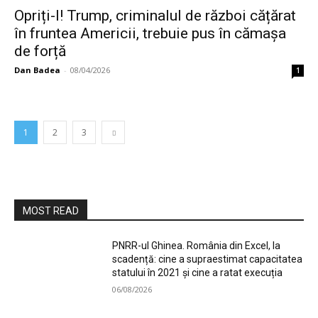
Opriți-l! Trump, criminalul de război cățărat
în fruntea Americii, trebuie pus în cămașa
de forță
Dan Badea
-
08/04/2026
1
1
2
3
MOST READ
PNRR-ul Ghinea. România din Excel, la
scadență: cine a supraestimat capacitatea
statului în 2021 și cine a ratat execuția
06/08/2026