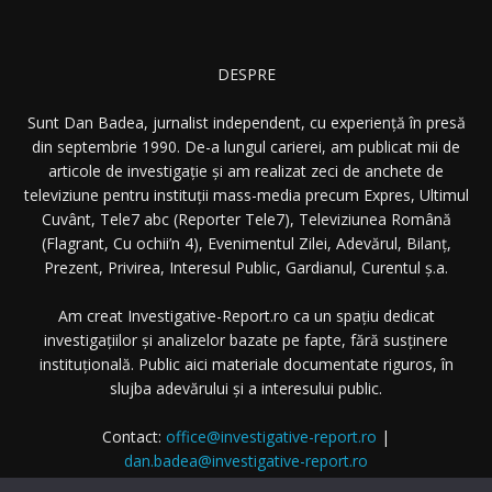
DESPRE
Sunt Dan Badea, jurnalist independent, cu experiență în presă
din septembrie 1990. De-a lungul carierei, am publicat mii de
articole de investigație și am realizat zeci de anchete de
televiziune pentru instituții mass-media precum Expres, Ultimul
Cuvânt, Tele7 abc (Reporter Tele7), Televiziunea Română
(Flagrant, Cu ochii’n 4), Evenimentul Zilei, Adevărul, Bilanț,
Prezent, Privirea, Interesul Public, Gardianul, Curentul ș.a.
Am creat Investigative-Report.ro ca un spațiu dedicat
investigațiilor și analizelor bazate pe fapte, fără susținere
instituțională. Public aici materiale documentate riguros, în
slujba adevărului și a interesului public.
Contact:
office@investigative-report.ro
|
dan.badea@investigative-report.ro
© 2025 Investigative-Report.ro. Toate drepturile rezervate.