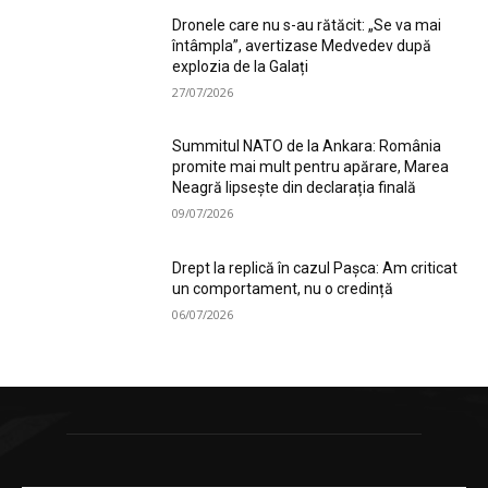
Dronele care nu s-au rătăcit: „Se va mai
întâmpla”, avertizase Medvedev după
explozia de la Galați
27/07/2026
Summitul NATO de la Ankara: România
promite mai mult pentru apărare, Marea
Neagră lipsește din declarația finală
09/07/2026
Drept la replică în cazul Pașca: Am criticat
un comportament, nu o credință
06/07/2026