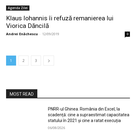
Agenda Zilei
Klaus Iohannis îi refuză remanierea lui
Viorica Dăncilă
Andrei Enăchescu
-
12/09/2019
0
1
2
3
MOST READ
PNRR-ul Ghinea. România din Excel, la
scadență: cine a supraestimat capacitatea
statului în 2021 și cine a ratat execuția
06/08/2026