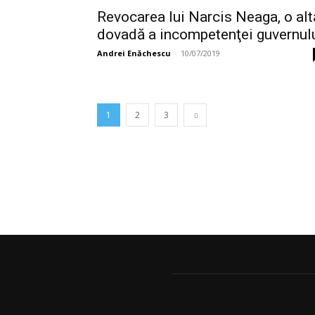
Revocarea lui Narcis Neaga, o alt
dovadă a incompetenţei guvernul
Andrei Enăchescu
-
10/07/2019
1
2
3