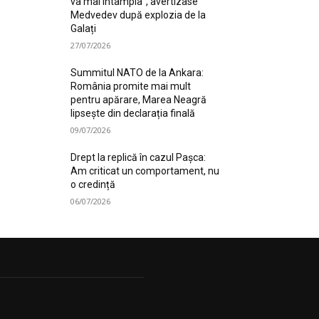
va mai întâmpla”, avertizase
Medvedev după explozia de la
Galați
27/07/2026
Summitul NATO de la Ankara:
România promite mai mult
pentru apărare, Marea Neagră
lipsește din declarația finală
09/07/2026
Drept la replică în cazul Pașca:
Am criticat un comportament, nu
o credință
06/07/2026