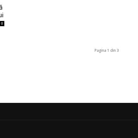
ă
ui
0
Pagina 1 din 3