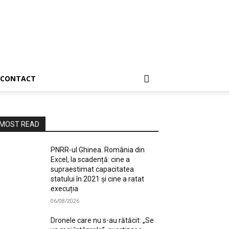
CONTACT
MOST READ
PNRR-ul Ghinea. România din
Excel, la scadență: cine a
supraestimat capacitatea
statului în 2021 și cine a ratat
execuția
06/08/2026
Dronele care nu s-au rătăcit: „Se