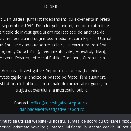
DESPRE
t Dan Badea, jurnalist independent, cu experiență în presă
n septembrie 1990. De-a lungul carierei, am publicat mii de
articole de investigație și am realizat zeci de anchete de
eviziune pentru instituții mass-media precum Expres, Ultimul
uvânt, Tele7 abc (Reporter Tele7), Televiziunea Română
Flagrant, Cu ochii’n 4), Evenimentul Zilei, Adevărul, Bilanț,
rezent, Privirea, Interesul Public, Gardianul, Curentul ș.a.
Am creat Investigative-Report.ro ca un spațiu dedicat
nvestigațiilor și analizelor bazate pe fapte, fără susținere
nstituțională. Public aici materiale documentate riguros, în
slujba adevărului și a interesului public.
Contact:
office@investigative-report.ro
|
dan.badea@investigative-report.ro
 2025 Investigative-Report.ro. Toate drepturile rezervate.
tinuați să utilizați website-ul nostru, sunteți de acord cu utilizarea m
 servicii adaptate nevoilor și interesului fiecaruia. Aceste cookie-uri pot