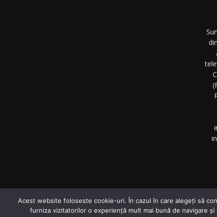
Sun
di
tel
C
(
P
i
i
©
Acest website foloseste cookie-uri. În cazul în care alegeți să con
furniza vizitatorilor o experiență mult mai bună de navigare și