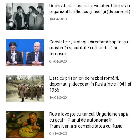
Rechizitoriu Dosarul Revoluției: Cum s-au
organizat Ion Iliescu și acoliții (document)
18/04/2019
Geavlete jr., urologul director de spital cu
master în securitate comunitară și
terorism
01/04/2020
Lista cu prizonieri de război români,
deportați și decedați în Rusia între 1941 și
1956
19/04/2020
Rusia lovește cu tancul, Ungaria ne sapă
cu acul – Planul de autonomie în
Transilvania și complicitatea cu Rusia
01/10/2025