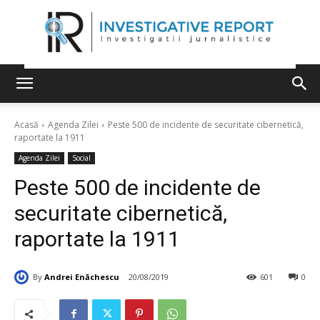
Acasă
Agenda Zilei
Peste 500 de incidente de securitate cibernetică,
raportate la 1911
Agenda Zilei
Social
Peste 500 de incidente de
securitate cibernetică,
raportate la 1911
By
Andrei Enăchescu
20/08/2019
601
0