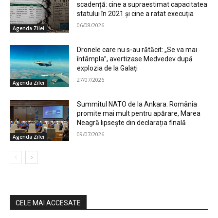
scadență: cine a supraestimat capacitatea
statului în 2021 și cine a ratat execuția
06/08/2026
Agenda Zilei
Dronele care nu s-au rătăcit: „Se va mai
întâmpla”, avertizase Medvedev după
explozia de la Galați
27/07/2026
Agenda Zilei
Summitul NATO de la Ankara: România
promite mai mult pentru apărare, Marea
Neagră lipsește din declarația finală
09/07/2026
Agenda Zilei
CELE MAI ACCESATE