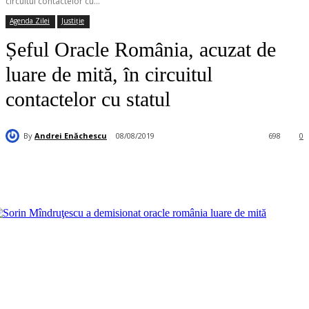
circuitul contactelor cu...
Agenda Zilei
Justiție
Șeful Oracle România, acuzat de
luare de mită, în circuitul
contactelor cu statul
By
Andrei Enăchescu
08/08/2019
698
0