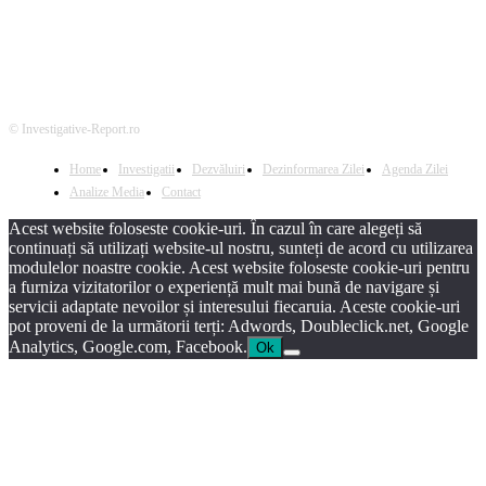
© Investigative-Report.ro
Home
Investigatii
Dezvăluiri
Dezinformarea Zilei
Agenda Zilei
Analize Media
Contact
Acest website foloseste cookie-uri. În cazul în care alegeți să
continuați să utilizați website-ul nostru, sunteți de acord cu utilizarea
modulelor noastre cookie. Acest website foloseste cookie-uri pentru
a furniza vizitatorilor o experiență mult mai bună de navigare și
servicii adaptate nevoilor și interesului fiecaruia. Aceste cookie-uri
pot proveni de la următorii terți: Adwords, Doubleclick.net, Google
Analytics, Google.com, Facebook.
Ok