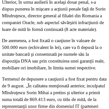
Ulterior, în urma audierii în acelaşi dosar penal, s-a
dispus punerea în mişcare a acţiunii penale faţă de Sorin
Mîndruţescu, director general al filialei din Romania a
companiei Oracle, sub aspectul săvârşirii infracţiunii de
luare de mită în formă continuată (8 acte materiale).
De asemenea, a fost fixată o cauţiune în valoare de
500.000 euro (echivalent în lei), care va fi depusă la o
unitate bancară şi consemnată pe numele său la
dispoziţia DNA sau prin constituirea unei garanţii reale,
mobiliare ori imobiliare, în limita sumei respective.
Termenul de depunere a cauţiunii a fost fixat pentru data
de 9 august. „În calitatea menţionată anterior, inculpatul
Mîndruţescu Sorin Mihai a pretins şi ulterior a primit
suma totală de 869.413 euro, cu titlu de mită, de la
reprezentanţii unor firme din domeniul IT (parteneri