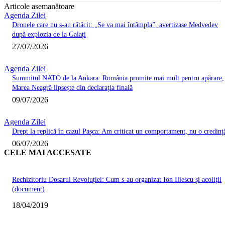
Articole asemanătoare
Agenda Zilei
Dronele care nu s-au rătăcit: „Se va mai întâmpla”, avertizase Medvedev
după explozia de la Galați
27/07/2026
Agenda Zilei
Summitul NATO de la Ankara: România promite mai mult pentru apărare,
Marea Neagră lipsește din declarația finală
09/07/2026
Agenda Zilei
Drept la replică în cazul Pașca: Am criticat un comportament, nu o credinț
06/07/2026
CELE MAI ACCESATE
Rechizitoriu Dosarul Revoluției: Cum s-au organizat Ion Iliescu și acoliții
(document)
18/04/2019