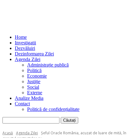
Home
Investigatii
Dezvăluiri
Dezinformarea Zilei
Agenda Zilei
Administrație publică
Politică
Economie
Justiție
Social
Externe
Analize Media
Contact
Politică de confidențialitate
Acasă
Agenda Zilei
Șeful Oracle România, acuzat de luare de mită, în