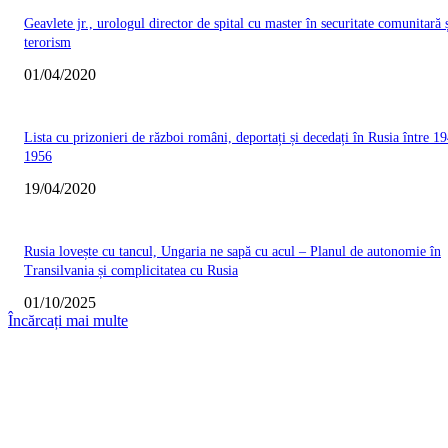
Geavlete jr., urologul director de spital cu master în securitate comunitară 
terorism
01/04/2020
Lista cu prizonieri de război români, deportați și decedați în Rusia între 19
1956
19/04/2020
Rusia lovește cu tancul, Ungaria ne sapă cu acul – Planul de autonomie în
Transilvania și complicitatea cu Rusia
01/10/2025
Încărcați mai multe