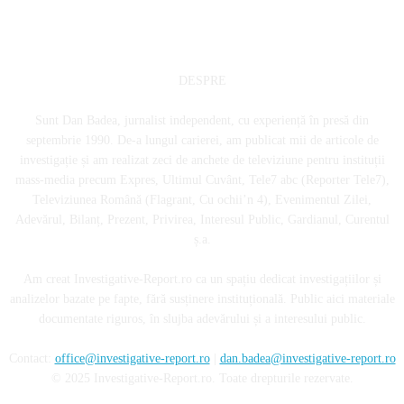
DESPRE
Sunt Dan Badea, jurnalist independent, cu experiență în presă din
septembrie 1990. De-a lungul carierei, am publicat mii de articole de
investigație și am realizat zeci de anchete de televiziune pentru instituții
mass-media precum Expres, Ultimul Cuvânt, Tele7 abc (Reporter Tele7),
Televiziunea Română (Flagrant, Cu ochii’n 4), Evenimentul Zilei,
Adevărul, Bilanț, Prezent, Privirea, Interesul Public, Gardianul, Curentul
ș.a.
Am creat Investigative-Report.ro ca un spațiu dedicat investigațiilor și
analizelor bazate pe fapte, fără susținere instituțională. Public aici materiale
documentate riguros, în slujba adevărului și a interesului public.
Contact:
office@investigative-report.ro
|
dan.badea@investigative-report.ro
© 2025 Investigative-Report.ro. Toate drepturile rezervate.