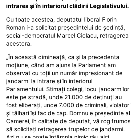
intrarea şi în interiorul clădirii Legislativului.
Cu toate acestea, deputatul liberal Florin
Roman i-a solicitat preşedintelui de şedinţă,
social-democratul Marcel Ciolacu, retragerea
acestora.
„În această dimineaţă, ca şi la precedenta
moţiune, când am ajuns la Parlament am
observat cu toţii un număr impresionant de
jandarmi la intrare şi în interiorul
Parlamentului. Stimaţi colegi, locul jandarmilor
este pe stradă, unde 21.000 de deţinuţi au
fost eliberaţi, unde 7.000 de criminali, violatori
şi tâlhari îşi fac de cap. Domnule preşedinte al
Camerei, în calitate de deputat, vă rog frumos
să solicitaţi retragerea trupelor de jandarmi.
Azi nu se poate întâmpla nimic rău aici.