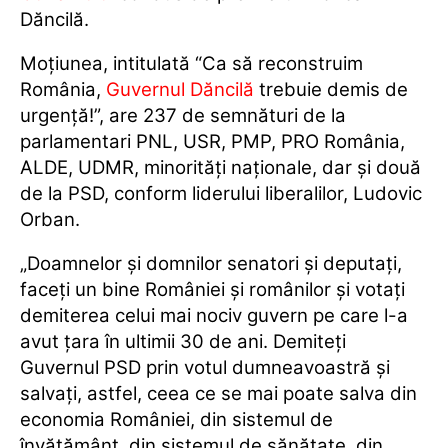
Dăncilă.
Moţiunea, intitulată “Ca să reconstruim
România,
Guvernul Dăncilă
trebuie demis de
urgenţă!”, are 237 de semnături de la
parlamentari PNL, USR, PMP, PRO România,
ALDE, UDMR, minorităţi naţionale, dar şi două
de la PSD, conform liderului liberalilor, Ludovic
Orban.
„Doamnelor şi domnilor senatori şi deputaţi,
faceţi un bine României şi românilor şi votaţi
demiterea celui mai nociv guvern pe care l-a
avut ţara în ultimii 30 de ani. Demiteţi
Guvernul PSD prin votul dumneavoastră şi
salvaţi, astfel, ceea ce se mai poate salva din
economia României, din sistemul de
învăţământ, din sistemul de sănătate, din