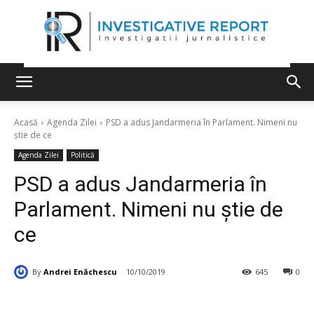
Acasă
Agenda Zilei
PSD a adus Jandarmeria în Parlament. Nimeni nu
știe de ce
Agenda Zilei
Politică
PSD a adus Jandarmeria în
Parlament. Nimeni nu știe de
ce
By
Andrei Enăchescu
10/10/2019
645
0