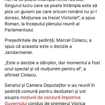
Singurul lucru care se poate întâmpla este să
pice un guvern pe care oricum românii nu şi-l
doresc. Moţiunea va trece! Victorie!”, a spus
Roman, la începutul plenului reunit al
Parlamentului.
Preşedintele de şedinţă, Marcel Ciolacu, a
spus că aceasta este o decizie a
Jandarmeriei.
„Este o decizie a dânşilor, dar momentul a fost
unul special şi vă mulţumim pentru el”, a
afirmat Ciolacu.
Senatul şi Camera Deputaţilor s-au reunit în
şedinţă comună pentru dezbateri şi vot
asupra
moţiunii de cenzură împotriva
Guvernului
condus de premierul Viorica