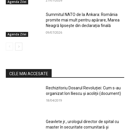
27/07/2026
Agenda Zilei
Summitul NATO de la Ankara: România
promite mai mult pentru apărare, Marea
Neagră lipsește din declarația finală
09/07/2026
Agenda Zilei
CELE MAI ACCESATE
Rechizitoriu Dosarul Revoluției: Cum s-au
organizat Ion Iliescu și acoliții (document)
18/04/2019
Geavlete jr., urologul director de spital cu
master în securitate comunitară și