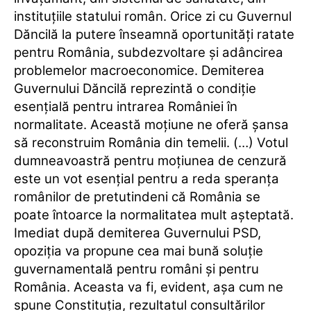
instituţiile statului român. Orice zi cu Guvernul
Dăncilă la putere înseamnă oportunităţi ratate
pentru România, subdezvoltare şi adâncirea
problemelor macroeconomice. Demiterea
Guvernului Dăncilă reprezintă o condiţie
esenţială pentru intrarea României în
normalitate. Această moţiune ne oferă şansa
să reconstruim România din temelii. (…) Votul
dumneavoastră pentru moţiunea de cenzură
este un vot esenţial pentru a reda speranţa
românilor de pretutindeni că România se
poate întoarce la normalitatea mult aşteptată.
Imediat după demiterea Guvernului PSD,
opoziţia va propune cea mai bună soluţie
guvernamentală pentru români şi pentru
România. Aceasta va fi, evident, aşa cum ne
spune Constituţia, rezultatul consultărilor