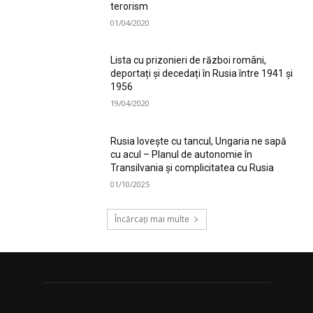
terorism
01/04/2020
Lista cu prizonieri de război români,
deportați și decedați în Rusia între 1941 și
1956
19/04/2020
Rusia lovește cu tancul, Ungaria ne sapă
cu acul – Planul de autonomie în
Transilvania și complicitatea cu Rusia
01/10/2025
Încărcați mai multe