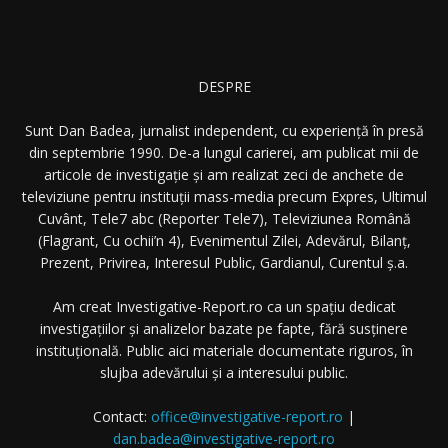
DESPRE
Sunt Dan Badea, jurnalist independent, cu experiență în presă
din septembrie 1990. De-a lungul carierei, am publicat mii de
articole de investigație și am realizat zeci de anchete de
televiziune pentru instituții mass-media precum Expres, Ultimul
Cuvânt, Tele7 abc (Reporter Tele7), Televiziunea Română
(Flagrant, Cu ochii’n 4), Evenimentul Zilei, Adevărul, Bilanț,
Prezent, Privirea, Interesul Public, Gardianul, Curentul ș.a.
Am creat Investigative-Report.ro ca un spațiu dedicat
investigațiilor și analizelor bazate pe fapte, fără susținere
instituțională. Public aici materiale documentate riguros, în
slujba adevărului și a interesului public.
Contact:
office@investigative-report.ro
|
dan.badea@investigative-report.ro