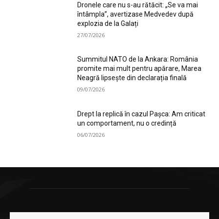
Dronele care nu s-au rătăcit: „Se va mai
întâmpla”, avertizase Medvedev după
explozia de la Galați
27/07/2026
Summitul NATO de la Ankara: România
promite mai mult pentru apărare, Marea
Neagră lipsește din declarația finală
09/07/2026
Drept la replică în cazul Pașca: Am criticat
un comportament, nu o credință
06/07/2026