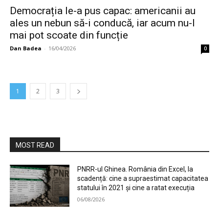
Democrația le-a pus capac: americanii au
ales un nebun să-i conducă, iar acum nu-l
mai pot scoate din funcție
Dan Badea
-
16/04/2026
0
1
2
3
MOST READ
PNRR-ul Ghinea. România din Excel, la
scadență: cine a supraestimat capacitatea
statului în 2021 și cine a ratat execuția
06/08/2026