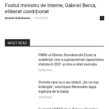
Fostul ministru de Interne, Gabriel Berca,
eliberat condiționat
Andrei Enăchescu
-
13/12/2018
0
MOST READ
PNRR-ul Ghinea. România din Excel, la
scadență: cine a supraestimat capacitatea
statului în 2021 și cine a ratat execuția
06/08/2026
Dronele care nu s-au rătăcit: „Se va mai
întâmpla”, avertizase Medvedev după
explozia de la Galați
27/07/2026