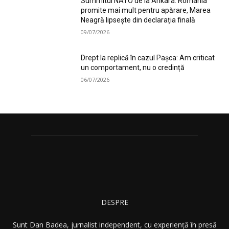
Summitul NATO de la Ankara: România
promite mai mult pentru apărare, Marea
Neagră lipsește din declarația finală
09/07/2026
Drept la replică în cazul Pașca: Am criticat
un comportament, nu o credință
06/07/2026
DESPRE
Sunt Dan Badea, jurnalist independent, cu experiență în presă