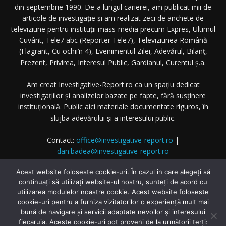
din septembrie 1990. De-a lungul carierei, am publicat mii de
articole de investigație și am realizat zeci de anchete de
televiziune pentru instituții mass-media precum Expres, Ultimul
Cuvânt, Tele7 abc (Reporter Tele7), Televiziunea Română
(Flagrant, Cu ochii’n 4), Evenimentul Zilei, Adevărul, Bilanț,
Prezent, Privirea, Interesul Public, Gardianul, Curentul ș.a.
Am creat Investigative-Report.ro ca un spațiu dedicat
investigațiilor și analizelor bazate pe fapte, fără susținere
instituțională. Public aici materiale documentate riguros, în
slujba adevărului și a interesului public.
Contact:
office@investigative-report.ro
|
dan.badea@investigative-report.ro
© 2025 Investigative-Report.ro. Toate drepturile rezervate.
Acest website foloseste cookie-uri. În cazul în care alegeți să
continuați să utilizați website-ul nostru, sunteți de acord cu
utilizarea modulelor noastre cookie. Acest website foloseste
cookie-uri pentru a furniza vizitatorilor o experiență mult mai
bună de navigare și servicii adaptate nevoilor și interesului
fiecaruia. Aceste cookie-uri pot proveni de la următorii terți: