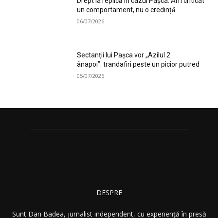
Drept la replică în cazul Pașca: Am criticat
un comportament, nu o credință
06/07/2026
Sectanții lui Pașca vor „Azilul 2
ânapoi”: trandafiri peste un picior putred
05/07/2026
DESPRE
Sunt Dan Badea, jurnalist independent, cu experiență în presă