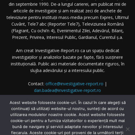
din septembrie 1990. De-a lungul carierei, am publicat mii de
articole de investigație și am realizat zeci de anchete de
televiziune pentru instituții mass-media precum Expres, Ultimul
Cuvânt, Tele7 abc (Reporter Tele7), Televiziunea Română
(Flagrant, Cu ochii’n 4), Evenimentul Zilei, Adevărul, Bilanț,
Prezent, Privirea, Interesul Public, Gardianul, Curentul ș.a.
Am creat Investigative-Report.ro ca un spațiu dedicat
investigațiilor și analizelor bazate pe fapte, fără susținere
instituțională. Public aici materiale documentate riguros, în
slujba adevărului și a interesului public.
Contact:
office@investigative-report.ro
|
dan.badea@investigative-report.ro
© 2025 Investigative-Report.ro. Toate drepturile rezervate.
Acest website foloseste cookie-uri. În cazul în care alegeți să
continuați să utilizați website-ul nostru, sunteți de acord cu
utilizarea modulelor noastre cookie. Acest website foloseste
cookie-uri pentru a furniza vizitatorilor o experiență mult mai
bună de navigare și servicii adaptate nevoilor și interesului
fiecaruia. Aceste cookie-uri pot proveni de la următorii terți: