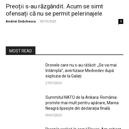
Preoții s-au răzgândit. Acum se simt
ofensați că nu se permit pelerinajele
Andrei Enăchescu
-
09/10/2020
0
MOST READ
Dronele care nu s-au rătăcit: „Se va mai
întâmpla”, avertizase Medvedev după
explozia de la Galați
27/07/2026
Summitul NATO de la Ankara: România
promite mai mult pentru apărare, Marea
Neagră lipsește din declarația finală
09/07/2026