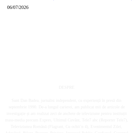
06/07/2026
DESPRE
Sunt Dan Badea, jurnalist independent, cu experiență în presă din
septembrie 1990. De-a lungul carierei, am publicat mii de articole de
investigație și am realizat zeci de anchete de televiziune pentru instituții
mass-media precum Expres, Ultimul Cuvânt, Tele7 abc (Reporter Tele7),
Televiziunea Română (Flagrant, Cu ochii’n 4), Evenimentul Zilei,