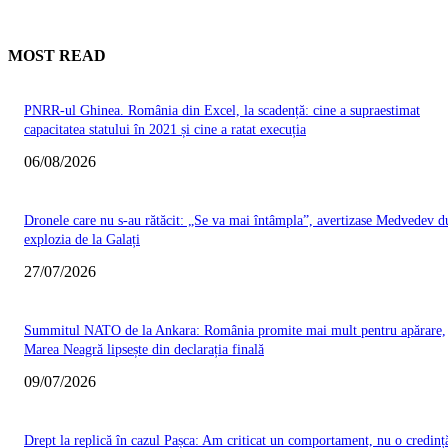
MOST READ
PNRR-ul Ghinea. România din Excel, la scadență: cine a supraestimat
capacitatea statului în 2021 și cine a ratat execuția
06/08/2026
Dronele care nu s-au rătăcit: „Se va mai întâmpla”, avertizase Medvedev d
explozia de la Galați
27/07/2026
Summitul NATO de la Ankara: România promite mai mult pentru apărare,
Marea Neagră lipsește din declarația finală
09/07/2026
Drept la replică în cazul Pașca: Am criticat un comportament, nu o credinț