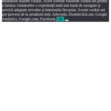
modulelor noastre cookie. Acest website foloseste cookie-uri pentru
a furniza vizitatorilor o experiență mult mai bună de navigare și
servicii adaptate nevoilor și interesului fiecaruia. Aceste cookie-uri
pot proveni de la următorii terți: Adwords, Doubleclick.net, Google
Analytics, Google.com, Facebook.
Ok