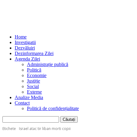
Home
Investigatii
Dezvăluiri
Dezinformarea Zilei
Agenda Zilei
Administrație publică
Politică
Economie
Justiție
Social
Externe
Analize Media
Contact
Politică de confidențialitate
Etichete
Israel atac tir liban morti copii