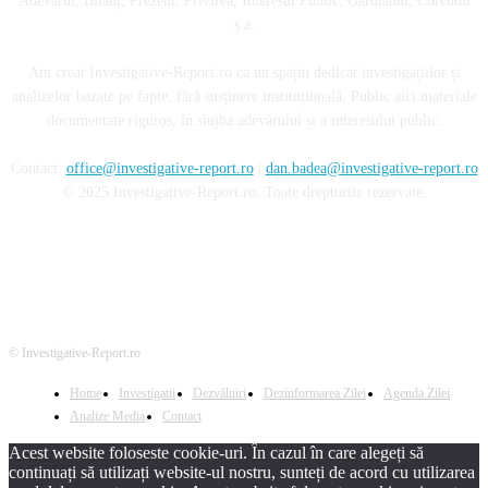
Adevărul, Bilanț, Prezent, Privirea, Interesul Public, Gardianul, Curentul
ș.a.
Am creat Investigative-Report.ro ca un spațiu dedicat investigațiilor și
analizelor bazate pe fapte, fără susținere instituțională. Public aici materiale
documentate riguros, în slujba adevărului și a interesului public.
Contact:
office@investigative-report.ro
|
dan.badea@investigative-report.ro
© 2025 Investigative-Report.ro. Toate drepturile rezervate.
© Investigative-Report.ro
Home
Investigatii
Dezvăluiri
Dezinformarea Zilei
Agenda Zilei
Analize Media
Contact
Acest website foloseste cookie-uri. În cazul în care alegeți să
continuați să utilizați website-ul nostru, sunteți de acord cu utilizarea