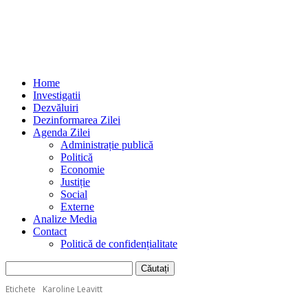
Home
Investigatii
Dezvăluiri
Dezinformarea Zilei
Agenda Zilei
Administrație publică
Politică
Economie
Justiție
Social
Externe
Analize Media
Contact
Politică de confidențialitate
Etichete
Karoline Leavitt