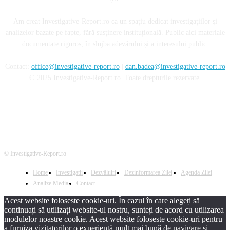
Am creat Investigative-Report.ro ca un spațiu dedicat investigațiilor și
analizelor bazate pe fapte, fără susținere instituțională. Public aici materiale
documentate riguros, în slujba adevărului și a interesului public.
Contact:
office@investigative-report.ro
|
dan.badea@investigative-report.ro
© 2025 Investigative-Report.ro. Toate drepturile rezervate.
© Investigative-Report.ro
Home
Investigatii
Dezvăluiri
Dezinformarea Zilei
Agenda Zilei
Analize Media
Contact
Acest website foloseste cookie-uri. În cazul în care alegeți să
continuați să utilizați website-ul nostru, sunteți de acord cu utilizarea
modulelor noastre cookie. Acest website foloseste cookie-uri pentru
a furniza vizitatorilor o experiență mult mai bună de navigare și