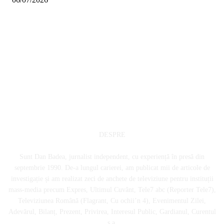
DESPRE
Sunt Dan Badea, jurnalist independent, cu experiență în presă din
septembrie 1990. De-a lungul carierei, am publicat mii de articole de
investigație și am realizat zeci de anchete de televiziune pentru instituții
mass-media precum Expres, Ultimul Cuvânt, Tele7 abc (Reporter Tele7),
Televiziunea Română (Flagrant, Cu ochii’n 4), Evenimentul Zilei,
Adevărul, Bilanț, Prezent, Privirea, Interesul Public, Gardianul, Curentul
ș.a.