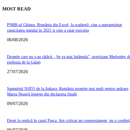
MOST READ
PNRR-ul Ghinea. România din Excel, la scadență: cine a supraestimat
capacitatea statului în 2021 și cine a ratat execuția
06/08/2026
Dronele care nu s-au rătăcit: „Se va mai întâmpla”, avertizase Medvedev d
explozia de la Galați
27/07/2026
Summitul NATO de la Ankara: România promite mai mult pentru apărare,
Marea Neagră lipsește din declarația finală
09/07/2026
Drept la replică în cazul Pașca: Am criticat un comportament, nu o credinț
06/07/2026