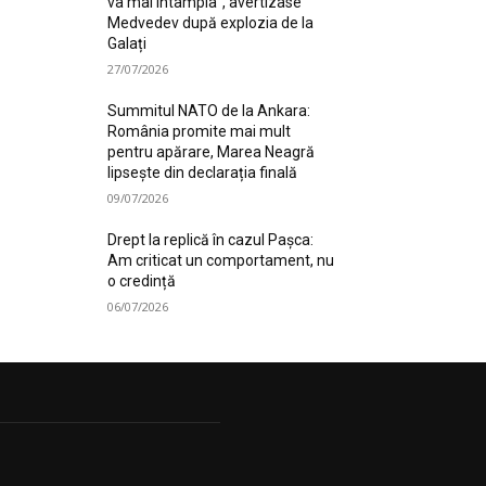
va mai întâmpla”, avertizase
Medvedev după explozia de la
Galați
27/07/2026
Summitul NATO de la Ankara:
România promite mai mult
pentru apărare, Marea Neagră
lipsește din declarația finală
09/07/2026
Drept la replică în cazul Pașca:
Am criticat un comportament, nu
o credință
06/07/2026