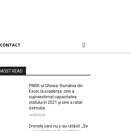
CONTACT
MOST READ
PNRR-ul Ghinea. România din
Excel, la scadență: cine a
supraestimat capacitatea
statului în 2021 și cine a ratat
execuția
06/08/2026
Dronele care nu s-au rătăcit: „Se