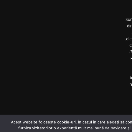
Sun
di
tel
C
(
P
i
i
©
Acest website foloseste cookie-uri. În cazul în care alegeți să con
furniza vizitatorilor o experiență mult mai bună de navigare și