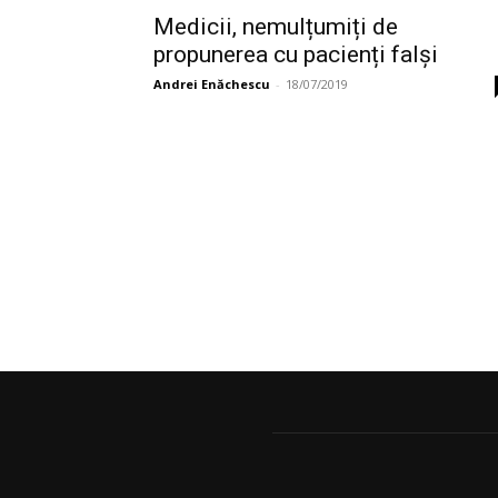
Medicii, nemulțumiți de
propunerea cu pacienți falși
Andrei Enăchescu
-
18/07/2019