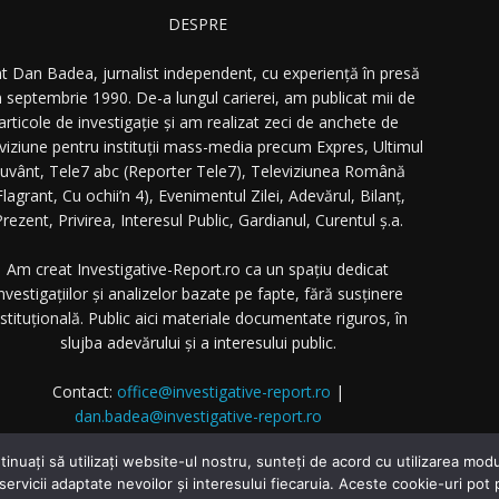
DESPRE
t Dan Badea, jurnalist independent, cu experiență în presă
n septembrie 1990. De-a lungul carierei, am publicat mii de
articole de investigație și am realizat zeci de anchete de
eviziune pentru instituții mass-media precum Expres, Ultimul
uvânt, Tele7 abc (Reporter Tele7), Televiziunea Română
Flagrant, Cu ochii’n 4), Evenimentul Zilei, Adevărul, Bilanț,
rezent, Privirea, Interesul Public, Gardianul, Curentul ș.a.
Am creat Investigative-Report.ro ca un spațiu dedicat
nvestigațiilor și analizelor bazate pe fapte, fără susținere
nstituțională. Public aici materiale documentate riguros, în
slujba adevărului și a interesului public.
Contact:
office@investigative-report.ro
|
dan.badea@investigative-report.ro
 2025 Investigative-Report.ro. Toate drepturile rezervate.
tinuați să utilizați website-ul nostru, sunteți de acord cu utilizarea m
 servicii adaptate nevoilor și interesului fiecaruia. Aceste cookie-uri pot