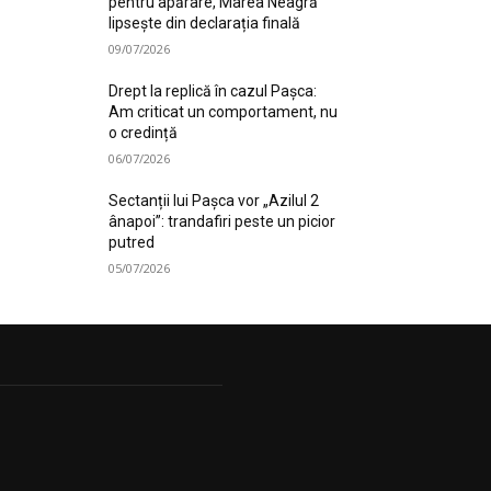
pentru apărare, Marea Neagră
lipsește din declarația finală
09/07/2026
Drept la replică în cazul Pașca:
Am criticat un comportament, nu
o credință
06/07/2026
Sectanții lui Pașca vor „Azilul 2
ânapoi”: trandafiri peste un picior
putred
05/07/2026