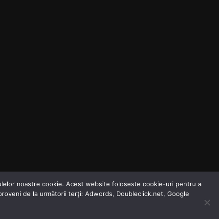
odulelor noastre cookie. Acest website foloseste cookie-uri pentru a
 proveni de la următorii terți: Adwords, Doubleclick.net, Google
Dezinformarea Zilei
Agenda Zilei
Analize Media