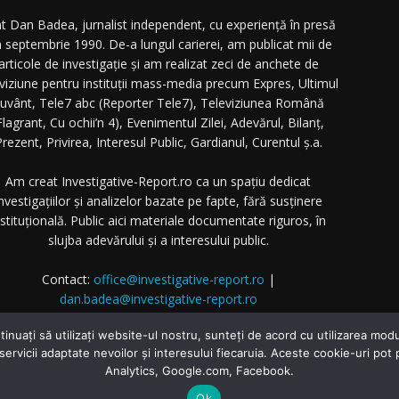
t Dan Badea, jurnalist independent, cu experiență în presă
n septembrie 1990. De-a lungul carierei, am publicat mii de
articole de investigație și am realizat zeci de anchete de
eviziune pentru instituții mass-media precum Expres, Ultimul
uvânt, Tele7 abc (Reporter Tele7), Televiziunea Română
Flagrant, Cu ochii’n 4), Evenimentul Zilei, Adevărul, Bilanț,
rezent, Privirea, Interesul Public, Gardianul, Curentul ș.a.
Am creat Investigative-Report.ro ca un spațiu dedicat
nvestigațiilor și analizelor bazate pe fapte, fără susținere
nstituțională. Public aici materiale documentate riguros, în
slujba adevărului și a interesului public.
Contact:
office@investigative-report.ro
|
dan.badea@investigative-report.ro
 2025 Investigative-Report.ro. Toate drepturile rezervate.
tinuați să utilizați website-ul nostru, sunteți de acord cu utilizarea m
 servicii adaptate nevoilor și interesului fiecaruia. Aceste cookie-uri pot
Analytics, Google.com, Facebook.
Home
Investigatii
Dezvăluiri
Ok