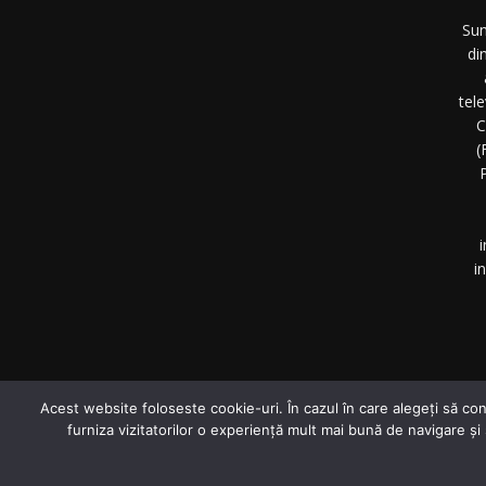
Sun
di
tel
C
(
P
i
i
©
Acest website foloseste cookie-uri. În cazul în care alegeți să con
furniza vizitatorilor o experiență mult mai bună de navigare și
© Investigative-Report.ro