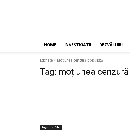
HOME
INVESTIGATII
DEZVĂLUIRI
Etichete
Moțiunea cenzură populistă
Tag:
moțiunea cenzură 
Agenda Zilei