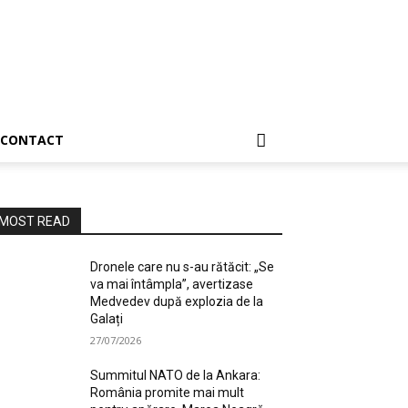
CONTACT
MOST READ
Dronele care nu s-au rătăcit: „Se
va mai întâmpla”, avertizase
Medvedev după explozia de la
Galați
27/07/2026
Summitul NATO de la Ankara:
România promite mai mult