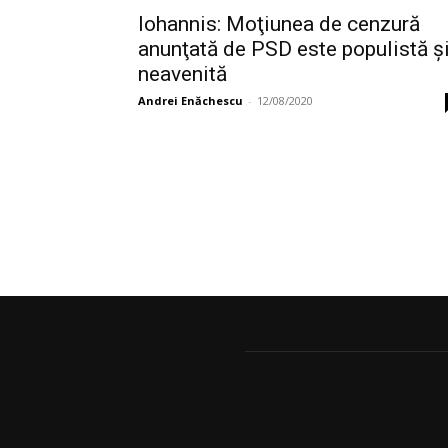
Iohannis: Moţiunea de cenzură
anunţată de PSD este populistă ş
neavenită
Andrei Enăchescu
-
12/08/2020