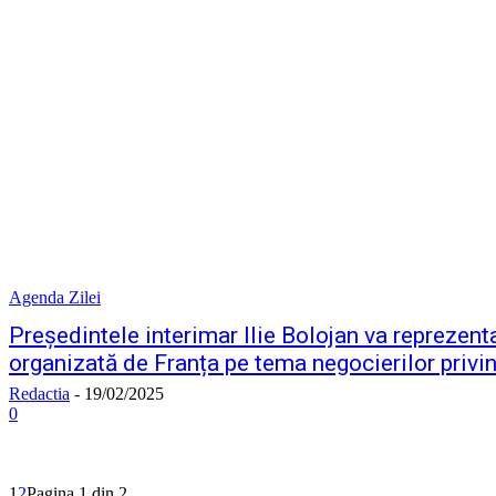
Agenda Zilei
Președintele interimar Ilie Bolojan va reprezen
organizată de Franța pe tema negocierilor privi
Redactia
-
19/02/2025
0
1
2
Pagina 1 din 2