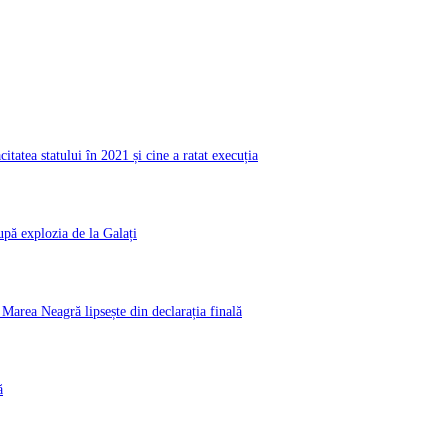
atea statului în 2021 și cine a ratat execuția
pă explozia de la Galați
rea Neagră lipsește din declarația finală
ă