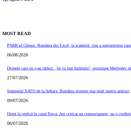
MOST READ
PNRR-ul Ghinea. România din Excel, la scadență: cine a supraestimat capacit
06/08/2026
Dronele care nu s-au rătăcit: „Se va mai întâmpla”, avertizase Medvedev du
27/07/2026
Summitul NATO de la Ankara: România promite mai mult pentru apărare, Ma
09/07/2026
Drept la replică în cazul Pașca: Am criticat un comportament, nu o credinț
06/07/2026