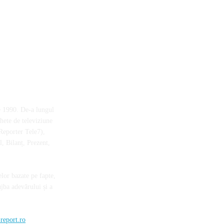
e 1990. De-a lungul
chete de televiziune
Reporter Tele7),
, Bilanț, Prezent,
elor bazate pe fapte,
ujba adevărului și a
report.ro