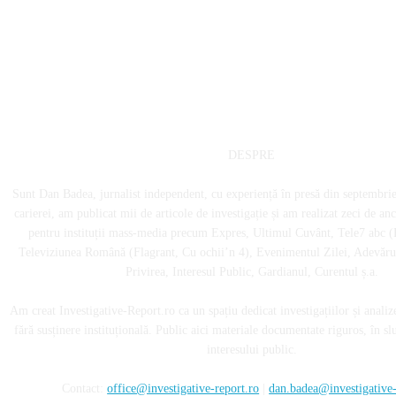
DESPRE
Sunt Dan Badea, jurnalist independent, cu experiență în presă din septembri
carierei, am publicat mii de articole de investigație și am realizat zeci de an
pentru instituții mass-media precum Expres, Ultimul Cuvânt, Tele7 abc (
Televiziunea Română (Flagrant, Cu ochii’n 4), Evenimentul Zilei, Adevărul
Privirea, Interesul Public, Gardianul, Curentul ș.a.
Am creat Investigative-Report.ro ca un spațiu dedicat investigațiilor și analiz
fără susținere instituțională. Public aici materiale documentate riguros, în sl
interesului public.
Contact:
office@investigative-report.ro
|
dan.badea@investigative-