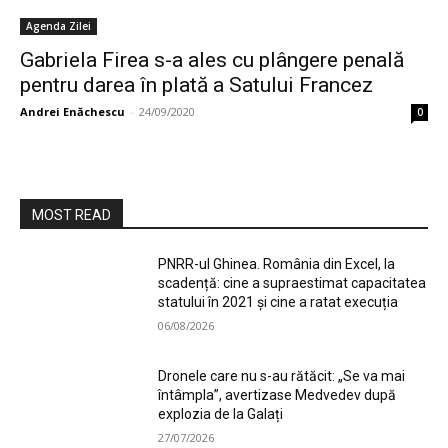
Agenda Zilei
Gabriela Firea s-a ales cu plângere penală
pentru darea în plată a Satului Francez
Andrei Enăchescu
-
24/09/2020
0
MOST READ
PNRR-ul Ghinea. România din Excel, la
scadență: cine a supraestimat capacitatea
statului în 2021 și cine a ratat execuția
06/08/2026
Dronele care nu s-au rătăcit: „Se va mai
întâmpla”, avertizase Medvedev după
explozia de la Galați
27/07/2026