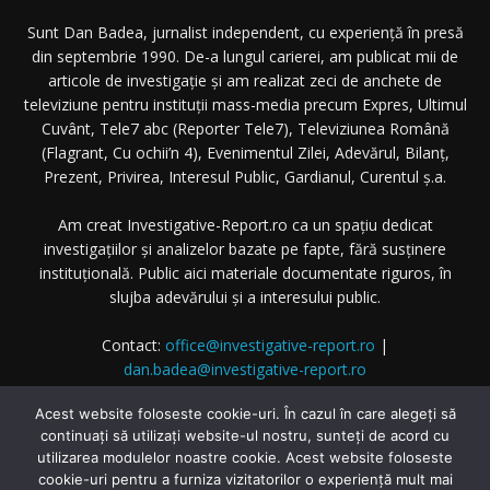
Sunt Dan Badea, jurnalist independent, cu experiență în presă
din septembrie 1990. De-a lungul carierei, am publicat mii de
articole de investigație și am realizat zeci de anchete de
televiziune pentru instituții mass-media precum Expres, Ultimul
Cuvânt, Tele7 abc (Reporter Tele7), Televiziunea Română
(Flagrant, Cu ochii’n 4), Evenimentul Zilei, Adevărul, Bilanț,
Prezent, Privirea, Interesul Public, Gardianul, Curentul ș.a.
Am creat Investigative-Report.ro ca un spațiu dedicat
investigațiilor și analizelor bazate pe fapte, fără susținere
instituțională. Public aici materiale documentate riguros, în
slujba adevărului și a interesului public.
Contact:
office@investigative-report.ro
|
dan.badea@investigative-report.ro
© 2025 Investigative-Report.ro. Toate drepturile rezervate.
Acest website foloseste cookie-uri. În cazul în care alegeți să
continuați să utilizați website-ul nostru, sunteți de acord cu
utilizarea modulelor noastre cookie. Acest website foloseste
cookie-uri pentru a furniza vizitatorilor o experiență mult mai