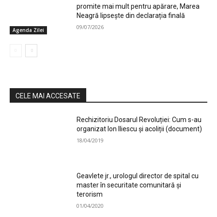
promite mai mult pentru apărare, Marea
Neagră lipsește din declarația finală
09/07/2026
Agenda Zilei
CELE MAI ACCESATE
Rechizitoriu Dosarul Revoluției: Cum s-au
organizat Ion Iliescu și acoliții (document)
18/04/2019
Geavlete jr., urologul director de spital cu
master în securitate comunitară și
terorism
01/04/2020