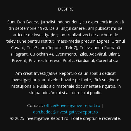
DESPRE
Sunt Dan Badea, jurnalist independent, cu experiență în presă
din septembrie 1990. De-a lungul carierei, am publicat mii de
articole de investigație și am realizat zeci de anchete de
televiziune pentru instituții mass-media precum Expres, Ultimul
Cuvânt, Tele7 abc (Reporter Tele7), Televiziunea Română
(Flagrant, Cu ochii’n 4), Evenimentul Zilei, Adevărul, Bilanț,
Prezent, Privirea, Interesul Public, Gardianul, Curentul ș.a.
Am creat Investigative-Report.ro ca un spațiu dedicat
investigațiilor și analizelor bazate pe fapte, fără susținere
instituțională. Public aici materiale documentate riguros, în
slujba adevărului și a interesului public.
Contact:
office@investigative-report.ro
|
dan.badea@investigative-report.ro
© 2025 Investigative-Report.ro. Toate drepturile rezervate.