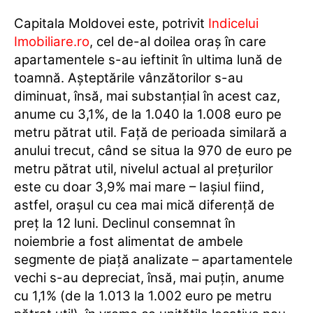
Capitala Moldovei este, potrivit
Indicelui
Imobiliare.ro
, cel de-al doilea oraș în care
apartamentele s-au ieftinit în ultima lună de
toamnă. Așteptările vânzătorilor s-au
diminuat, însă, mai substanțial în acest caz,
anume cu 3,1%, de la 1.040 la 1.008 euro pe
metru pătrat util. Față de perioada similară a
anului trecut, când se situa la 970 de euro pe
metru pătrat util, nivelul actual al prețurilor
este cu doar 3,9% mai mare – Iașiul fiind,
astfel, orașul cu cea mai mică diferență de
preț la 12 luni. Declinul consemnat în
noiembrie a fost alimentat de ambele
segmente de piață analizate – apartamentele
vechi s-au depreciat, însă, mai puțin, anume
cu 1,1% (de la 1.013 la 1.002 euro pe metru