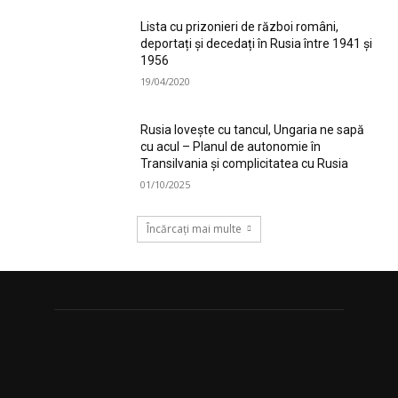
Lista cu prizonieri de război români,
deportați și decedați în Rusia între 1941 și
1956
19/04/2020
Rusia lovește cu tancul, Ungaria ne sapă
cu acul – Planul de autonomie în
Transilvania și complicitatea cu Rusia
01/10/2025
Încărcați mai multe