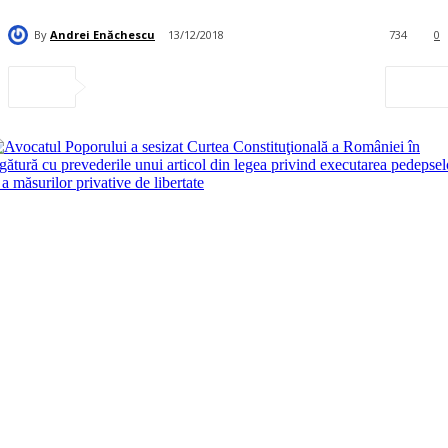
By
Andrei Enăchescu
13/12/2018
734
0