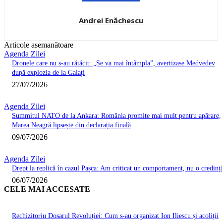
Andrei Enăchescu
Articole asemanătoare
Agenda Zilei
Dronele care nu s-au rătăcit: „Se va mai întâmpla”, avertizase Medvedev
după explozia de la Galați
27/07/2026
Agenda Zilei
Summitul NATO de la Ankara: România promite mai mult pentru apărare,
Marea Neagră lipsește din declarația finală
09/07/2026
Agenda Zilei
Drept la replică în cazul Pașca: Am criticat un comportament, nu o credinț
06/07/2026
CELE MAI ACCESATE
Rechizitoriu Dosarul Revoluției: Cum s-au organizat Ion Iliescu și acoliții