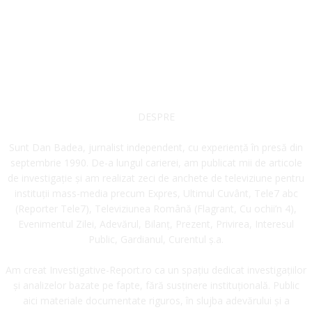
DESPRE
Sunt Dan Badea, jurnalist independent, cu experiență în presă din
septembrie 1990. De-a lungul carierei, am publicat mii de articole
de investigație și am realizat zeci de anchete de televiziune pentru
instituții mass-media precum Expres, Ultimul Cuvânt, Tele7 abc
(Reporter Tele7), Televiziunea Română (Flagrant, Cu ochii’n 4),
Evenimentul Zilei, Adevărul, Bilanț, Prezent, Privirea, Interesul
Public, Gardianul, Curentul ș.a.
Am creat Investigative-Report.ro ca un spațiu dedicat investigațiilor
și analizelor bazate pe fapte, fără susținere instituțională. Public
aici materiale documentate riguros, în slujba adevărului și a