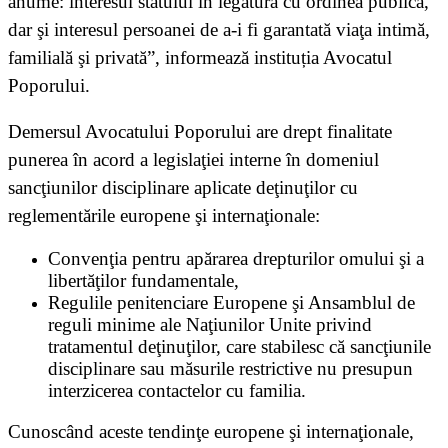
anume: interesul statului în legătură cu ordinea publică,
dar şi interesul persoanei de a-i fi garantată viaţa intimă,
familială şi privată”, informează instituția Avocatul
Poporului.
Demersul Avocatului Poporului are drept finalitate
punerea în acord a legislaţiei interne în domeniul
sancţiunilor disciplinare aplicate deţinuţilor cu
reglementările europene şi internaţionale:
Convenţia pentru apărarea drepturilor omului şi a
libertăţilor fundamentale,
Regulile penitenciare Europene şi Ansamblul de
reguli minime ale Naţiunilor Unite privind
tratamentul deţinuţilor, care stabilesc că sancţiunile
disciplinare sau măsurile restrictive nu presupun
interzicerea contactelor cu familia.
Cunoscând aceste tendinţe europene şi internaţionale,