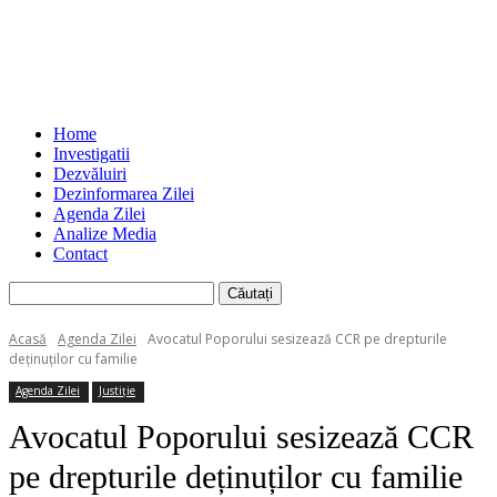
Home
Investigatii
Dezvăluiri
Dezinformarea Zilei
Agenda Zilei
Analize Media
Contact
Acasă
Agenda Zilei
Avocatul Poporului sesizează CCR pe drepturile
deținuților cu familie
Agenda Zilei
Justiție
Avocatul Poporului sesizează CCR
pe drepturile deținuților cu familie