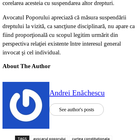
corelarea acesteia cu suspendarea altor drepturi.
Avocatul Poporului apreciază că măsura suspendării
dreptului la vizită, ca sancţiune disciplinară, nu apare ca
fiind proporţională cu scopul legitim urmărit din
perspectiva relaţiei existente între interesul general
invocat şi cel individual.
About The Author
Andrei Enăchescu
See author's posts
TAGS
avocarul poporului
curtea constitutionala