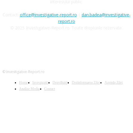
interesului public.
Contact:
office@investigative-report.ro
|
dan.badea@investigative-
report.ro
© 2025 Investigative-Report.ro. Toate drepturile rezervate.
© Investigative-Report.ro
Home
Investigatii
Dezvăluiri
Dezinformarea Zilei
Agenda Zilei
Analize Media
Contact