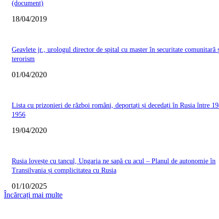
(document)
18/04/2019
Geavlete jr., urologul director de spital cu master în securitate comunitară 
terorism
01/04/2020
Lista cu prizonieri de război români, deportați și decedați în Rusia între 19
1956
19/04/2020
Rusia lovește cu tancul, Ungaria ne sapă cu acul – Planul de autonomie în
Transilvania și complicitatea cu Rusia
01/10/2025
Încărcați mai multe