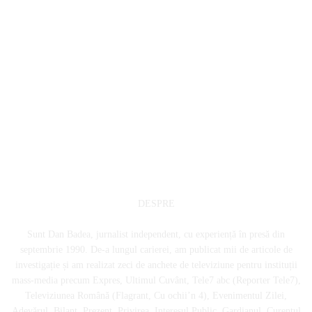
DESPRE
Sunt Dan Badea, jurnalist independent, cu experiență în presă din
septembrie 1990. De-a lungul carierei, am publicat mii de articole de
investigație și am realizat zeci de anchete de televiziune pentru instituții
mass-media precum Expres, Ultimul Cuvânt, Tele7 abc (Reporter Tele7),
Televiziunea Română (Flagrant, Cu ochii’n 4), Evenimentul Zilei,
Adevărul, Bilanț, Prezent, Privirea, Interesul Public, Gardianul, Curentul