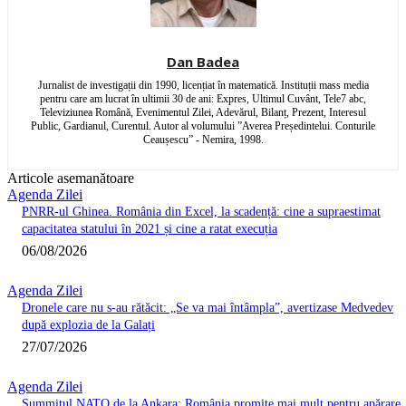
Dan Badea
Jurnalist de investigații din 1990, licențiat în matematică. Instituții mass media
pentru care am lucrat în ultimii 30 de ani: Expres, Ultimul Cuvânt, Tele7 abc,
Televiziunea Română, Evenimentul Zilei, Adevărul, Bilanț, Prezent, Interesul
Public, Gardianul, Curentul. Autor al volumului ”Averea Președintelui. Conturile
Ceaușescu” - Nemira, 1998.
Articole asemanătoare
Agenda Zilei
PNRR-ul Ghinea. România din Excel, la scadență: cine a supraestimat
capacitatea statului în 2021 și cine a ratat execuția
06/08/2026
Agenda Zilei
Dronele care nu s-au rătăcit: „Se va mai întâmpla”, avertizase Medvedev
după explozia de la Galați
27/07/2026
Agenda Zilei
Summitul NATO de la Ankara: România promite mai mult pentru apărare,