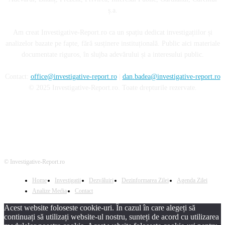
ș.a.
Am creat Investigative-Report.ro ca un spațiu dedicat investigațiilor și
analizelor bazate pe fapte, fără susținere instituțională. Public aici materiale
documentate riguros, în slujba adevărului și a interesului public.
Contact:
office@investigative-report.ro
|
dan.badea@investigative-report.ro
© 2025 Investigative-Report.ro. Toate drepturile rezervate.
© Investigative-Report.ro
Home
Investigatii
Dezvăluiri
Dezinformarea Zilei
Agenda Zilei
Analize Media
Contact
Acest website foloseste cookie-uri. În cazul în care alegeți să
continuați să utilizați website-ul nostru, sunteți de acord cu utilizarea