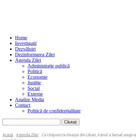
Home
Investigatii
Dezvăluiri
Dezinformarea Zilei
Agenda Zilei
Administrație publică
Politică
Economie
Justiție
Social
Externe
Analize Media
Contact
Politică de confidențialitate
Acasă
Agenda Zilei
Ca răspuns la invazia din Liban, Iranul a lansat asupra