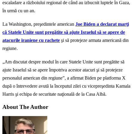
escaladare a războiului regional de când au izbucnit luptele în Gaza,
în urmă cu un an.
La Washington, preşedintele american
Joe Biden a declarat marţi
că Statele Unite sunt pregătite să ajute Israelul să se apere de
atacurile iraniene cu rachete
şi să protejeze armata americană din
regiune.
„Am discutat despre modul în care Statele Unite sunt pregătite să
ajute Israelul să se apere împotriva acestor atacuri şi să protejeze
personalul american din regiune”, a afirmat Biden pe platforma X
după o întrevedere avută la începutul zilei cu vicepreşedinta Kamala
Harris şi echipa de securitate naţională de la Casa Albă.
About The Author