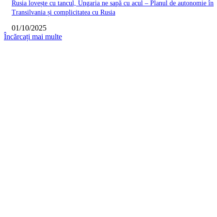
Rusia lovește cu tancul, Ungaria ne sapă cu acul – Planul de autonomie în
Transilvania și complicitatea cu Rusia
01/10/2025
Încărcați mai multe