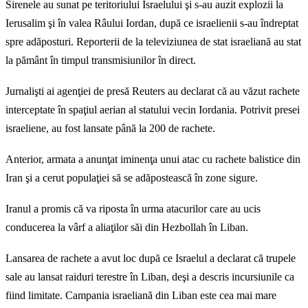
Sirenele au sunat pe teritoriului Israelului şi s-au auzit explozii la
Ierusalim şi în valea Râului Iordan, după ce israelienii s-au îndreptat
spre adăposturi. Reporterii de la televiziunea de stat israeliană au stat
la pământ în timpul transmisiunilor în direct.
Jurnalişti ai agenţiei de presă Reuters au declarat că au văzut rachete
interceptate în spaţiul aerian al statului vecin Iordania. Potrivit presei
israeliene, au fost lansate până la 200 de rachete.
Anterior, armata a anunţat iminenţa unui atac cu rachete balistice din
Iran şi a cerut populaţiei să se adăpostească în zone sigure.
Iranul a promis că va riposta în urma atacurilor care au ucis
conducerea la vârf a aliaţilor săi din Hezbollah în Liban.
Lansarea de rachete a avut loc după ce Israelul a declarat că trupele
sale au lansat raiduri terestre în Liban, deşi a descris incursiunile ca
fiind limitate. Campania israeliană din Liban este cea mai mare