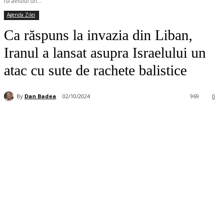
Israelului un...
Agenda Zilei
Ca răspuns la invazia din Liban,
Iranul a lansat asupra Israelului un
atac cu sute de rachete balistice
By
Dan Badea
02/10/2024
969
0