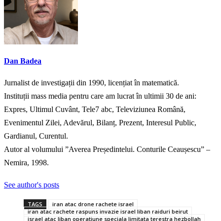
Dan Badea
Jurnalist de investigații din 1990, licențiat în matematică.
Instituții mass media pentru care am lucrat în ultimii 30 de ani:
Expres, Ultimul Cuvânt, Tele7 abc, Televiziunea Română,
Evenimentul Zilei, Adevărul, Bilanț, Prezent, Interesul Public,
Gardianul, Curentul.
Autor al volumului ”Averea Președintelui. Conturile Ceaușescu” –
Nemira, 1998.
See author's posts
TAGS
iran atac drone rachete israel
iran atac rachete raspuns invazie israel liban raiduri beirut
israel atac liban operatiune speciala limitata terestra hezbollah