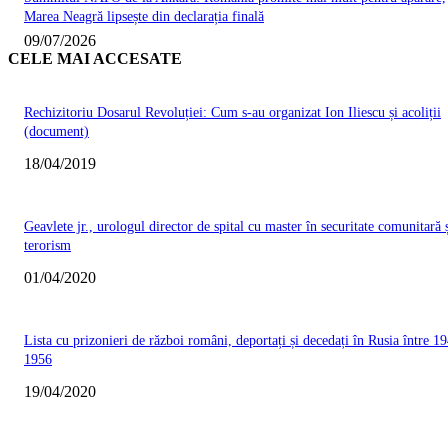
Marea Neagră lipsește din declarația finală
09/07/2026
CELE MAI ACCESATE
Rechizitoriu Dosarul Revoluției: Cum s-au organizat Ion Iliescu și acoliții
(document)
18/04/2019
Geavlete jr., urologul director de spital cu master în securitate comunitară 
terorism
01/04/2020
Lista cu prizonieri de război români, deportați și decedați în Rusia între 19
1956
19/04/2020