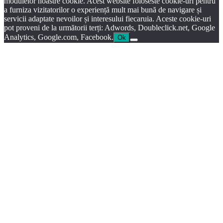
modulelor noastre cookie. Acest website foloseste cookie-uri pentru
a furniza vizitatorilor o experiență mult mai bună de navigare și
servicii adaptate nevoilor și interesului fiecaruia. Aceste cookie-uri
pot proveni de la următorii terți: Adwords, Doubleclick.net, Google
Analytics, Google.com, Facebook.
Ok