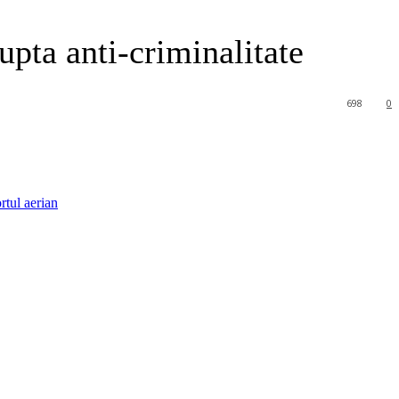
lupta anti-criminalitate
698
0