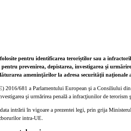
olosite pentru identificarea teroriștilor sau a infractori
 pentru prevenirea, depistarea, investigarea şi urmărire
nlăturarea ameninţărilor la adresa securităţii naţionale
E) 2016/681 a Parlamentului European şi a Consiliului din 2
estigarea şi urmărirea penală a infracţiunilor de terorism ş
data intrării în vigoare a prezentei legi, prin grija Ministe
 zborurilor intra-UE.