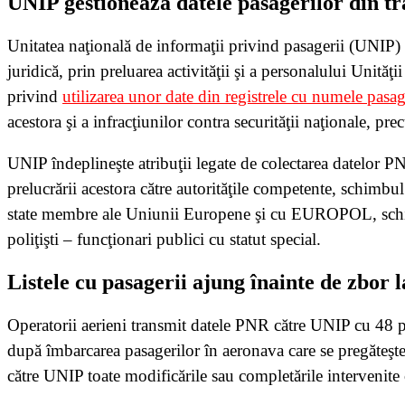
UNIP gestionează datele pasagerilor din tr
Unitatea naţională de informaţii privind pasagerii (UNIP) se
juridică, prin preluarea activităţii şi a personalului Unităţ
privind
utilizarea unor date din registrele cu numele pasag
acestora şi a infracţiunilor contra securităţii naţionale, pr
UNIP îndeplineşte atribuţii legate de colectarea datelor PNR 
prelucrării acestora către autorităţile competente, schimbu
state membre ale Uniunii Europene şi cu EUROPOL, schimbu
poliţişti – funcţionari publici cu statut special.
Listele cu pasagerii ajung înainte de zbor l
Operatorii aerieni transmit datele PNR către UNIP cu 48 p
după îmbarcarea pasagerilor în aeronava care se pregăteşte
către UNIP toate modificările sau completările intervenite 