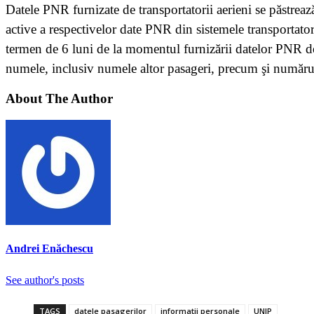
Datele PNR furnizate de transportatorii aerieni se păstrea
active a respectivelor date PNR din sistemele transportat
termen de 6 luni de la momentul furnizării datelor PNR de c
numele, inclusiv numele altor pasageri, precum şi numărul 
About The Author
Andrei Enăchescu
See author's posts
TAGS
datele pasagerilor
informatii personale
UNIP