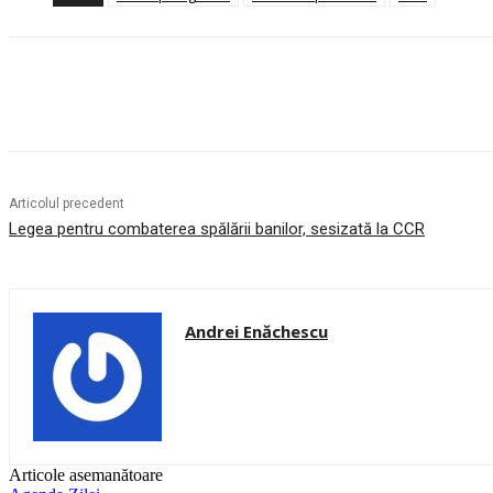
Acțiune
Articolul precedent
Legea pentru combaterea spălării banilor, sesizată la CCR
Andrei Enăchescu
Articole asemanătoare