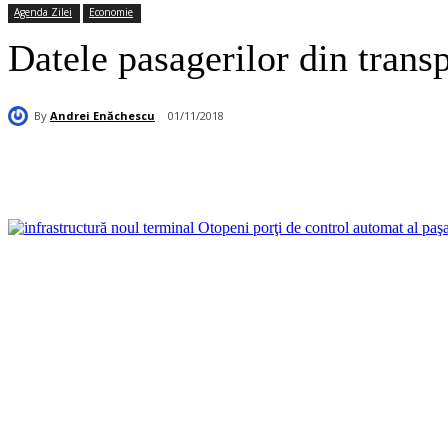
Agenda Zilei
Economie
Datele pasagerilor din transp
By
Andrei Enăchescu
01/11/2018
Acțiune