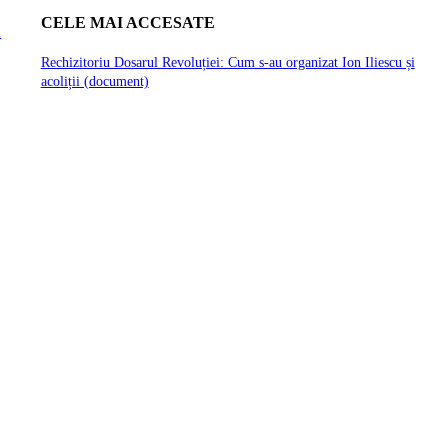
CELE MAI ACCESATE
ă
Rechizitoriu Dosarul Revoluției: Cum s-au organizat Ion Iliescu și
acoliții (document)