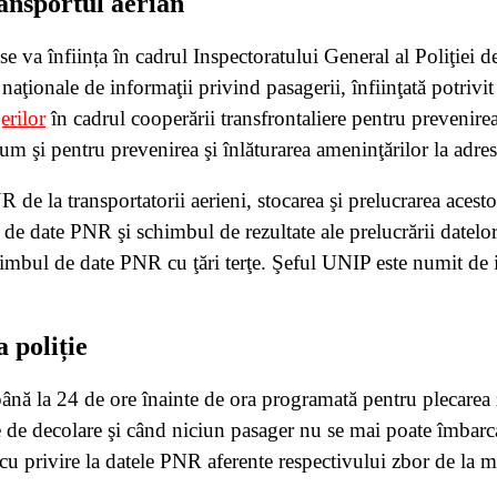
ansportul aerian
 va înființa în cadrul Inspectoratului General al Poliţiei de 
ii naţionale de informaţii privind pasagerii, înfiinţată potri
erilor
în cadrul cooperării transfrontaliere pentru prevenirea
ecum şi pentru prevenirea şi înlăturarea ameninţărilor la adres
de la transportatorii aerieni, stocarea şi prelucrarea acestor
l de date PNR şi schimbul de rezultate ale prelucrării datelo
l de date PNR cu ţări terţe. Şeful UNIP este numit de ins
a poliție
ână la 24 de ore înainte de ora programată pentru plecarea 
 de decolare şi când niciun pasager nu se mai poate îmbarca
cu privire la datele PNR aferente respectivului zbor de la m