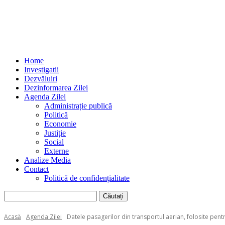
Home
Investigatii
Dezvăluiri
Dezinformarea Zilei
Agenda Zilei
Administrație publică
Politică
Economie
Justiție
Social
Externe
Analize Media
Contact
Politică de confidențialitate
Acasă
Agenda Zilei
Datele pasagerilor din transportul aerian, folosite pentr