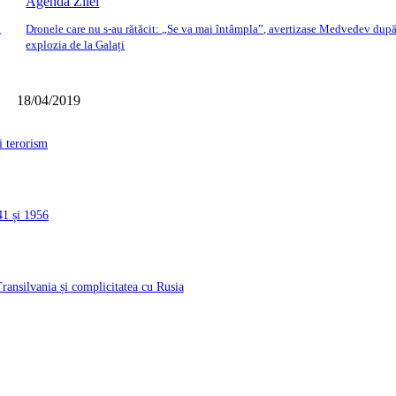
Agenda Zilei
a
Dronele care nu s-au rătăcit: „Se va mai întâmpla”, avertizase Medvedev dup
explozia de la Galați
18/04/2019
i terorism
41 și 1956
ransilvania și complicitatea cu Rusia