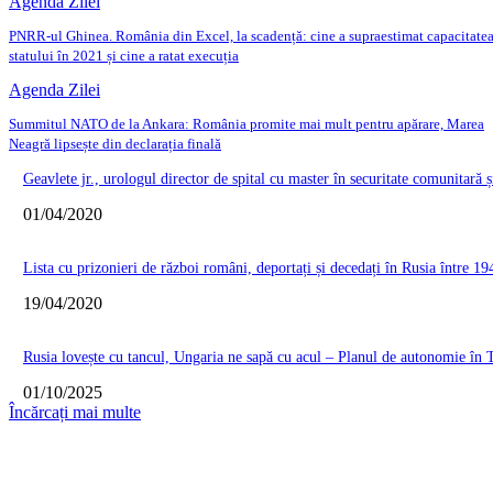
Agenda Zilei
PNRR-ul Ghinea. România din Excel, la scadență: cine a supraestimat capacitate
statului în 2021 și cine a ratat execuția
Agenda Zilei
Summitul NATO de la Ankara: România promite mai mult pentru apărare, Marea
Neagră lipsește din declarația finală
Geavlete jr., urologul director de spital cu master în securitate comunitară ș
01/04/2020
Lista cu prizonieri de război români, deportați și decedați în Rusia între 19
19/04/2020
Rusia lovește cu tancul, Ungaria ne sapă cu acul – Planul de autonomie în T
01/10/2025
Încărcați mai multe