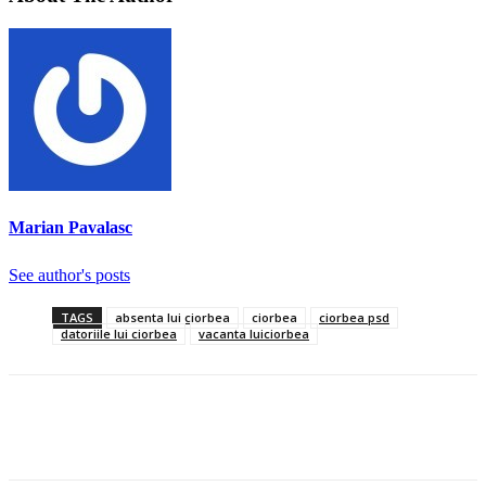
Marian Pavalasc
See author's posts
TAGS
absenta lui ciorbea
ciorbea
ciorbea psd
datoriile lui ciorbea
vacanta luiciorbea