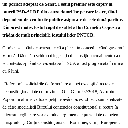
un poriect adoptat de Senat. Fostul premier este captiv al
puterii PSD-ALDE din cauza datoriilor pe care le are, fiind
dependent de veniturile publice asigurate de cele două partide.
Din acest motiv, fostul copil de suflet al lui Corneliu Coposu a
trădat de mult principiile fostului lider PNTCD.
Ciorbea se apără de acuzaţiile că a plecat în concediu când guvernul
Vioricăi Dăncilă a schimbat legislația din Justiție tocmai pentru a nu
le contesta, spuând că vacanța sa în SUA a fost programată în urmă
cu 6 luni.
„Referitor la solicitările de formulare a unei excepţii directe de
neconstituţionalitate cu privire la O.U.G. nr. 92/2018, Avocatul
Poporului afirmă că toate petiţiile având acest obiect, sunt analizate
de către specialiştii Biroului contencios constituţional şi recurs în
interesul legii, care vor examina argumentele prezentate de petenţi,
jurisprudenţa Curţii Constituţionale a României, Curţii Europene a