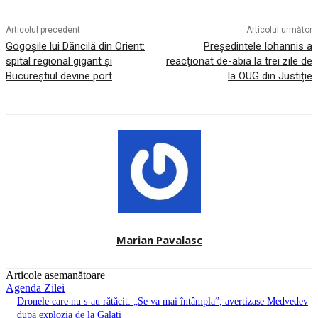
Articolul precedent
Articolul următor
Gogoșile lui Dăncilă din Orient:
Președintele Iohannis a
spital regional gigant și
reacționat de-abia la trei zile de
Bucureștiul devine port
la OUG din Justiție
Marian Pavalasc
Articole asemanătoare
Agenda Zilei
Dronele care nu s-au rătăcit: „Se va mai întâmpla”, avertizase Medvedev
după explozia de la Galați