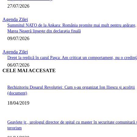
27/07/2026
Agenda Zilei
Summitul NATO de la Ankara: România promite mai mult pentru apărare,
Marea Neagră lipsește din declarația finală
09/07/2026
Agenda Zilei
Drept la replică în cazul Pașca: Am criticat un comportament, nu o credinț
06/07/2026
CELE MAI ACCESATE
Rechizitoriu Dosarul Revoluției: Cum s-au organizat Ion Iliescu și acoliții
(document)
18/04/2019
Geavlete jr., urologul director de spital cu master în securitate comunitară 
terorism