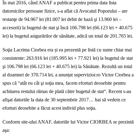
În mai 2016, când ANAF a publicat pentru prima data lista
datornicilor persoane fizice, s-a aflat că Avocatul Poporului – are
restanţe de 94.967 lei (81.007 lei debit de bază şi 13.960 lei –
accesorii) la bugetul de stat şi încă 106.798 lei (66.123 lei + 40.675
lei) la bugetul asigurărilor de sănătate, adică un total de 201.765 lei.
Soţia Lacrima Ciorbea era și ea prezentă pe listă cu sume chiar mai
consistente: 263.916 lei (185.995 lei + 77.921 lei) la bugetul de stat
şi 106.798 lei (66.123 lei + 40.675 lei) la Sănătate. Rezultă un total
al doamnei de 370.714 lei, a anunțat supervizior.ro Victor Ciorbea a
spus că “atât eu cât şi soţia mea, facem eforturi deosebite pentru
achitarea restului rămas de plată către bugetul de stat“. Recent s-au
afişat datoriile la data de 30 septembrie 2017… hai să vedem ce
eforturi deosebite a făcut acest individ plus soţia.
Conform site-ului ANAF, datoriile lui Victor CIORBEA se prezintă
aşa: