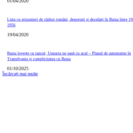
01/04/2020
Lista cu prizonieri de război români, deportați și decedați în Rusia între 19
1956
19/04/2020
Rusia lovește cu tancul, Ungaria ne sapă cu acul – Planul de autonomie în
Transilvania și complicitatea cu Rusia
01/10/2025
Încărcați mai multe