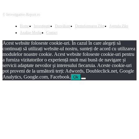
© Investigative-Report.ro
Home
Investigatii
Dezvăluiri
Dezinformarea Zilei
Agenda Zilei
Analize Media
Contact
Acest website foloseste cookie-uri. În cazul în care alegeți să
continuați să utilizați website-ul nostru, sunteți de acord cu utilizarea
modulelor noastre cookie. Acest website foloseste cookie-uri pentru
a furniza vizitatorilor o experiență mult mai bună de navigare și
servicii adaptate nevoilor și interesului fiecaruia. Aceste cookie-uri
pot proveni de la următorii terți: Adwords, Doubleclick.net, Google
Analytics, Google.com, Facebook.
Ok