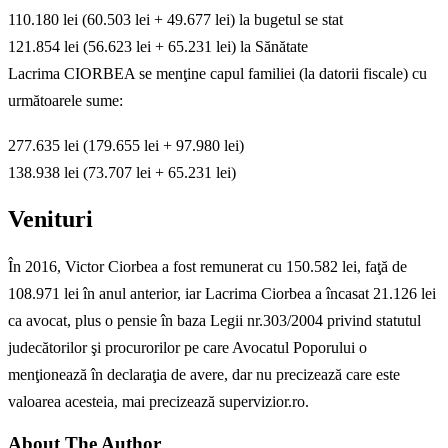
110.180 lei (60.503 lei + 49.677 lei) la bugetul se stat
121.854 lei (56.623 lei + 65.231 lei) la Sănătate
Lacrima CIORBEA se menţine capul familiei (la datorii fiscale) cu
următoarele sume:
277.635 lei (179.655 lei + 97.980 lei)
138.938 lei (73.707 lei + 65.231 lei)
Venituri
În 2016, Victor Ciorbea a fost remunerat cu 150.582 lei, faţă de
108.971 lei în anul anterior, iar Lacrima Ciorbea a încasat 21.126 lei
ca avocat, plus o pensie în baza Legii nr.303/2004 privind statutul
judecătorilor şi procurorilor pe care Avocatul Poporului o
menţionează în declaraţia de avere, dar nu precizează care este
valoarea acesteia, mai precizează supervizior.ro.
About The Author