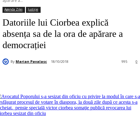
apărare a...
Agenda Zilei
Justiție
Datoriile lui Ciorbea explică
absența sa de la ora de apărare a
democrației
By
Marian Pavalasc
18/10/2018
995
0