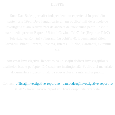
DESPRE
Sunt Dan Badea, jurnalist independent, cu experiență în presă din
septembrie 1990. De-a lungul carierei, am publicat mii de articole de
investigație și am realizat zeci de anchete de televiziune pentru instituții
mass-media precum Expres, Ultimul Cuvânt, Tele7 abc (Reporter Tele7),
Televiziunea Română (Flagrant, Cu ochii’n 4), Evenimentul Zilei,
Adevărul, Bilanț, Prezent, Privirea, Interesul Public, Gardianul, Curentul
ș.a.
Am creat Investigative-Report.ro ca un spațiu dedicat investigațiilor și
analizelor bazate pe fapte, fără susținere instituțională. Public aici materiale
documentate riguros, în slujba adevărului și a interesului public.
Contact:
office@investigative-report.ro
|
dan.badea@investigative-report.ro
© 2025 Investigative-Report.ro. Toate drepturile rezervate.