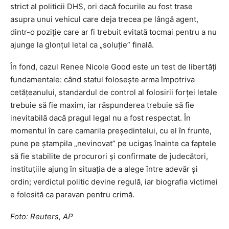
strict al politicii DHS, ori dacă focurile au fost trase
asupra unui vehicul care deja trecea pe lângă agent,
dintr-o poziție care ar fi trebuit evitată tocmai pentru a nu
ajunge la glonțul letal ca „soluție” finală.
În fond, cazul Renee Nicole Good este un test de libertăți
fundamentale: când statul folosește arma împotriva
cetățeanului, standardul de control al folosirii forței letale
trebuie să fie maxim, iar răspunderea trebuie să fie
inevitabilă dacă pragul legal nu a fost respectat. În
momentul în care camarila președintelui, cu el în frunte,
pune pe ștampila „nevinovat” pe ucigaș înainte ca faptele
să fie stabilite de procurori și confirmate de judecători,
instituțiile ajung în situația de a alege între adevăr și
ordin; verdictul politic devine regulă, iar biografia victimei
e folosită ca paravan pentru crimă.
Foto: Reuters, AP