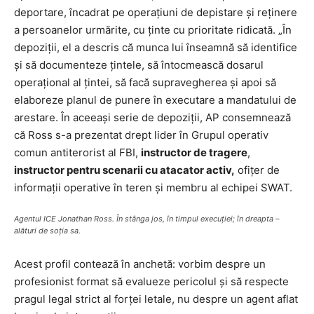
deportare, încadrat pe operațiuni de depistare și reținere
a persoanelor urmărite, cu ținte cu prioritate ridicată. „În
depoziții, el a descris că munca lui înseamnă să identifice
și să documenteze țintele, să întocmească dosarul
operațional al țintei, să facă supravegherea și apoi să
elaboreze planul de punere în executare a mandatului de
arestare. În aceeași serie de depoziții, AP consemnează
că Ross s-a prezentat drept lider în Grupul operativ
comun antiterorist al FBI,
instructor de tragere
,
instructor pentru scenarii cu atacator activ,
ofițer de
informații operative în teren și membru al echipei SWAT.
Agentul ICE Jonathan Ross. În stânga jos, în timpul execuției; în dreapta –
alături de soția sa.
Acest profil contează în anchetă: vorbim despre un
profesionist format să evalueze pericolul și să respecte
pragul legal strict al forței letale, nu despre un agent aflat