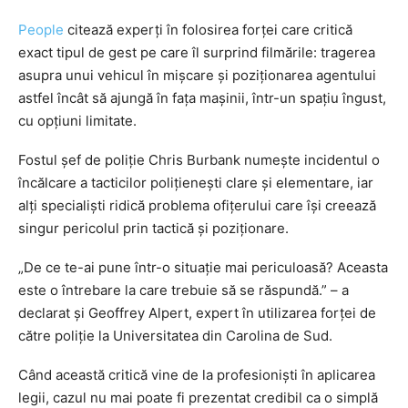
People
citează experți în folosirea forței care critică
exact tipul de gest pe care îl surprind filmările: tragerea
asupra unui vehicul în mișcare și poziționarea agentului
astfel încât să ajungă în fața mașinii, într-un spațiu îngust,
cu opțiuni limitate.
Fostul șef de poliție Chris Burbank numește incidentul o
încălcare a tacticilor polițienești clare și elementare, iar
alți specialiști ridică problema ofițerului care își creează
singur pericolul prin tactică și poziționare.
„De ce te-ai pune într-o situație mai periculoasă? Aceasta
este o întrebare la care trebuie să se răspundă.” – a
declarat și Geoffrey Alpert, expert în utilizarea forței de
către poliție la Universitatea din Carolina de Sud.
Când această critică vine de la profesioniști în aplicarea
legii, cazul nu mai poate fi prezentat credibil ca o simplă