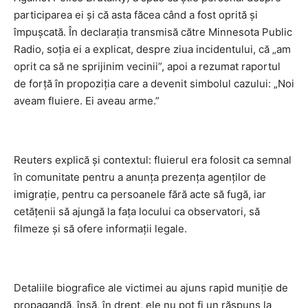
participarea ei și că asta făcea când a fost oprită și
împușcată. În declarația transmisă către Minnesota Public
Radio, soția ei a explicat, despre ziua incidentului, că „am
oprit ca să ne sprijinim vecinii”, apoi a rezumat raportul
de forță în propoziția care a devenit simbolul cazului: „Noi
aveam fluiere. Ei aveau arme.”
Reuters explică și contextul: fluierul era folosit ca semnal
în comunitate pentru a anunța prezența agenților de
imigrație, pentru ca persoanele fără acte să fugă, iar
cetățenii să ajungă la fața locului ca observatori, să
filmeze și să ofere informații legale.
Detaliile biografice ale victimei au ajuns rapid muniție de
propagandă, însă, în drept, ele nu pot fi un răspuns la