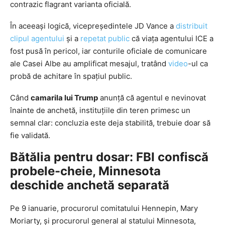
contrazic flagrant varianta oficială.
În aceeași logică, vicepreședintele JD Vance a
distribuit
clipul agentului
și a
repetat public
că viața agentului ICE a
fost pusă în pericol, iar conturile oficiale de comunicare
ale Casei Albe au amplificat mesajul, tratând
video
-ul ca
probă de achitare în spațiul public.
Când
camarila lui Trump
anunță că agentul e nevinovat
înainte de anchetă, instituțiile din teren primesc un
semnal clar: concluzia este deja stabilită, trebuie doar să
fie validată.
Bătălia pentru dosar: FBI confiscă
probele-cheie, Minnesota
deschide anchetă separată
Pe 9 ianuarie, procurorul comitatului Hennepin, Mary
Moriarty, și procurorul general al statului Minnesota,