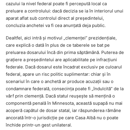
cazului la nivel federal poate fi percepută local ca
preluare a controlului: dacă decizia se ia în interiorul unui
aparat aflat sub controlul direct al președintelui,
concluzia anchetei va fi cea anunțată deja public.
Dealtfel, aici intră și motivul „clemenței” prezidențiale,
care explică o dată în plus de ce taberele se bat pe
preluarea dosarului încă din prima săptămână. Puterea de
grațiere a președintelui are aplicabilitate pe infracțiuni
federale. Dacă dosarul este încadrat exclusiv pe culoarul
federal, apare un risc politic suplimentar: chiar și în
scenariul în care o anchetă ar produce acuzații sau o
condamnare federală, consecința poate fi „îndulcită” de la
vârf prin clemență. Dacă statul reușește să mențină o
componentă penală în Minnesota, această supapă nu mai
acoperă capătul de dosar statal, iar răspunderea rămâne
ancorată într-o jurisdicție pe care Casa Albă nu o poate
închide printr-un gest unilateral.