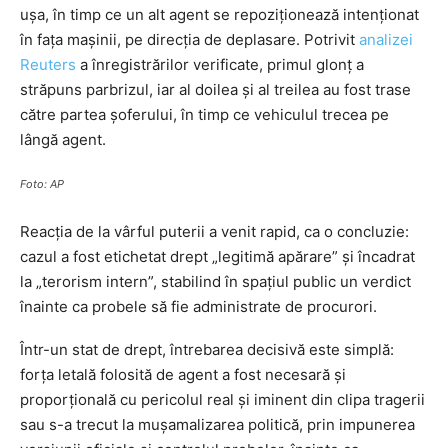
ușa, în timp ce un alt agent se repoziționează intenționat
în fața mașinii, pe direcția de deplasare. Potrivit
analizei
Reuters
a înregistrărilor verificate, primul glonț a
străpuns parbrizul, iar al doilea și al treilea au fost trase
către partea șoferului, în timp ce vehiculul trecea pe
lângă agent.
Foto: AP
Reacția de la vârful puterii a venit rapid, ca o concluzie:
cazul a fost etichetat drept „legitimă apărare” și încadrat
la „terorism intern”, stabilind în spațiul public un verdict
înainte ca probele să fie administrate de procurori.
Într-un stat de drept, întrebarea decisivă este simplă:
forța letală folosită de agent a fost necesară și
proporțională cu pericolul real și iminent din clipa tragerii
sau s-a trecut la mușamalizarea politică, prin impunerea