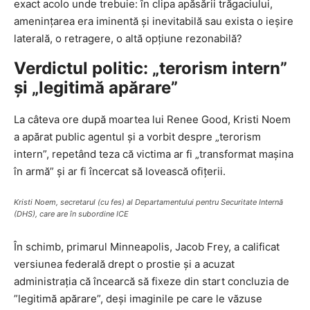
exact acolo unde trebuie: în clipa apăsării trăgaciului,
amenințarea era iminentă și inevitabilă sau exista o ieșire
laterală, o retragere, o altă opțiune rezonabilă?
Verdictul politic: „terorism intern”
și „legitimă apărare”
La câteva ore după moartea lui Renee Good, Kristi Noem
a apărat public agentul și a vorbit despre „terorism
intern”, repetând teza că victima ar fi „transformat mașina
în armă” și ar fi încercat să lovească ofițerii.
Kristi Noem, secretarul (cu fes) al Departamentului pentru Securitate Internă
(DHS), care are în subordine ICE
În schimb, primarul Minneapolis, Jacob Frey, a calificat
versiunea federală drept o prostie și a acuzat
administrația că încearcă să fixeze din start concluzia de
”legitimă apărare”, deși imaginile pe care le văzuse