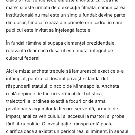
mare” și este urmată de o execuție filmată, comunicarea
instituțională nu mai este un simplu fundal: devine parte
din dosar, fiindcă fixează din primele ore cadrul în care
publicul este invitat să înțeleagă faptele.
În fundal rămâne și supapa clemenței prezidențiale,
relevantă doar dacă dosarul este mutat integral pe
culoarul federal.
Aici e miza: ancheta trebuie să lămurească exact ce s-a
întâmplat, pentru că dosarul privește standardul
răspunderii statului, dincolo de Minneapolis. Ancheta
reală depinde de lucruri verificabile: balistica,
traiectoriile, ordinea exactă a focurilor de armă,
poziționarea agenților la fiecare secvență, urmele de
impact, analiza vehiculului și accesul la martori și probe
fără filtru politic. O investigație transparentă poate
clarifica dacă a existat un pericol real și iminent, în sensul