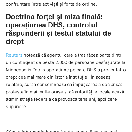
confruntare între activiști și forțe de ordine.
Doctrina forței și miza finală:
operațiunea DHS, controlul
răspunderii și testul statului de
drept
Reuters
notează că agentul care a tras făcea parte dintr-
un contingent de peste 2.000 de persoane desfășurate la
Minneapolis, într-o operațiune pe care DHS a prezentat-o
drept cea mai mare din istoria instituției. În aceeași
relatare, sursa consemnează că împușcarea a declanșat
proteste în mai multe orașe și că autoritățile locale acuză
administrația federală că provoacă tensiuni, apoi cere
supunere.
Când o intervenție federală este anunțată ca „cea mai