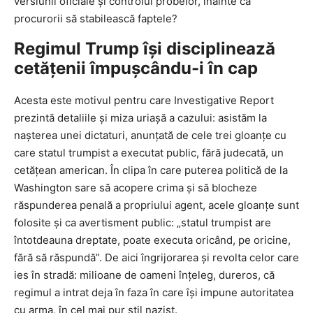
versiunii oficiale și controlul probelor, înainte ca
procurorii să stabilească faptele?
Regimul Trump își disciplinează
cetățenii împușcându-i în cap
Acesta este motivul pentru care Investigative Report
prezintă detaliile și miza uriașă a cazului: asistăm la
nașterea unei dictaturi, anunțată de cele trei gloanțe cu
care statul trumpist a executat public, fără judecată, un
cetățean american. În clipa în care puterea politică de la
Washington sare să acopere crima și să blocheze
răspunderea penală a propriului agent, acele gloanțe sunt
folosite și ca avertisment public: „statul trumpist are
întotdeauna dreptate, poate executa oricând, pe oricine,
fără să răspundă”. De aici îngrijorarea și revolta celor care
ies în stradă: milioane de oameni înțeleg, dureros, că
regimul a intrat deja în faza în care își impune autoritatea
cu arma, în cel mai pur stil nazist.