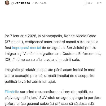
By
Dan Badea
11/01/2026
606
4
Pe 7 ianuarie 2026, la Minneapolis, Renee Nicole Good
(37 de ani), cetățeancă americană și mamă a trei copii, a
fost
împușcată mortal
de un agent al Serviciului pentru
Imigrare și Vamă (Immigration and Customs Enforcement,
ICE), în timp ce se afla la volanul mașinii sale.
Imaginile și relatările apărute până acum indică în mod
clar o execuție publică, urmată imediat de o acoperire
politică la vârful administrației.
Filmările
surprind o succesiune extrem de rapidă, cu
câțiva agenți în jurul SUV-ului: un agent ajunge la portiera
șoferului (cu geamul coborât) și încearcă să deschidă