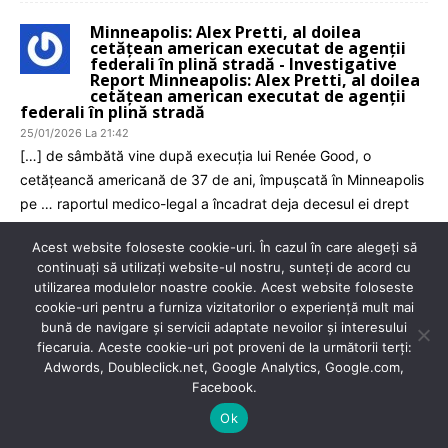
Minneapolis: Alex Pretti, al doilea
cetățean american executat de agenții
federali în plină stradă - Investigative
Report Minneapolis: Alex Pretti, al doilea
cetățean american executat de agenții
federali în plină stradă
25/01/2026 La 21:42
[…] de sâmbătă vine după execuția lui Renée Good, o
cetățeancă americană de 37 de ani, împușcată în Minneapolis
pe … raportul medico-legal a încadrat deja decesul ei drept
[…]
Acest website foloseste cookie-uri. În cazul în care alegeți să
Răspundeți
continuați să utilizați website-ul nostru, sunteți de acord cu
utilizarea modulelor noastre cookie. Acest website foloseste
cookie-uri pentru a furniza vizitatorilor o experiență mult mai
LĂSAȚI UN MESAJ
bună de navigare și servicii adaptate nevoilor și interesului
fiecaruia. Aceste cookie-uri pot proveni de la următorii terți:
Adwords, Doubleclick.net, Google Analytics, Google.com,
Facebook.
Ok