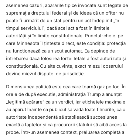
asemenea cazuri, apărările tipice invocate sunt legate de
supremația dreptului federal și de ideea că un ofițer nu
poate fi urmărit de un stat pentru un act îndeplinit „în
timpul serviciului”, dacă acel act a fost în limitele
autorității și în limite constituționale. Punctul-cheie, pe
care Minnesota îl țintește direct, este condiția: protecția
nu funcționează ca un scut automat. Ea depinde de
întrebarea dacă folosirea forței letale a fost autorizată și
constituțională. Cu alte cuvinte, exact miezul dosarului
devine miezul disputei de jurisdicție.
Dimensiunea politică este cea care toarnă gaz pe foc. În
orele de după execuție, administrația Trump a anunțat
„legitimă apărare” ca un verdict, iar etichetele maximale
au apărut înainte ca publicul să vadă toate filmările, ca o
autoritate independentă să stabilească succesiunea
exactă a faptelor și ca procurorii statului să aibă acces la
probe. Într-un asemenea context, preluarea completă a