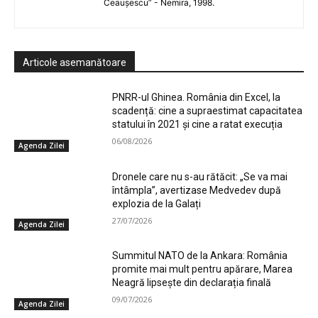
Ceaușescu” - Nemira, 1998.
Articole asemanătoare
PNRR-ul Ghinea. România din Excel, la
scadență: cine a supraestimat capacitatea
statului în 2021 și cine a ratat execuția
06/08/2026
Agenda Zilei
Dronele care nu s-au rătăcit: „Se va mai
întâmpla”, avertizase Medvedev după
explozia de la Galați
27/07/2026
Agenda Zilei
Summitul NATO de la Ankara: România
promite mai mult pentru apărare, Marea
Neagră lipsește din declarația finală
09/07/2026
Agenda Zilei