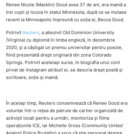
Renee Nicole (Macklin) Good avea 37 de ani, era mamă a
trei copii și locuia în statul Minnesota, după ce se mutase
recent la Minneapolis împreună cu soția ei, Becca Good.
Potrivit
Reuters
, a absolvit Old Dominion University
(Virginia) cu diplomă în limba engleză, în decembrie
2020, și a câștigat un premiu universitar pentru poezie,
fiind prezentată drept originară din zona Colorado
Springs. Potrivit aceleiași surse, în biografia unui cont
privat de Instagram atribuit ei, se descria drept poetă și
scriitoare, soție și mamă.
În același timp, Reuters consemnează că Renee Good era
voluntar într-o rețea de patrule de cartier organizată de
activiști locali pentru a urmări, monitoriza și filma
operațiunile ICE, iar Michelle Gross (Community United
Against Police Brutality) a spus că știe personal despre