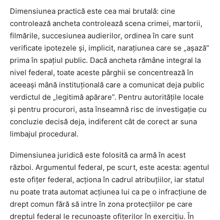
Dimensiunea practică este cea mai brutală: cine
controlează ancheta controlează scena crimei, martorii,
filmările, succesiunea audierilor, ordinea în care sunt
verificate ipotezele și, implicit, narațiunea care se „așază”
prima în spațiul public. Dacă ancheta rămâne integral la
nivel federal, toate aceste pârghii se concentrează în
aceeași mână instituțională care a comunicat deja public
verdictul de „legitimă apărare”. Pentru autoritățile locale
și pentru procurori, asta înseamnă risc de investigație cu
concluzie decisă deja, indiferent cât de corect ar suna
limbajul procedural.
Dimensiunea juridică este folosită ca armă în acest
război. Argumentul federal, pe scurt, este acesta: agentul
este ofițer federal, acționa în cadrul atribuțiilor, iar statul
nu poate trata automat acțiunea lui ca pe o infracțiune de
drept comun fără să intre în zona protecțiilor pe care
dreptul federal le recunoaște ofițerilor în exercițiu. În