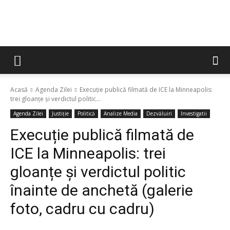
Acasă
Agenda Zilei
Execuție publică filmată de ICE la Minneapolis:
trei gloanțe și verdictul politic...
Agenda Zilei
Justiție
Politică
Analize Media
Dezvăluiri
Investigatii
Execuție publică filmată de
ICE la Minneapolis: trei
gloanțe și verdictul politic
înainte de anchetă (galerie
foto, cadru cu cadru)