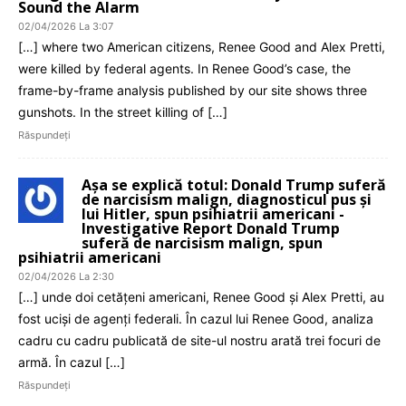
Sound the Alarm
02/04/2026 La 3:07
[…] where two American citizens, Renee Good and Alex Pretti,
were killed by federal agents. In Renee Good’s case, the
frame-by-frame analysis published by our site shows three
gunshots. In the street killing of […]
Răspundeți
Așa se explică totul: Donald Trump suferă
de narcisism malign, diagnosticul pus și
lui Hitler, spun psihiatrii americani -
Investigative Report Donald Trump
suferă de narcisism malign, spun
psihiatrii americani
02/04/2026 La 2:30
[…] unde doi cetățeni americani, Renee Good și Alex Pretti, au
fost uciși de agenți federali. În cazul lui Renee Good, analiza
cadru cu cadru publicată de site-ul nostru arată trei focuri de
armă. În cazul […]
Răspundeți