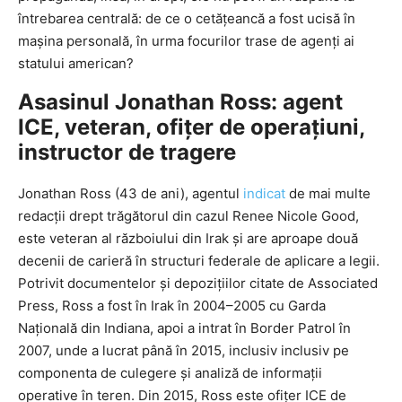
întrebarea centrală: de ce o cetățeancă a fost ucisă în
mașina personală, în urma focurilor trase de agenți ai
statului american?
Asasinul Jonathan Ross: agent
ICE, veteran, ofițer de operațiuni,
instructor de tragere
Jonathan Ross (43 de ani), agentul
indicat
de mai multe
redacții drept trăgătorul din cazul Renee Nicole Good,
este veteran al războiului din Irak și are aproape două
decenii de carieră în structuri federale de aplicare a legii.
Potrivit documentelor și depozițiilor citate de Associated
Press, Ross a fost în Irak în 2004–2005 cu Garda
Națională din Indiana, apoi a intrat în Border Patrol în
2007, unde a lucrat până în 2015, inclusiv inclusiv pe
componenta de culegere și analiză de informații
operative în teren. Din 2015, Ross este ofițer ICE de