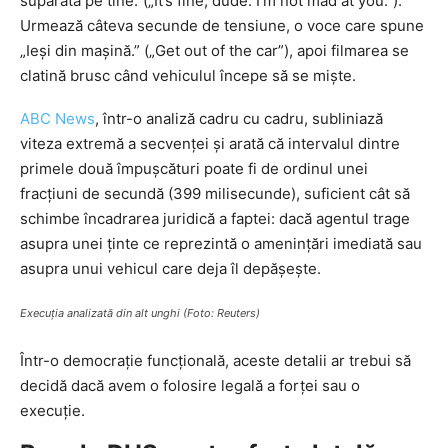
supărată pe tine.”(„It’s fine, dude. I’m not mad at you.”).
Urmează câteva secunde de tensiune, o voce care spune
„Ieși din mașină.” („Get out of the car”), apoi filmarea se
clatină brusc când vehiculul începe să se miște.
ABC News
, într-o analiză cadru cu cadru, subliniază
viteza extremă a secvenței și arată că intervalul dintre
primele două împușcături poate fi de ordinul unei
fracțiuni de secundă (399 milisecunde), suficient cât să
schimbe încadrarea juridică a faptei: dacă agentul trage
asupra unei ținte ce reprezintă o amenințări imediată sau
asupra unui vehicul care deja îl depășește.
Execuția analizată din alt unghi (Foto: Reuters)
Într-o democrație funcțională, aceste detalii ar trebui să
decidă dacă avem o folosire legală a forței sau o
execuție.