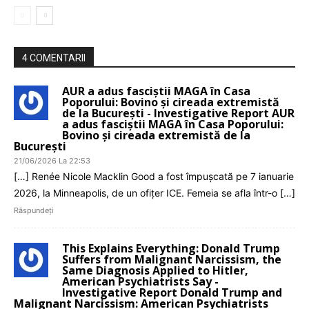
4 COMENTARII
AUR a adus fasciștii MAGA în Casa
Poporului: Bovino și cireada extremistă
de la București - Investigative Report AUR
a adus fasciștii MAGA în Casa Poporului:
Bovino și cireada extremistă de la
București
21/06/2026 La 22:53
[…] Renée Nicole Macklin Good a fost împușcată pe 7 ianuarie
2026, la Minneapolis, de un ofițer ICE. Femeia se afla într-o […]
Răspundeți
This Explains Everything: Donald Trump
Suffers from Malignant Narcissism, the
Same Diagnosis Applied to Hitler,
American Psychiatrists Say -
Investigative Report Donald Trump and
Malignant Narcissism: American Psychiatrists