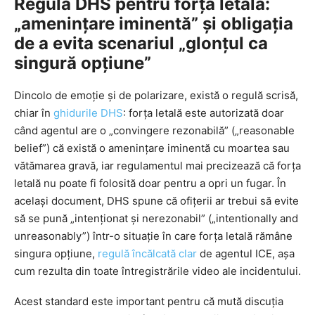
Regula DHS pentru forța letală:
„amenințare iminentă” și obligația
de a evita scenariul „glonțul ca
singură opțiune”
Dincolo de emoție și de polarizare, există o regulă scrisă,
chiar în
ghidurile DHS
: forța letală este autorizată doar
când agentul are o „convingere rezonabilă” („reasonable
belief”) că există o amenințare iminentă cu moartea sau
vătămarea gravă, iar regulamentul mai precizează că forța
letală nu poate fi folosită doar pentru a opri un fugar. În
același document, DHS spune că ofițerii ar trebui să evite
să se pună „intenționat și nerezonabil” („intentionally and
unreasonably”) într-o situație în care forța letală rămâne
singura opțiune,
regulă încălcată clar
de agentul ICE, așa
cum rezulta din toate întregistrările video ale incidentului.
Acest standard este important pentru că mută discuția