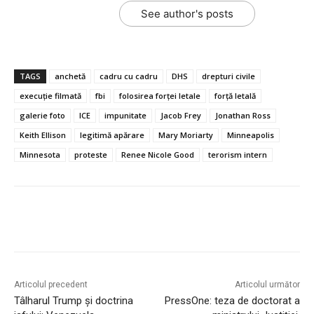
See author's posts
TAGS
anchetă
cadru cu cadru
DHS
drepturi civile
execuție filmată
fbi
folosirea forței letale
forță letală
galerie foto
ICE
impunitate
Jacob Frey
Jonathan Ross
Keith Ellison
legitimă apărare
Mary Moriarty
Minneapolis
Minnesota
proteste
Renee Nicole Good
terorism intern
Articolul precedent
Articolul următor
Tâlharul Trump și doctrina
PressOne: teza de doctorat a