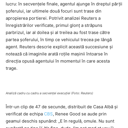
lucru: în secvențele finale, agentul ajunge în dreptul părții
șoferului, iar ultimele două focuri sunt trase din
apropierea portierei. Potrivit analizei Reuters a
înregistrărilor verificate, primul glonț a străpuns
parbrizul, iar al doilea și al treilea au fost trase către
partea șoferului, în timp ce vehiculul trecea pe lângă
agent. Reuters descrie explicit această succesiune și
notează că imaginile arată roțile mașinii întoarse în
direcția opusă agentului în momentul în care acesta
trage.
Analiză cadru cu cadru a secvenței execuției (Foto: Reuters)
Într-un clip de 47 de secunde, distribuit de Casa Albă și
verificat de echipa
CBS
, Renee Good se aude prin
geamul deschis spunând: „E în regulă, omule. Nu sunt