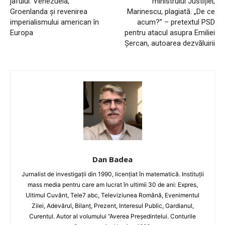
jafului: Venezuela,
ministrului Justiției,
Groenlanda și revenirea
Marinescu, plagiată. „De ce
imperialismului american în
acum?” – pretextul PSD
Europa
pentru atacul asupra Emiliei
Șercan, autoarea dezvăluirii
Dan Badea
Jurnalist de investigații din 1990, licențiat în matematică. Instituții
mass media pentru care am lucrat în ultimii 30 de ani: Expres,
Ultimul Cuvânt, Tele7 abc, Televiziunea Română, Evenimentul
Zilei, Adevărul, Bilanț, Prezent, Interesul Public, Gardianul,
Curentul. Autor al volumului ”Averea Președintelui. Conturile