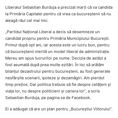
Liberalul Sebastian Burduja a precizat marţi că va candida
la Primăria Capitalei pentru că vrea ca bucureştenii să nu
aleagă răul cel mai mic.
„Partidul Naţional Liberal a decis să desemneze un
candidat propriu pentru Primăria Municipiului Bucureşti.
Primul după opt ani, iar acesta este un lucru bun, pentru
că bucureştenii merită un model liberal de administraţie.
Mereu am spus lucrurilor pe nume. Decizia de astăzi a
fost asumată după prea multe ezitări. În loc să arătăm
bilanţul dezastrului pentru bucureşteni, au fost generate
nesfârşite scenarii, ipoteze şi dezamăgiri. Am pierdut
timp preţios. Dar politica trebuie să fie despre cetăţeni şi
viaţa lor, nu despre politicieni şi cariera lor”, a scris
Sebastian Burduja, pe pagina sa de Facebook.
El a adăugat că are un plan pentru „Bucureştiul Viitorului”.