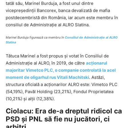
tatăl său, Marinel Burduja, a fost unul dintre
vicepreședinții Bancorex, banca devalizată de mafia
postdecembristă din România, iar acum este membru în
consiliul de Administrație al ALRO Slatina.
Marinel Burduja figurează ca membru în
Consiliul de Administrație al ALRO
Slatina
Tătuca Marinel a fost propus și votat în Consiliul de
Administrație al ALRO, în 2019, de către
acționarul
majoritar Vimetco PLC, o companie controlată la acel
moment de oligarhul rus Vitali Machitski
. Astăzi,
structura oficială a acționarilor ALRO este: Vimetco PLC
(54,19%), Pavăl Holding (23,21%), Fondul Proprietatea
(10,21%) și alții (12,38%).
Ciolacu: Era de-a dreptul ridicol ca
PSD şi PNL să fie nu jucători, ci
arbitri