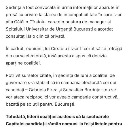
Şedinţa a fost convocată în urma informaţiilor apărute în
presă cu privire la starea de incompatibilitate în care s-ar
afla Cătălin Cîrstoiu, care din postura de manager al
Spitalului Universitar de Urgenţă Bucureşti a acordat
consultaţii la o clinică privată.
În cadrul reuniunii, lui Cîrstoiu i s-ar fi cerut să se retragă
din cursa electorală, însă acesta a spus că decizia
aparţine coaliţiei.
Potrivit surselor citate, în şedinţa de luni a coaliţiei de
guvernare s-a stabilit că în campania electorală cei doi
candidaţi – Gabriela Firea şi Sebastian Burduja – nu se
vor ataca reciproc, ci vor avea o campanie constructivă,
bazată pe soluţii pentru Bucureşti.
Totodată, liderii coaliţiei au decis că la sectoarele
Capitalei candidaţii rămân comuni, la fel şi listele pentru