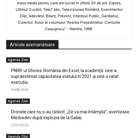
mass media pentru care am lucrat în ultimii 30 de ani: Expres,
Ultimul Cuvânt, Tele7 abc, Televiziunea Română, Evenimentul
Zilei, Adevărul, Bilanț, Prezent, Interesul Public, Gardianul,
Curentul. Autor al volumului ”Averea Președintelui. Conturile
Ceaușescu” - Nemira, 1998.
Articole asemanătoare
Agenda Zilei
PNRR-ul Ghinea. România din Excel, la scadență: cine a
supraestimat capacitatea statului în 2021 și cine a ratat
execuția
06/08/2026
Agenda Zilei
Dronele care nu s-au rătăcit: „Se va mai întâmpla”, avertizase
Medvedev după explozia de la Galați
27/07/2026
Agenda Zilei