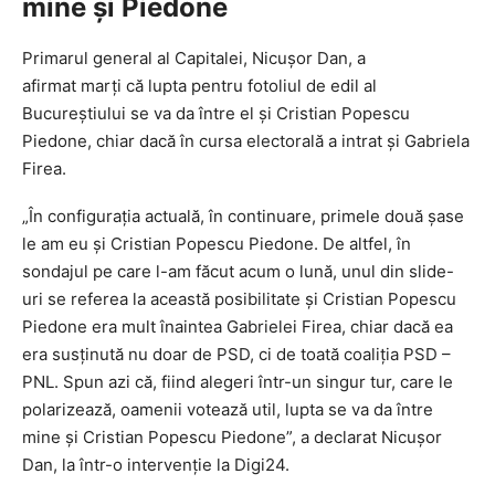
mine şi Piedone
Primarul general al Capitalei, Nicuşor Dan, a
afirmat marţi că lupta pentru fotoliul de edil al
Bucureştiului se va da între el şi Cristian Popescu
Piedone, chiar dacă în cursa electorală a intrat şi Gabriela
Firea.
„În configuraţia actuală, în continuare, primele două şase
le am eu şi Cristian Popescu Piedone. De altfel, în
sondajul pe care l-am făcut acum o lună, unul din slide-
uri se referea la această posibilitate şi Cristian Popescu
Piedone era mult înaintea Gabrielei Firea, chiar dacă ea
era susţinută nu doar de PSD, ci de toată coaliţia PSD –
PNL. Spun azi că, fiind alegeri într-un singur tur, care le
polarizează, oamenii votează util, lupta se va da între
mine şi Cristian Popescu Piedone”, a declarat Nicuşor
Dan, la într-o intervenţie la Digi24.