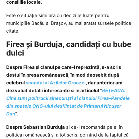
consiliile locale.
Este o situaţie similară cu deciziile luate pentru
municipiile Bacău şi Braşov, au mai arătat sursele politice
citate.
Firea și Burduja, candidați cu bube
dulci
Despre Firea și clanul pe care-l reprezintă, s-a scris
destul în presa românească, în mod deosebit după
celebrul
scandal al Azilelor Groazei
, dar anterior am
dezvăluit detalii interesante și în articolul
”
REȚEAUA:
Cine sunt politrucii sinecuriști ai clanului Firea-Pandele
din spatele ONG-ului desființat de Primarul Nicușor
Dan
”.
Despre Sebastian Burduja
și ce-l recomandă pe el în
politica românească s-a tot scris, pornind de la faptul că