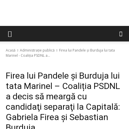
Acasă
Administrație publică
Firea lui Pandele și Burduja lui tata
Marinel - Coaliția PSDNL a...
Administrație publică
Agenda Zilei
Politică
Firea lui Pandele și Burduja lui
tata Marinel – Coaliția PSDNL
a decis să meargă cu
candidaţi separaţi la Capitală:
Gabriela Firea şi Sebastian
Burduja