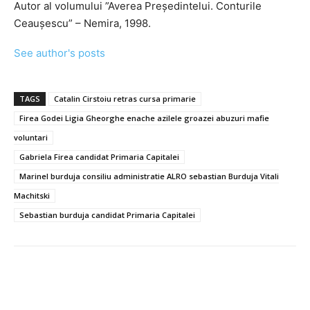
Autor al volumului ”Averea Președintelui. Conturile
Ceaușescu” – Nemira, 1998.
See author's posts
TAGS
Catalin Cirstoiu retras cursa primarie
Firea Godei Ligia Gheorghe enache azilele groazei abuzuri mafie
voluntari
Gabriela Firea candidat Primaria Capitalei
Marinel burduja consiliu administratie ALRO sebastian Burduja Vitali
Machitski
Sebastian burduja candidat Primaria Capitalei