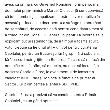
avea, ca primari, cu Guvernul României, prin persoana
domnului prim-ministru Marcel Ciolacu. Şi sunt convinsă
că toţi membrii şi simpatizanţii noştri se vor mobiliza în
această perioadă, nu doar pentru a strânge un nou rând
de semnături, de această dată pentru candidatura mea şi
a colegilor din Consiliul General, ci pentru a încerca să le
explicăm bucureştenilor că, deşi timpul e foarte scurt,
votul trebuie să fie unul util – un vot pentru curăţenia
Capitalei, pentru un Bucureşti fără gropi, fără şobolani,
fără parcuri neîngrijite, un Bucureşti în care să ne facă din
nou plăcere să trăim, să muncim, nu doar să locuim”, a
declarat Gabriela Firea, la evenimentul de lansare a
candidaturii lui Rareş Hopincă la funcţia de primar al
Sectorului 2 din partea alianţei PSD – PNL.
Gabriela Firea a precizat că va candida pentru Primăria
Capitalei „cu un gând optimist”.