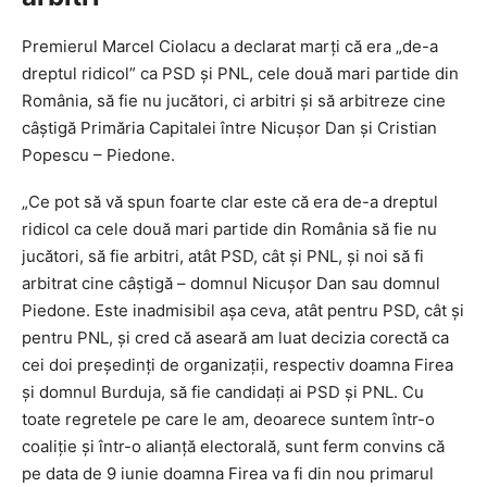
Premierul Marcel Ciolacu a declarat marţi că era „de-a
dreptul ridicol” ca PSD şi PNL, cele două mari partide din
România, să fie nu jucători, ci arbitri şi să arbitreze cine
câştigă Primăria Capitalei între Nicuşor Dan şi Cristian
Popescu – Piedone.
„Ce pot să vă spun foarte clar este că era de-a dreptul
ridicol ca cele două mari partide din România să fie nu
jucători, să fie arbitri, atât PSD, cât şi PNL, şi noi să fi
arbitrat cine câştigă – domnul Nicuşor Dan sau domnul
Piedone. Este inadmisibil aşa ceva, atât pentru PSD, cât şi
pentru PNL, şi cred că aseară am luat decizia corectă ca
cei doi preşedinţi de organizaţii, respectiv doamna Firea
şi domnul Burduja, să fie candidaţi ai PSD şi PNL. Cu
toate regretele pe care le am, deoarece suntem într-o
coaliţie şi într-o alianţă electorală, sunt ferm convins că
pe data de 9 iunie doamna Firea va fi din nou primarul