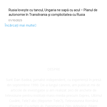
Rusia lovește cu tancul, Ungaria ne sapă cu acul – Planul de
autonomie în Transilvania și complicitatea cu Rusia
01/10/2025
Încărcați mai multe
DESPRE
Sunt Dan Badea, jurnalist independent, cu experiență în presă
din septembrie 1990. De-a lungul carierei, am publicat mii de
articole de investigație și am realizat zeci de anchete de
televiziune pentru instituții mass-media precum Expres, Ultimul
Cuvânt, Tele7 abc (Reporter Tele7), Televiziunea Română
(Flagrant, Cu ochii’n 4), Evenimentul Zilei, Adevărul, Bilanț,