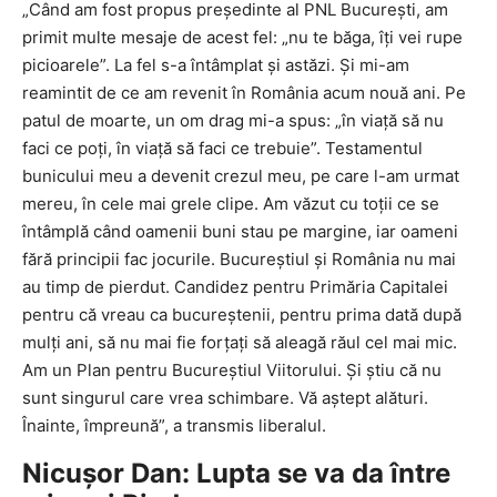
„Când am fost propus preşedinte al PNL Bucureşti, am
primit multe mesaje de acest fel: „nu te băga, îţi vei rupe
picioarele”. La fel s-a întâmplat şi astăzi. Şi mi-am
reamintit de ce am revenit în România acum nouă ani. Pe
patul de moarte, un om drag mi-a spus: „în viaţă să nu
faci ce poţi, în viaţă să faci ce trebuie”. Testamentul
bunicului meu a devenit crezul meu, pe care l-am urmat
mereu, în cele mai grele clipe. Am văzut cu toţii ce se
întâmplă când oamenii buni stau pe margine, iar oameni
fără principii fac jocurile. Bucureştiul şi România nu mai
au timp de pierdut. Candidez pentru Primăria Capitalei
pentru că vreau ca bucureştenii, pentru prima dată după
mulţi ani, să nu mai fie forţaţi să aleagă răul cel mai mic.
Am un Plan pentru Bucureştiul Viitorului. Şi ştiu că nu
sunt singurul care vrea schimbare. Vă aştept alături.
Înainte, împreună”, a transmis liberalul.
Nicușor Dan: Lupta se va da între