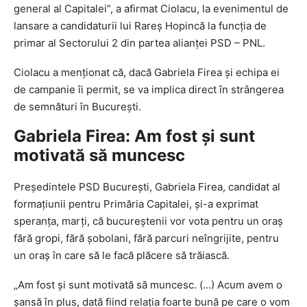
general al Capitalei”, a afirmat Ciolacu, la evenimentul de
lansare a candidaturii lui Rareş Hopincă la funcţia de
primar al Sectorului 2 din partea alianţei PSD – PNL.
Ciolacu a menţionat că, dacă Gabriela Firea şi echipa ei
de campanie îi permit, se va implica direct în strângerea
de semnături în Bucureşti.
Gabriela Firea: Am fost şi sunt
motivată să muncesc
Preşedintele PSD Bucureşti, Gabriela Firea, candidat al
formaţiunii pentru Primăria Capitalei, şi-a exprimat
speranţa, marţi, că bucureştenii vor vota pentru un oraş
fără gropi, fără şobolani, fără parcuri neîngrijite, pentru
un oraş în care să le facă plăcere să trăiască.
„Am fost şi sunt motivată să muncesc. (…) Acum avem o
şansă în plus, dată fiind relaţia foarte bună pe care o vom