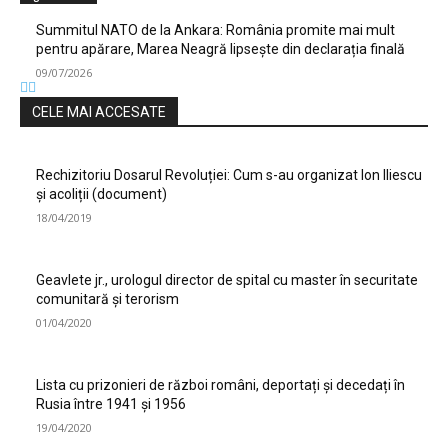
Summitul NATO de la Ankara: România promite mai mult
pentru apărare, Marea Neagră lipsește din declarația finală
09/07/2026
CELE MAI ACCESATE
Rechizitoriu Dosarul Revoluției: Cum s-au organizat Ion Iliescu
și acoliții (document)
18/04/2019
Geavlete jr., urologul director de spital cu master în securitate
comunitară și terorism
01/04/2020
Lista cu prizonieri de război români, deportați și decedați în
Rusia între 1941 și 1956
19/04/2020