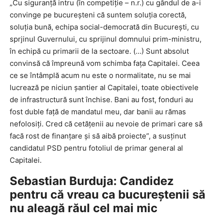
„Cu siguranţă intru (în competiţie – n.r.) cu gândul de a-i
convinge pe bucureşteni că suntem soluţia corectă,
soluţia bună, echipa social-democrată din Bucureşti, cu
sprjinul Guvernului, cu sprijinul domnului prim-ministru,
în echipă cu primarii de la sectoare. (…) Sunt absolut
convinsă că împreună vom schimba faţa Capitalei. Ceea
ce se întâmplă acum nu este o normalitate, nu se mai
lucrează pe niciun şantier al Capitalei, toate obiectivele
de infrastructură sunt închise. Bani au fost, fonduri au
fost duble faţă de mandatul meu, dar banii au rămas
nefolosiţi. Cred că cetăţenii au nevoie de primari care să
facă rost de finanţare şi să aibă proiecte”, a susţinut
candidatul PSD pentru fotoliul de primar general al
Capitalei.
Sebastian Burduja: Candidez
pentru că vreau ca bucureştenii să
nu aleagă răul cel mai mic