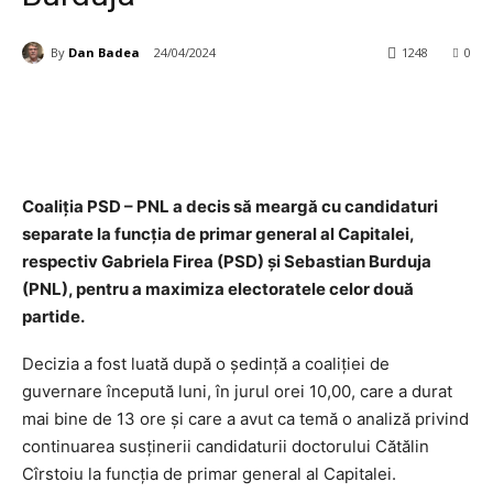
By
Dan Badea
24/04/2024
1248
0
Coaliţia PSD – PNL a decis să meargă cu candidaturi
separate la funcţia de primar general al Capitalei,
respectiv Gabriela Firea (PSD) şi Sebastian Burduja
(PNL), pentru a maximiza electoratele celor două
partide.
Decizia a fost luată după o şedinţă a coaliţiei de
guvernare începută luni, în jurul orei 10,00, care a durat
mai bine de 13 ore şi care a avut ca temă o analiză privind
continuarea susţinerii candidaturii doctorului Cătălin
Cîrstoiu la funcţia de primar general al Capitalei.