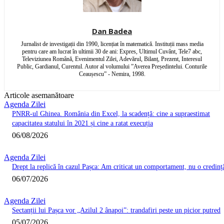
Dan Badea
Jurnalist de investigații din 1990, licențiat în matematică. Instituții mass media
pentru care am lucrat în ultimii 30 de ani: Expres, Ultimul Cuvânt, Tele7 abc,
Televiziunea Română, Evenimentul Zilei, Adevărul, Bilanț, Prezent, Interesul
Public, Gardianul, Curentul. Autor al volumului ”Averea Președintelui. Conturile
Ceaușescu” - Nemira, 1998.
Articole asemanătoare
Agenda Zilei
PNRR-ul Ghinea. România din Excel, la scadență: cine a supraestimat
capacitatea statului în 2021 și cine a ratat execuția
06/08/2026
Agenda Zilei
Drept la replică în cazul Pașca: Am criticat un comportament, nu o credinț
06/07/2026
Agenda Zilei
Sectanții lui Pașca vor „Azilul 2 ânapoi”: trandafiri peste un picior putred
05/07/2026