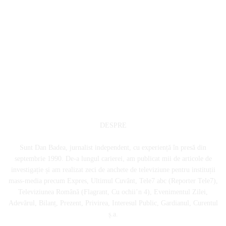
DESPRE
Sunt Dan Badea, jurnalist independent, cu experiență în presă din
septembrie 1990. De-a lungul carierei, am publicat mii de articole de
investigație și am realizat zeci de anchete de televiziune pentru instituții
mass-media precum Expres, Ultimul Cuvânt, Tele7 abc (Reporter Tele7),
Televiziunea Română (Flagrant, Cu ochii’n 4), Evenimentul Zilei,
Adevărul, Bilanț, Prezent, Privirea, Interesul Public, Gardianul, Curentul
ș.a.