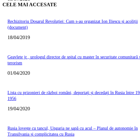
CELE MAI ACCESATE
Rechizitoriu Dosarul Revoluției: Cum s-au organizat Ion Iliescu și acoliții
(document)
18/04/2019
Geavlete jr., urologul director de spital cu master în securitate comunitară 
terorism
01/04/2020
Lista cu prizonieri de război români, deportați și decedați în Rusia între 19
1956
19/04/2020
Rusia lovește cu tancul, Ungaria ne sapă cu acul – Planul de autonomie în
Transilvania și complicitatea cu Rusia