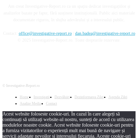
Am creat Investigative-Report.ro ca un spațiu dedicat investigațiilor și
analizelor bazate pe fapte, fără susținere instituțională. Public aici materiale
documentate riguros, în slujba adevărului și a interesului public.
Contact:
office@investigative-report.ro
|
dan.badea@investigative-report.ro
© 2025 Investigative-Report.ro. Toate drepturile rezervate.
© Investigative-Report.ro
Home
Investigatii
Dezvăluiri
Dezinformarea Zilei
Agenda Zilei
Analize Media
Contact
Acest website foloseste cookie-uri. În cazul în care alegeți să
continuați să utilizați website-ul nostru, sunteți de acord cu utilizarea
modulelor noastre cookie. Acest website foloseste cookie-uri pentru
a furniza vizitatorilor o experiență mult mai bună de navigare și
servicii adaptate nevoilor și interesului fiecaruia. Aceste cookie-uri