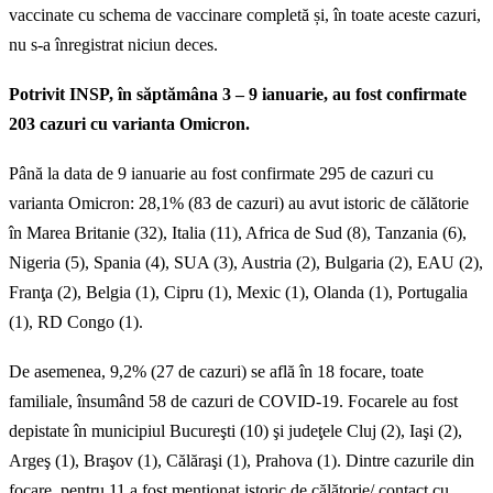
vaccinate cu schema de vaccinare completă și, în toate aceste cazuri,
nu s-a înregistrat niciun deces.
Potrivit INSP, în săptămâna 3 – 9 ianuarie, au fost confirmate
203 cazuri cu varianta Omicron.
Până la data de 9 ianuarie au fost confirmate 295 de cazuri cu
varianta Omicron: 28,1% (83 de cazuri) au avut istoric de călătorie
în Marea Britanie (32), Italia (11), Africa de Sud (8), Tanzania (6),
Nigeria (5), Spania (4), SUA (3), Austria (2), Bulgaria (2), EAU (2),
Franţa (2), Belgia (1), Cipru (1), Mexic (1), Olanda (1), Portugalia
(1), RD Congo (1).
De asemenea, 9,2% (27 de cazuri) se află în 18 focare, toate
familiale, însumând 58 de cazuri de COVID-19. Focarele au fost
depistate în municipiul Bucureşti (10) şi judeţele Cluj (2), Iaşi (2),
Argeş (1), Braşov (1), Călăraşi (1), Prahova (1). Dintre cazurile din
focare, pentru 11 a fost menţionat istoric de călătorie/ contact cu