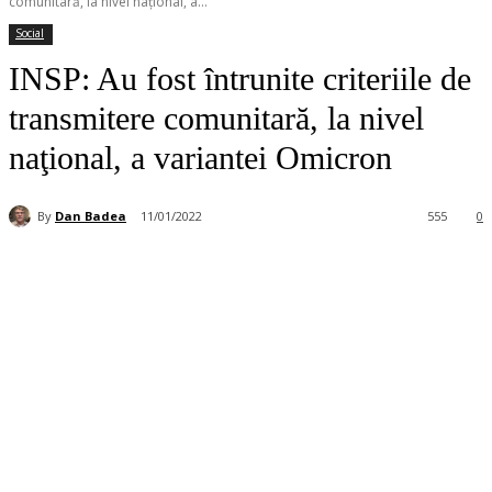
comunitară, la nivel naţional, a...
Social
INSP: Au fost întrunite criteriile de
transmitere comunitară, la nivel
naţional, a variantei Omicron
By
Dan Badea
11/01/2022
555
0