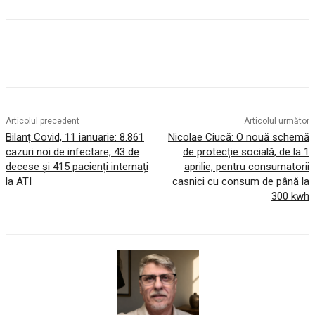
Articolul precedent
Articolul următor
Bilanț Covid, 11 ianuarie: 8.861
Nicolae Ciucă: O nouă schemă
cazuri noi de infectare, 43 de
de protecție socială, de la 1
decese și 415 pacienți internați
aprilie, pentru consumatorii
la ATI
casnici cu consum de până la
300 kwh