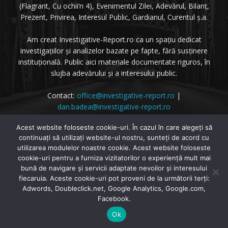
(Flagrant, Cu ochii’n 4), Evenimentul Zilei, Adevărul, Bilanț,
Prezent, Privirea, Interesul Public, Gardianul, Curentul ș.a.
Am creat Investigative-Report.ro ca un spațiu dedicat
investigațiilor și analizelor bazate pe fapte, fără susținere
instituțională. Public aici materiale documentate riguros, în
slujba adevărului și a interesului public.
Contact:
office@investigative-report.ro
|
dan.badea@investigative-report.ro
© 2025 Investigative-Report.ro. Toate drepturile rezervate.
Acest website foloseste cookie-uri. În cazul în care alegeți să
continuați să utilizați website-ul nostru, sunteți de acord cu
utilizarea modulelor noastre cookie. Acest website foloseste
cookie-uri pentru a furniza vizitatorilor o experiență mult mai
bună de navigare și servicii adaptate nevoilor și interesului
fiecaruia. Aceste cookie-uri pot proveni de la următorii terți:
© Investigative-Report.ro
Adwords, Doubleclick.net, Google Analytics, Google.com,
Facebook.
Home
Investigatii
Dezvăluiri
Dezinformarea Zilei
Ok
Agenda Zilei
Analize Media
Contact