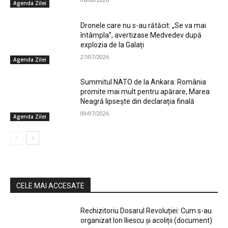
Agenda Zilei
Dronele care nu s-au rătăcit: „Se va mai
întâmpla”, avertizase Medvedev după
explozia de la Galați
27/07/2026
Agenda Zilei
Summitul NATO de la Ankara: România
promite mai mult pentru apărare, Marea
Neagră lipsește din declarația finală
09/07/2026
Agenda Zilei
CELE MAI ACCESATE
Rechizitoriu Dosarul Revoluției: Cum s-au
organizat Ion Iliescu și acoliții (document)