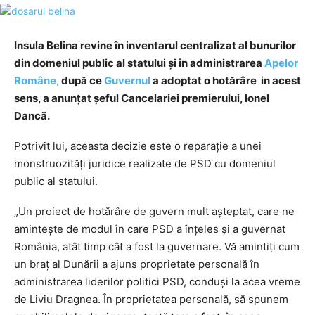
Insula Belina revine în inventarul centralizat al bunurilor
din domeniul public al statului şi în administrarea
Apelor
Române,
după ce
Guvernul
a adoptat o hotărâre in acest
sens, a anunţat şeful Cancelariei premierului, Ionel
Dancă.
Potrivit lui, aceasta decizie este o reparaţie a unei
monstruozităţi juridice realizate de PSD cu domeniul
public al statului.
„Un proiect de hotărâre de guvern mult aşteptat, care ne
aminteşte de modul în care PSD a înţeles şi a guvernat
România, atât timp cât a fost la guvernare. Vă amintiţi cum
un braţ al Dunării a ajuns proprietate personală în
administrarea liderilor politici PSD, conduşi la acea vreme
de Liviu Dragnea. În proprietatea personală, să spunem