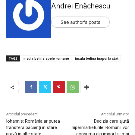
Andrei Enăchescu
See author's posts
TAGS
insula belina apele romane
insula belina inapoi la stat
Articolul precedent
Articolul următor
Iohannis: România ar putea
Decizia care ajută
transfera pacienți în stare
hipermarketurile: Românii vor
gravă în alte state
consuma din import și mai