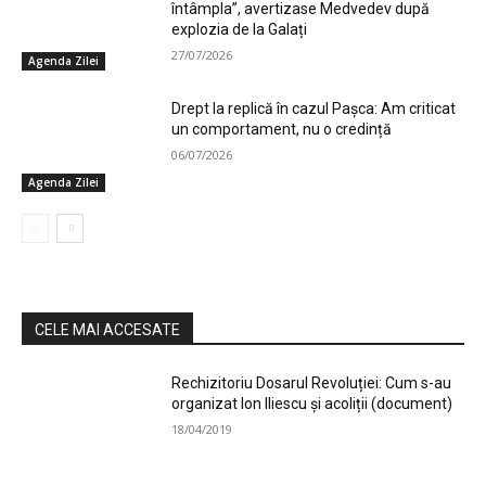
întâmpla”, avertizase Medvedev după
explozia de la Galați
27/07/2026
Agenda Zilei
Drept la replică în cazul Pașca: Am criticat
un comportament, nu o credință
06/07/2026
Agenda Zilei
CELE MAI ACCESATE
Rechizitoriu Dosarul Revoluției: Cum s-au
organizat Ion Iliescu și acoliții (document)
18/04/2019