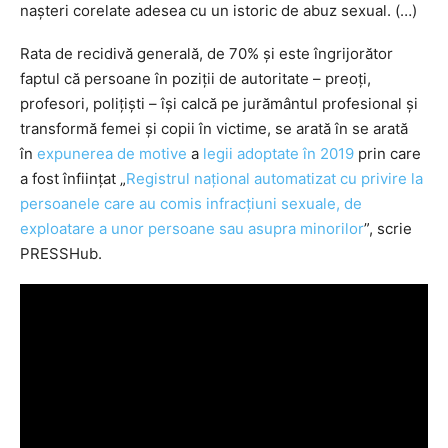
nașteri corelate adesea cu un istoric de abuz sexual. (…)
Rata de recidivă generală, de 70% și este îngrijorător
faptul că persoane în poziții de autoritate – preoți,
profesori, polițiști – își calcă pe jurământul profesional și
transformă femei și copii în victime, se arată în se arată
în
expunerea de motive
a
legii adoptate în 2019
prin care
a fost înființat „
Registrul naţional automatizat cu privire la
persoanele care au comis infracţiuni sexuale, de
exploatare a unor persoane sau asupra minorilor
”, scrie
PRESSHub.