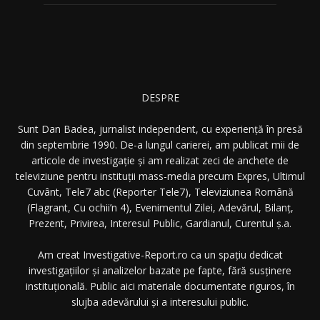
DESPRE
Sunt Dan Badea, jurnalist independent, cu experiență în presă
din septembrie 1990. De-a lungul carierei, am publicat mii de
articole de investigație și am realizat zeci de anchete de
televiziune pentru instituții mass-media precum Expres, Ultimul
Cuvânt, Tele7 abc (Reporter Tele7), Televiziunea Română
(Flagrant, Cu ochii’n 4), Evenimentul Zilei, Adevărul, Bilanț,
Prezent, Privirea, Interesul Public, Gardianul, Curentul ș.a.
Am creat Investigative-Report.ro ca un spațiu dedicat
investigațiilor și analizelor bazate pe fapte, fără susținere
instituțională. Public aici materiale documentate riguros, în
slujba adevărului și a interesului public.