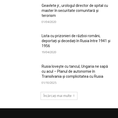
Geavlete jr., urologul director de spital cu
master în securitate comunitară și
terorism
01/04/2020
Lista cu prizonieri de război români,
deportați și decedați în Rusia între 1941 și
1956
19/04/2020
Rusia lovește cu tancul, Ungaria ne sapă
cu acul – Planul de autonomie în
Transilvania și complicitatea cu Rusia
01/10/2025
Încărcați mai multe