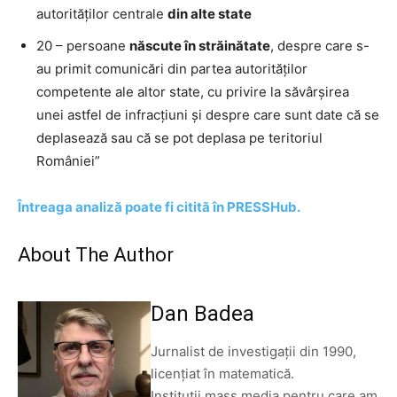
autorităţilor centrale
din alte state
20 – persoane
născute în străinătate
, despre care s-
au primit comunicări din partea autorităţilor
competente ale altor state, cu privire la săvârşirea
unei astfel de infracţiuni și despre care sunt date că se
deplasează sau că se pot deplasa pe teritoriul
României”
Întreaga analiză poate fi citită în PRESSHub.
About The Author
Dan Badea
Jurnalist de investigații din 1990,
licențiat în matematică.
Instituții mass media pentru care am