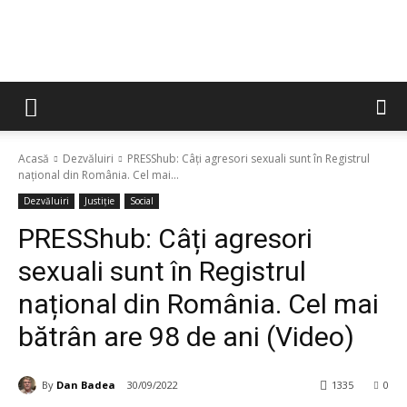
Acasă
Dezvăluiri
PRESShub: Câți agresori sexuali sunt în Registrul
național din România. Cel mai...
Dezvăluiri
Justiție
Social
PRESShub: Câți agresori
sexuali sunt în Registrul
național din România. Cel mai
bătrân are 98 de ani (Video)
By
Dan Badea
30/09/2022
1335
0