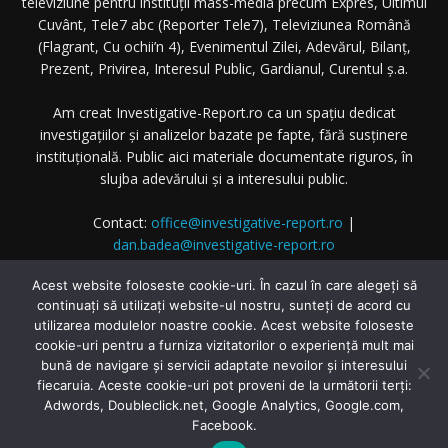
televiziune pentru instituții mass-media precum Expres, Ultimul
Cuvânt, Tele7 abc (Reporter Tele7), Televiziunea Română
(Flagrant, Cu ochii’n 4), Evenimentul Zilei, Adevărul, Bilanț,
Prezent, Privirea, Interesul Public, Gardianul, Curentul ș.a.
Am creat Investigative-Report.ro ca un spațiu dedicat
investigațiilor și analizelor bazate pe fapte, fără susținere
instituțională. Public aici materiale documentate riguros, în
slujba adevărului și a interesului public.
Contact:
office@investigative-report.ro
|
dan.badea@investigative-report.ro
© 2025 Investigative-Report.ro. Toate drepturile rezervate.
Acest website foloseste cookie-uri. În cazul în care alegeți să
continuați să utilizați website-ul nostru, sunteți de acord cu
utilizarea modulelor noastre cookie. Acest website foloseste
cookie-uri pentru a furniza vizitatorilor o experiență mult mai
bună de navigare și servicii adaptate nevoilor și interesului
fiecaruia. Aceste cookie-uri pot proveni de la următorii terți:
© Investigative-Report.ro
Adwords, Doubleclick.net, Google Analytics, Google.com,
Facebook.
Home
Investigatii
Dezvăluiri
Dezinformarea Zilei