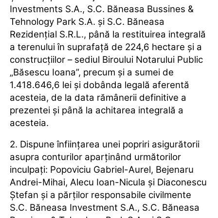
Investments S.A., S.C. Băneasa Bussines &
Tehnology Park S.A. şi S.C. Băneasa
Rezidenţial S.R.L., până la restituirea integrală
a terenului în suprafaţă de 224,6 hectare şi a
construcţiilor – sediul Biroului Notarului Public
„Băsescu Ioana”, precum şi a sumei de
1.418.646,6 lei şi dobânda legală aferentă
acesteia, de la data rămânerii definitive a
prezentei şi până la achitarea integrală a
acesteia.
2. Dispune înfiinţarea unei popriri asigurătorii
asupra conturilor aparţinând următorilor
inculpaţi: Popoviciu Gabriel-Aurel, Bejenaru
Andrei-Mihai, Alecu Ioan-Nicula şi Diaconescu
Ştefan şi a părţilor responsabile civilmente
S.C. Băneasa Investment S.A., S.C. Băneasa