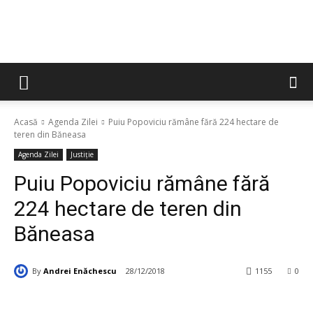
Acasă
Agenda Zilei
Puiu Popoviciu rămâne fără 224 hectare de
teren din Băneasa
Agenda Zilei
Justiție
Puiu Popoviciu rămâne fără
224 hectare de teren din
Băneasa
By
Andrei Enăchescu
28/12/2018
1155
0