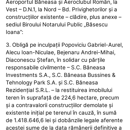
Aeroportul Băneasa şi Aeroclubul Român, la
Vest – D.N.1, la Nord – Bd. Privighetorilor şi a
construcţiilor existente – clădire, plus anexe –
sediul Biroului Notarului Public „Băsescu
Ioana”:
3. Obligă pe inculpaţii Popoviciu Gabriel-Aurel,
Alecu Ioan-Niculae, Bejenaru Andrei-Mihai,
Diaconescu Ştefan, în solidar cu părţile
responsabile civilmente – S.C. Băneasa
Investments S.A., S.C. Băneasa Bussines &
Tehnology Park S.A. şi S.C. Băneasa
Rezidenţial S.R.L. – la restituirea imobilului
teren în suprafaţă de 224,6 hectare, precum
şi a contravalorii construcţiilor demolate şi
existente iniţial pe terenul în cauză, în sumă
de 1.418.646,6 lei şi dobânzile legale aferente
acestei sume de la data rămânerii definitive a