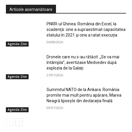
Articole asemanătoare
PNRR-ul Ghinea. România din Excel, la
scadență: cine a supraestimat capacitatea
statului în 2021 și cine a ratat execuția
06/08/2026
Agenda Zilei
Dronele care nu s-au rătăcit: „Se va mai
întâmpla”, avertizase Medvedev după
explozia de la Galați
27/07/2026
Agenda Zilei
Summitul NATO de la Ankara: România
promite mai mult pentru apărare, Marea
Neagră lipsește din declarația finală
09/07/2026
Agenda Zilei