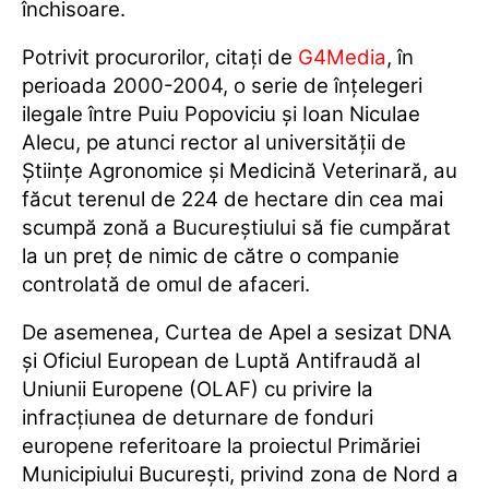
închisoare.
Potrivit procurorilor, citați de
G4Media
, în
perioada 2000-2004, o serie de înţelegeri
ilegale între Puiu Popoviciu şi Ioan Niculae
Alecu, pe atunci rector al universităţii de
Ştiinţe Agronomice şi Medicină Veterinară, au
făcut terenul de 224 de hectare din cea mai
scumpă zonă a Bucureștiului să fie cumpărat
la un preţ de nimic de către o companie
controlată de omul de afaceri.
De asemenea, Curtea de Apel a sesizat DNA
și Oficiul European de Luptă Antifraudă al
Uniunii Europene (OLAF) cu privire la
infracţiunea de deturnare de fonduri
europene referitoare la proiectul Primăriei
Municipiului Bucureşti, privind zona de Nord a