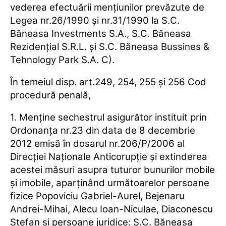
vederea efectuării menţiunilor prevăzute de
Legea nr.26/1990 şi nr.31/1990 la S.C.
Băneasa Investments S.A., S.C. Băneasa
Rezidenţial S.R.L. şi S.C. Băneasa Bussines &
Tehnology Park S.A. C).
În temeiul disp. art.249, 254, 255 şi 256 Cod
procedură penală,
1. Menţine sechestrul asigurător instituit prin
Ordonanţa nr.23 din data de 8 decembrie
2012 emisă în dosarul nr.206/P/2006 al
Direcţiei Naţionale Anticorupţie şi extinderea
acestei măsuri asupra tuturor bunurilor mobile
şi imobile, aparţinând următoarelor persoane
fizice Popoviciu Gabriel-Aurel, Bejenaru
Andrei-Mihai, Alecu Ioan-Niculae, Diaconescu
Ştefan şi persoane juridice: S.C. Băneasa