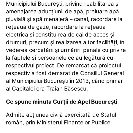
Municipiului Bucureşti, privind reabilitarea şi
amenajarea aducţiunii de apă, preluare apă
pluvială şi apă menajeră – canal, racordare la
reţeaua de gaze, racordare la reţeaua
electrică şi constituirea de căi de acces şi
drumuri, precum şi realizarea altor facilităţi, în
vederea cercetării şi urmăririi penale cu privire
la faptele şi persoanele ce au legătură cu
respectivul proiect. De remarcat că proiectul
respectiv a fost demarat de Consiliul General
al Municipiului București în 2013, când primar
al Capitalei era Traian Băsescu.
Ce spune minuta Curții de Apel București
Admite acţiunea civilă exercitată de Statul
român, prin Ministerul Finanţelor Publice.