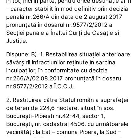
în tot, nici în parte, pentru orice destinaţie ar fi
– caracter stabilit în mod definitiv prin decizia
penală nr.266/A din data de 2 august 2017
pronunţată în dosarul nr.9577/2/2012 a
Secţiei penale a Înaltei Curţi de Casaţie şi
Justiţie.
Dispune: B). 1. Restabilirea situaţiei anterioare
săvârşirii infracţiunilor reţinute în sarcina
inculpaţilor, în conformitate cu decizia
nr.266/A/02.08.2017 pronunţată în dosarul
nr.9577/2/2012 a Î.C.C.J..
2. Restituirea către Statul român a suprafeţei
de teren de 224,6 hectare, situat în şos.
Bucureşti-Ploieşti nr.42-44, sector 1,
Bucureşti, nr. cadastral 4506, cu următoarele
vecinătăţi: la Est – comuna Pipera, la Sud –