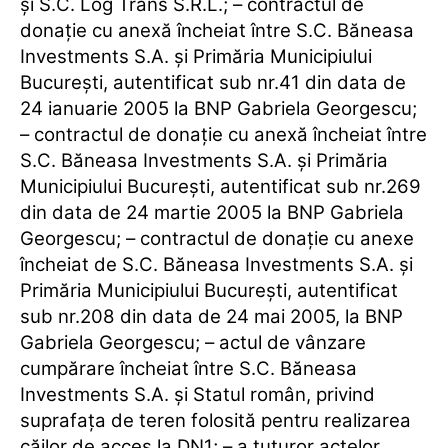
şi S.C. Log Trans S.R.L.; – contractul de
donaţie cu anexă încheiat între S.C. Băneasa
Investments S.A. şi Primăria Municipiului
Bucureşti, autentificat sub nr.41 din data de
24 ianuarie 2005 la BNP Gabriela Georgescu;
– contractul de donaţie cu anexă încheiat între
S.C. Băneasa Investments S.A. şi Primăria
Municipiului Bucureşti, autentificat sub nr.269
din data de 24 martie 2005 la BNP Gabriela
Georgescu; – contractul de donaţie cu anexe
încheiat de S.C. Băneasa Investments S.A. şi
Primăria Municipiului Bucureşti, autentificat
sub nr.208 din data de 24 mai 2005, la BNP
Gabriela Georgescu; – actul de vânzare
cumpărare încheiat între S.C. Băneasa
Investments S.A. şi Statul român, privind
suprafaţa de teren folosită pentru realizarea
căilor de acces la DN1; – a tuturor actelor