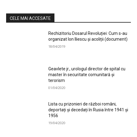
CELE MAI ACCESATE
Rechizitoriu Dosarul Revoluției: Cum s-au
organizat Ion Iliescu și acoliții (document)
18/04/2019
Geavlete jr., urologul director de spital cu
master în securitate comunitară și
terorism
01/04/2020
Lista cu prizonieri de război români,
deportați și decedați în Rusia între 1941 și
1956
19/04/2020