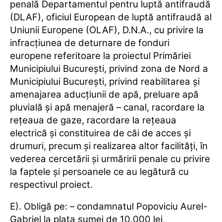
penală Departamentul pentru luptă antifraudă
(DLAF), oficiul European de luptă antifraudă al
Uniunii Europene (OLAF), D.N.A., cu privire la
infracţiunea de deturnare de fonduri
europene referitoare la proiectul Primăriei
Municipiului Bucureşti, privind zona de Nord a
Municipiului Bucureşti, privind reabilitarea şi
amenajarea aducţiunii de apă, preluare apă
pluvială şi apă menajeră – canal, racordare la
reţeaua de gaze, racordare la reţeaua
electrică şi constituirea de căi de acces şi
drumuri, precum şi realizarea altor facilităţi, în
vederea cercetării şi urmăririi penale cu privire
la faptele şi persoanele ce au legătură cu
respectivul proiect.
E). Obligă pe: – condamnatul Popoviciu Aurel-
Gabriel la plata sumei de 10.000 lei,