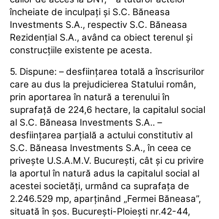
încheiate de inculpaţi şi S.C. Băneasa
Investments S.A., respectiv S.C. Băneasa
Rezidenţial S.A., având ca obiect terenul şi
construcţiile existente pe acesta.
5. Dispune: – desfiinţarea totală a înscrisurilor
care au dus la prejudicierea Statului român,
prin aportarea în natură a terenului în
suprafaţă de 224,6 hectare, la capitalul social
al S.C. Băneasa Investments S.A.. –
desfiinţarea parţială a actului constitutiv al
S.C. Băneasa Investments S.A., în ceea ce
priveşte U.S.A.M.V. Bucureşti, cât şi cu privire
la aportul în natură adus la capitalul social al
acestei societăţi, urmând ca suprafaţa de
2.246.529 mp, aparţinând „Fermei Băneasa”,
situată în şos. Bucureşti-Ploieşti nr.42-44,