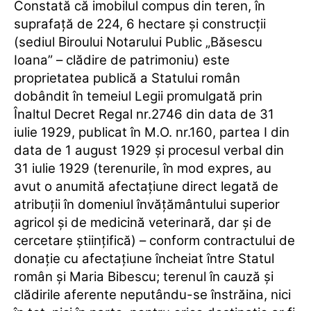
Constată că imobilul compus din teren, în
suprafaţă de 224, 6 hectare şi construcţii
(sediul Biroului Notarului Public „Băsescu
Ioana” – clădire de patrimoniu) este
proprietatea publică a Statului român
dobândit în temeiul Legii promulgată prin
Înaltul Decret Regal nr.2746 din data de 31
iulie 1929, publicat în M.O. nr.160, partea I din
data de 1 august 1929 şi procesul verbal din
31 iulie 1929 (terenurile, în mod expres, au
avut o anumită afectaţiune direct legată de
atribuţii în domeniul învăţământului superior
agricol şi de medicină veterinară, dar şi de
cercetare ştiinţifică) – conform contractului de
donaţie cu afectaţiune încheiat între Statul
român şi Maria Bibescu; terenul în cauză şi
clădirile aferente neputându-se înstrăina, nici