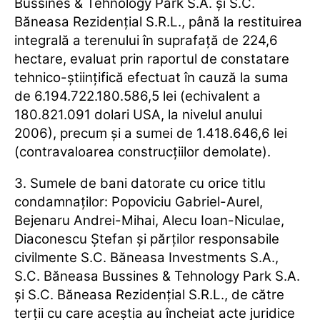
Bussines & Tehnology Park S.A. şi S.C.
Băneasa Rezidenţial S.R.L., până la restituirea
integrală a terenului în suprafaţă de 224,6
hectare, evaluat prin raportul de constatare
tehnico-ştiinţifică efectuat în cauză la suma
de 6.194.722.180.586,5 lei (echivalent a
180.821.091 dolari USA, la nivelul anului
2006), precum şi a sumei de 1.418.646,6 lei
(contravaloarea construcţiilor demolate).
3. Sumele de bani datorate cu orice titlu
condamnaţilor: Popoviciu Gabriel-Aurel,
Bejenaru Andrei-Mihai, Alecu Ioan-Niculae,
Diaconescu Ştefan şi părţilor responsabile
civilmente S.C. Băneasa Investments S.A.,
S.C. Băneasa Bussines & Tehnology Park S.A.
şi S.C. Băneasa Rezidenţial S.R.L., de către
terţii cu care aceştia au încheiat acte juridice