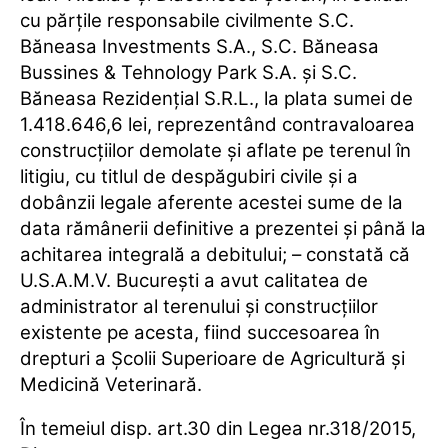
cu părţile responsabile civilmente S.C.
Băneasa Investments S.A., S.C. Băneasa
Bussines & Tehnology Park S.A. şi S.C.
Băneasa Rezidenţial S.R.L., la plata sumei de
1.418.646,6 lei, reprezentând contravaloarea
construcţiilor demolate şi aflate pe terenul în
litigiu, cu titlul de despăgubiri civile şi a
dobânzii legale aferente acestei sume de la
data rămânerii definitive a prezentei şi până la
achitarea integrală a debitului; – constată că
U.S.A.M.V. Bucureşti a avut calitatea de
administrator al terenului şi construcţiilor
existente pe acesta, fiind succesoarea în
drepturi a Şcolii Superioare de Agricultură şi
Medicină Veterinară.
În temeiul disp. art.30 din Legea nr.318/2015,