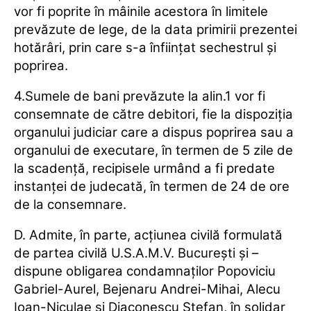
vor fi poprite în mâinile acestora în limitele
prevăzute de lege, de la data primirii prezentei
hotărâri, prin care s-a înfiinţat sechestrul şi
poprirea.
4.Sumele de bani prevăzute la alin.1 vor fi
consemnate de către debitori, fie la dispoziţia
organului judiciar care a dispus poprirea sau a
organului de executare, în termen de 5 zile de
la scadenţă, recipisele urmând a fi predate
instanţei de judecată, în termen de 24 de ore
de la consemnare.
D. Admite, în parte, acţiunea civilă formulată
de partea civilă U.S.A.M.V. Bucureşti şi –
dispune obligarea condamnaţilor Popoviciu
Gabriel-Aurel, Bejenaru Andrei-Mihai, Alecu
Ioan-Niculae şi Diaconescu Ştefan, în solidar