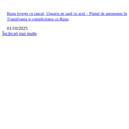
Rusia lovește cu tancul, Ungaria ne sapă cu acul – Planul de autonomie în
Transilvania și complicitatea cu Rusia
01/10/2025
Încărcați mai multe