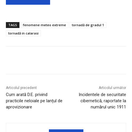
TAGS
fenomene meteo extreme
tornadă de gradul 1
tornadă in calarasi
Articolul precedent
Articolul următor
Cum arată D.E. privind
Incidentele de securitate
practicile neloiale pe lanțul de
cibernetică, raportate la
aprovizionare
numărul unic 1911