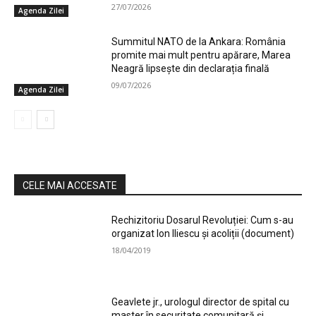
27/07/2026
Agenda Zilei
Summitul NATO de la Ankara: România
promite mai mult pentru apărare, Marea
Neagră lipsește din declarația finală
09/07/2026
Agenda Zilei
CELE MAI ACCESATE
Rechizitoriu Dosarul Revoluției: Cum s-au
organizat Ion Iliescu și acoliții (document)
18/04/2019
Geavlete jr., urologul director de spital cu
master în securitate comunitară și