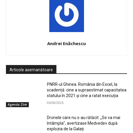
Andrei Enăchescu
Articole asemanătoare
PNRR-ul Ghinea. România din Excel, la
scadență: cine a supraestimat capacitatea
statului în 2021 și cine a ratat execuția
06/08/2026
Agenda Zilei
Dronele care nu s-au rătăcit: „Se va mai
întâmpla”, avertizase Medvedev după
explozia de la Galați