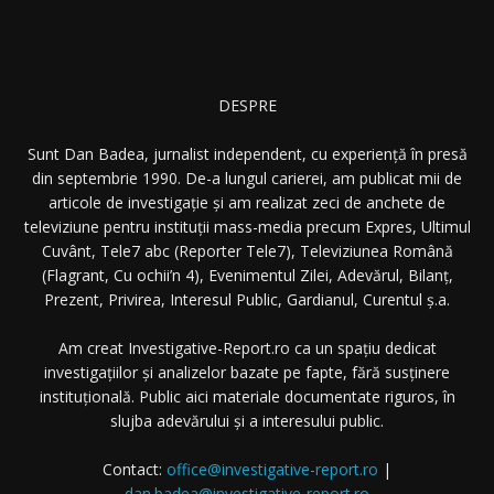
DESPRE
Sunt Dan Badea, jurnalist independent, cu experiență în presă
din septembrie 1990. De-a lungul carierei, am publicat mii de
articole de investigație și am realizat zeci de anchete de
televiziune pentru instituții mass-media precum Expres, Ultimul
Cuvânt, Tele7 abc (Reporter Tele7), Televiziunea Română
(Flagrant, Cu ochii’n 4), Evenimentul Zilei, Adevărul, Bilanț,
Prezent, Privirea, Interesul Public, Gardianul, Curentul ș.a.
Am creat Investigative-Report.ro ca un spațiu dedicat
investigațiilor și analizelor bazate pe fapte, fără susținere
instituțională. Public aici materiale documentate riguros, în
slujba adevărului și a interesului public.
Contact:
office@investigative-report.ro
|
dan.badea@investigative-report.ro