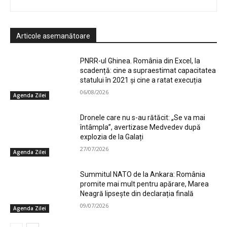
Articole asemanătoare
PNRR-ul Ghinea. România din Excel, la
scadență: cine a supraestimat capacitatea
statului în 2021 și cine a ratat execuția
06/08/2026
Agenda Zilei
Dronele care nu s-au rătăcit: „Se va mai
întâmpla”, avertizase Medvedev după
explozia de la Galați
27/07/2026
Agenda Zilei
Summitul NATO de la Ankara: România
promite mai mult pentru apărare, Marea
Neagră lipsește din declarația finală
09/07/2026
Agenda Zilei