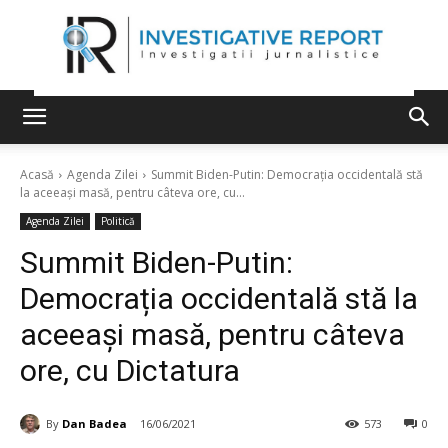
Acasă
Agenda Zilei
Summit Biden-Putin: Democrația occidentală stă
la aceeași masă, pentru câteva ore, cu...
Agenda Zilei
Politică
Summit Biden-Putin:
Democrația occidentală stă la
aceeași masă, pentru câteva
ore, cu Dictatura
By
Dan Badea
16/06/2021
573
0