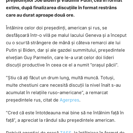
președinților Joe Biden și Vladimir Putin, cea în format
extins, după finalizarea discuțiile în format restrâns
care au durat aproape două ore.
Întâlnire celor doi președinți, american și rus, se
desfăşoară într-o vilă pe malul lacului Geneva și a început
cu o scurtă strângere de mână şi câteva remarci ale lui
Putin şi Biden, dar şi ale gazdei summitului, preşedintele
elveţian Guy Parmelin, care le-a urat celor doi lideri
discuţii productive în ceea ce el a numit ”oraşul păcii”.
”Ştiu că aţi făcut un drum lung, multă muncă. Totuşi,
multe chestiuni care necesită discuţii la nivel înalt s-au
acumulat în relaţiile ruso-americane”, a remarcat
preşedintele rus, citat de
Agerpres
.
”Cred că este întotdeauna mai bine să ne întâlnim faţă în
faţă”, a apreciat la rândul său preşedintele american.
Potrivit agenției de presă
TASS
, la întâlnirea în format de