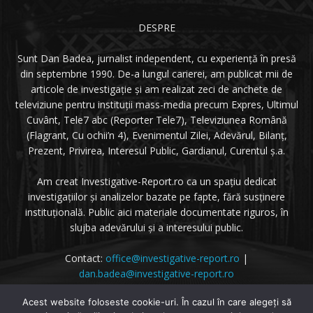
DESPRE
Sunt Dan Badea, jurnalist independent, cu experiență în presă
din septembrie 1990. De-a lungul carierei, am publicat mii de
articole de investigație și am realizat zeci de anchete de
televiziune pentru instituții mass-media precum Expres, Ultimul
Cuvânt, Tele7 abc (Reporter Tele7), Televiziunea Română
(Flagrant, Cu ochii’n 4), Evenimentul Zilei, Adevărul, Bilanț,
Prezent, Privirea, Interesul Public, Gardianul, Curentul ș.a.
Am creat Investigative-Report.ro ca un spațiu dedicat
investigațiilor și analizelor bazate pe fapte, fără susținere
instituțională. Public aici materiale documentate riguros, în
slujba adevărului și a interesului public.
Contact:
office@investigative-report.ro
|
dan.badea@investigative-report.ro
© 2025 Investigative-Report.ro. Toate drepturile rezervate.
Acest website foloseste cookie-uri. În cazul în care alegeți să