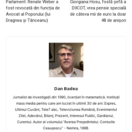
Parlament: Renate Weber a
Giorgiana Hosu, fostă șefă a
fost revocată din funcția de
DIICOT, vrea pensie specială
Avocat al Poporului (lui
de câteva mii de euro la doar
Dragnea și Tăriceanu)
48 de anișori
Dan Badea
Jurnalist de investigații din 1990, licențiat în matematică. Instituții
mass media pentru care am lucrat în ultimii 30 de ani: Expres,
Ultimul Cuvânt, Tele7 abc, Televiziunea Română, Evenimentul
Zilei, Adevărul, Bilanț, Prezent, Interesul Public, Gardianul,
Curentul. Autor al volumului ”Averea Președintelui. Conturile
Ceaușescu” - Nemira, 1998.