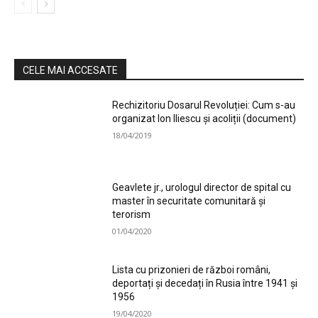
CELE MAI ACCESATE
Rechizitoriu Dosarul Revoluției: Cum s-au
organizat Ion Iliescu și acoliții (document)
18/04/2019
Geavlete jr., urologul director de spital cu
master în securitate comunitară și
terorism
01/04/2020
Lista cu prizonieri de război români,
deportați și decedați în Rusia între 1941 și
1956
19/04/2020