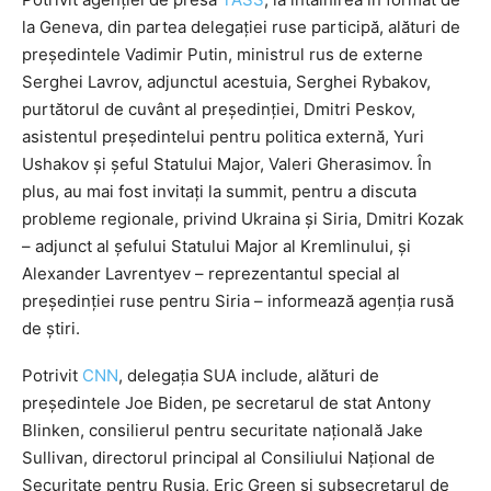
la Geneva, din partea delegației ruse participă, alături de
președintele Vadimir Putin, ministrul rus de externe
Serghei Lavrov, adjunctul acestuia, Serghei Rybakov,
purtătorul de cuvânt al președinției, Dmitri Peskov,
asistentul președintelui pentru politica externă, Yuri
Ushakov și șeful Statului Major, Valeri Gherasimov. În
plus, au mai fost invitați la summit, pentru a discuta
probleme regionale, privind Ukraina și Siria, Dmitri Kozak
– adjunct al șefului Statului Major al Kremlinului, și
Alexander Lavrentyev – reprezentantul special al
președinției ruse pentru Siria – informează agenția rusă
de știri.
Potrivit
CNN
, delegația SUA include, alături de
președintele Joe Biden, pe secretarul de stat Antony
Blinken, consilierul pentru securitate națională Jake
Sullivan, directorul principal al Consiliului Național de
Securitate pentru Rusia, Eric Green și subsecretarul de