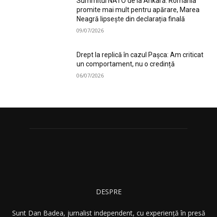
Summitul NATO de la Ankara: România
promite mai mult pentru apărare, Marea
Neagră lipsește din declarația finală
09/07/2026
Drept la replică în cazul Pașca: Am criticat
un comportament, nu o credință
06/07/2026
DESPRE
Sunt Dan Badea, jurnalist independent, cu experiență în presă