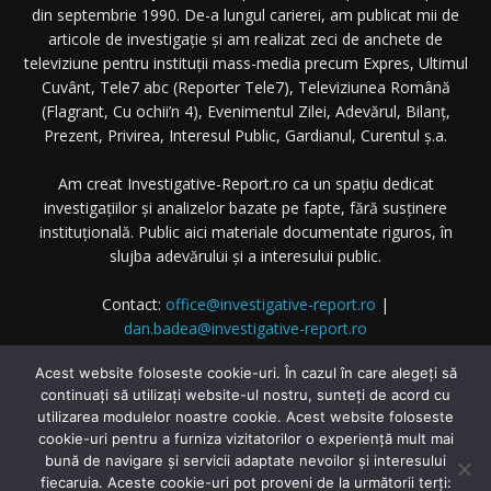
din septembrie 1990. De-a lungul carierei, am publicat mii de
articole de investigație și am realizat zeci de anchete de
televiziune pentru instituții mass-media precum Expres, Ultimul
Cuvânt, Tele7 abc (Reporter Tele7), Televiziunea Română
(Flagrant, Cu ochii’n 4), Evenimentul Zilei, Adevărul, Bilanț,
Prezent, Privirea, Interesul Public, Gardianul, Curentul ș.a.
Am creat Investigative-Report.ro ca un spațiu dedicat
investigațiilor și analizelor bazate pe fapte, fără susținere
instituțională. Public aici materiale documentate riguros, în
slujba adevărului și a interesului public.
Contact:
office@investigative-report.ro
|
dan.badea@investigative-report.ro
© 2025 Investigative-Report.ro. Toate drepturile rezervate.
Acest website foloseste cookie-uri. În cazul în care alegeți să
continuați să utilizați website-ul nostru, sunteți de acord cu
utilizarea modulelor noastre cookie. Acest website foloseste
cookie-uri pentru a furniza vizitatorilor o experiență mult mai
bună de navigare și servicii adaptate nevoilor și interesului
fiecaruia. Aceste cookie-uri pot proveni de la următorii terți: