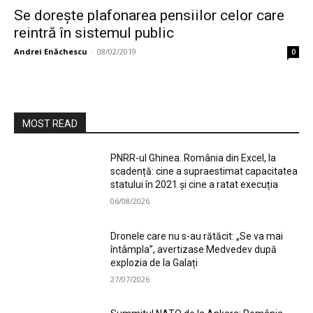
Se dorește plafonarea pensiilor celor care
reintră în sistemul public
Andrei Enăchescu
-
08/02/2019
0
MOST READ
PNRR-ul Ghinea. România din Excel, la
scadență: cine a supraestimat capacitatea
statului în 2021 și cine a ratat execuția
06/08/2026
Dronele care nu s-au rătăcit: „Se va mai
întâmpla”, avertizase Medvedev după
explozia de la Galați
27/07/2026