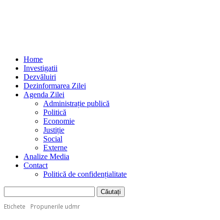
Home
Investigatii
Dezvăluiri
Dezinformarea Zilei
Agenda Zilei
Administrație publică
Politică
Economie
Justiție
Social
Externe
Analize Media
Contact
Politică de confidențialitate
Etichete
Propunerile udmr