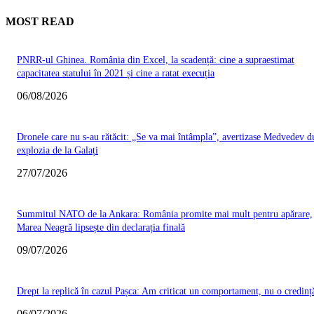
MOST READ
PNRR-ul Ghinea. România din Excel, la scadență: cine a supraestimat
capacitatea statului în 2021 și cine a ratat execuția
06/08/2026
Dronele care nu s-au rătăcit: „Se va mai întâmpla”, avertizase Medvedev d
explozia de la Galați
27/07/2026
Summitul NATO de la Ankara: România promite mai mult pentru apărare,
Marea Neagră lipsește din declarația finală
09/07/2026
Drept la replică în cazul Pașca: Am criticat un comportament, nu o credinț
06/07/2026