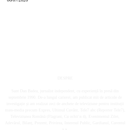
DESPRE
Sunt Dan Badea, jurnalist independent, cu experiență în presă din
septembrie 1990. De-a lungul carierei, am publicat mii de articole de
investigație și am realizat zeci de anchete de televiziune pentru instituții
mass-media precum Expres, Ultimul Cuvânt, Tele7 abc (Reporter Tele7),
Televiziunea Română (Flagrant, Cu ochii’n 4), Evenimentul Zilei,
Adevărul, Bilanț, Prezent, Privirea, Interesul Public, Gardianul, Curentul
ș.a.