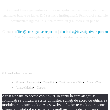
Am creat Investigative-Report.ro ca un spațiu dedicat investigațiilor și
analizelor bazate pe fapte, fără susținere instituțională. Public aici materiale
documentate riguros, în slujba adevărului și a interesului public.
Contact:
office@investigative-report.ro
|
dan.badea@investigative-report.ro
© 2025 Investigative-Report.ro. Toate drepturile rezervate.
© Investigative-Report.ro
Home
Investigatii
Dezvăluiri
Dezinformarea Zilei
Agenda Zilei
Analize Media
Contact
Acest website foloseste cookie-uri. În cazul în care alegeți să
continuați să utilizați website-ul nostru, sunteți de acord cu utilizarea
modulelor noastre cookie. Acest website foloseste cookie-uri pentru
a furniza vizitatorilor o experiență mult mai bună de navigare și