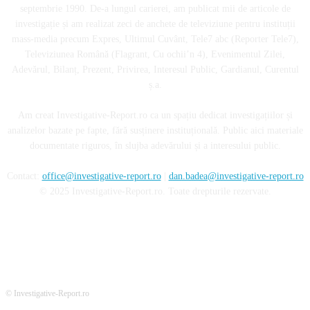
septembrie 1990. De-a lungul carierei, am publicat mii de articole de
investigație și am realizat zeci de anchete de televiziune pentru instituții
mass-media precum Expres, Ultimul Cuvânt, Tele7 abc (Reporter Tele7),
Televiziunea Română (Flagrant, Cu ochii’n 4), Evenimentul Zilei,
Adevărul, Bilanț, Prezent, Privirea, Interesul Public, Gardianul, Curentul
ș.a.
Am creat Investigative-Report.ro ca un spațiu dedicat investigațiilor și
analizelor bazate pe fapte, fără susținere instituțională. Public aici materiale
documentate riguros, în slujba adevărului și a interesului public.
Contact:
office@investigative-report.ro
|
dan.badea@investigative-report.ro
© 2025 Investigative-Report.ro. Toate drepturile rezervate.
© Investigative-Report.ro