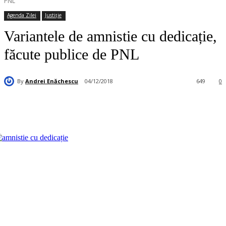
PNL
Agenda Zilei
Justiție
Variantele de amnistie cu dedicație,
făcute publice de PNL
By
Andrei Enăchescu
04/12/2018
649
0