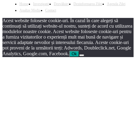
Home
Investigatii
Dezvăluiri
Dezinformarea Zilei
Agenda Zilei
Analize Media
Contact
Acest website foloseste cookie-uri. În cazul în care alegeți să
continuați să utilizați website-ul nostru, sunteți de acord cu utilizarea
modulelor noastre cookie. Acest website foloseste cookie-uri pentru
a furniza vizitatorilor o experiență mult mai bună de navigare și
servicii adaptate nevoilor și interesului fiecaruia. Aceste cookie-uri
pot proveni de la următorii terți: Adwords, Doubleclick.net, Google
Analytics, Google.com, Facebook.
Ok