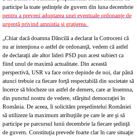
participe la toate şedinţele de guvern din luna decembrie
pentru a preveni adoptarea unei eventuale ordonanţe de
urgenţă privind amnistia şi graţierea.
„Chiar dacă doamna Dăncilă a declarat la Cotroceni că
nu ar intenţiona o astfel de ordonanţă, vedem că astfel
de declaraţii ale altor lideri PSD pun acest subiect ca
fiind unul de maximă actualitate. Din această
perspectivă, USR va face orice depinde de noi, dar până
atunci trebuie ca fiecare forţă respectabilă din societate să
încerce să blocheze un astfel de demers, care ar însemna,
din punctul nostru de vedere, sfârşitul democraţiei în
România. De aceea, îi solicităm preşedintelui României
să utilizeze la maximum atribuţiile pe care le are şi să
participe pe parcursul lunii decembrie la fiecare şedinţă
de guvern. Constituţia prevede foarte clar în care situaţie