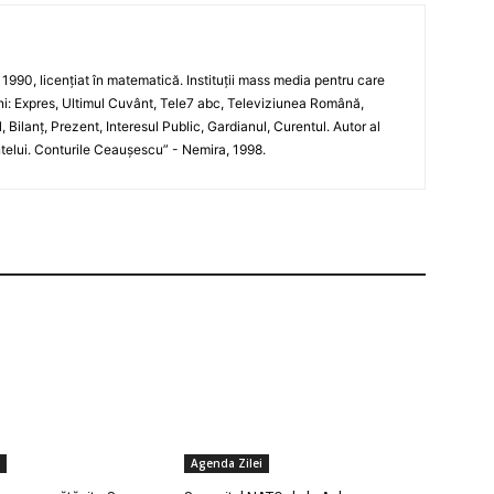
n 1990, licențiat în matematică. Instituții mass media pentru care
ani: Expres, Ultimul Cuvânt, Tele7 abc, Televiziunea Română,
 Bilanț, Prezent, Interesul Public, Gardianul, Curentul. Autor al
telui. Conturile Ceaușescu” - Nemira, 1998.
Agenda Zilei