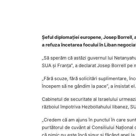
Acțiune
Şeful diplomaţiei europene, Josep Borrell, a
a refuza încetarea focului în Liban negocia
„Să sperăm că astăzi guvernul lui Netanyahu
SUA şi Franţa”, a declarat Josep Borrell pe
„Fără scuze, fără solicitări suplimentare, înc
începem să ne gândim la pace”, a insistat el.
Cabinetul de securitate al Israelului urmează
războiul împotriva Hezbollahului libanez, 
„Credem că am ajuns în punctul în care sun
purtătorul de cuvânt al Consiliului Naţional 
că nimic nu este încă sigur şi făcând apel la