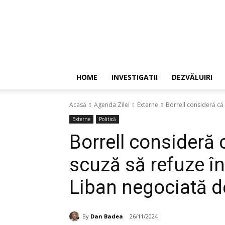
HOME
INVESTIGATII
DEZVĂLUIRI
Acasă
Agenda Zilei
Externe
Borrell consideră că 
Externe
Politică
Borrell consideră c
scuză să refuze în
Liban negociată d
By
Dan Badea
26/11/2024