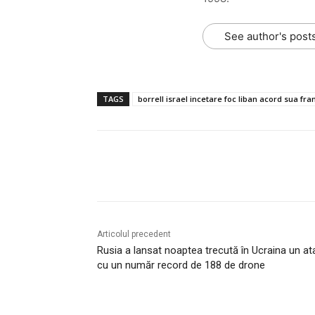
See author's post
TAGS
borrell israel incetare foc liban acord sua fr
Acțiune
Articolul precedent
Rusia a lansat noaptea trecută în Ucraina un at
cu un număr record de 188 de drone