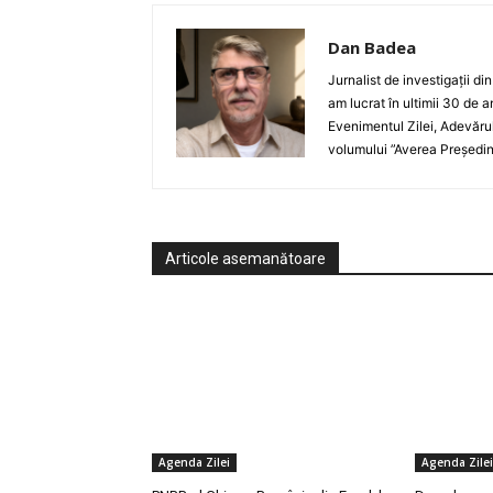
Dan Badea
Jurnalist de investigații di
am lucrat în ultimii 30 de 
Evenimentul Zilei, Adevărul,
volumului ”Averea Președin
Articole asemanătoare
Agenda Zilei
Agenda Zilei