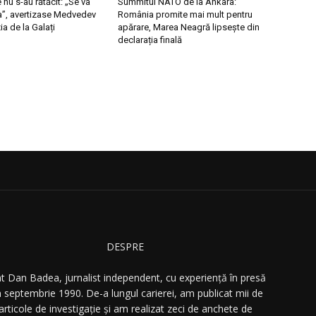
 nu s-au rătăcit: „Se va
Summitul NATO de la Ankara:
a”, avertizase Medvedev
România promite mai mult pentru
a de la Galați
apărare, Marea Neagră lipsește din
declarația finală
DESPRE
t Dan Badea, jurnalist independent, cu experiență în presă
n septembrie 1990. De-a lungul carierei, am publicat mii de
articole de investigație și am realizat zeci de anchete de