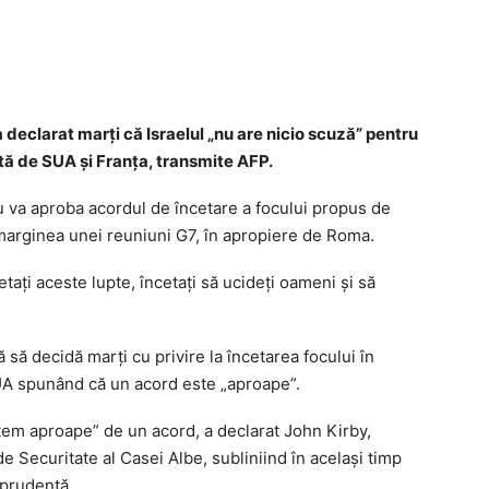
 declarat marţi că Israelul „nu are nicio scuză” pentru
tă de SUA şi Franţa, transmite AFP.
 va aproba acordul de încetare a focului propus de
 marginea unei reuniuni G7, în apropiere de Roma.
etaţi aceste lupte, încetaţi să ucideţi oameni şi să
 să decidă marţi cu privire la încetarea focului în
SUA spunând că un acord este „aproape”.
tem aproape” de un acord, a declarat John Kirby,
de Securitate al Casei Albe, subliniind în acelaşi timp
 prudenţă.