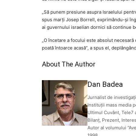
„Să punem presiune asupra Israelului pentru
spus marţi Josep Borrell, exprimându-şi îngri
ai guvernului israelian dornici să continue
„O încetare a focului este absolut necesară
poată întoarce acasă”, a spus el, deplângând 
About The Author
Dan Badea
Jurnalist de investigați
Instituții mass media p
Ultimul Cuvânt, Tele7 
Bilanț, Prezent, Intere
Autor al volumului ”Av
1998.