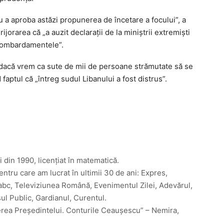
 a aproba astăzi propunerea de încetare a focului”, a
jorarea că „a auzit declaraţii de la miniştrii extremişti
 bombardamentele”.
 dacă vrem ca sute de mii de persoane strămutate să se
faptul că „întreg sudul Libanului a fost distrus”.
i din 1990, licențiat în matematică.
entru care am lucrat în ultimii 30 de ani: Expres,
abc, Televiziunea Română, Evenimentul Zilei, Adevărul,
sul Public, Gardianul, Curentul.
erea Președintelui. Conturile Ceaușescu” – Nemira,