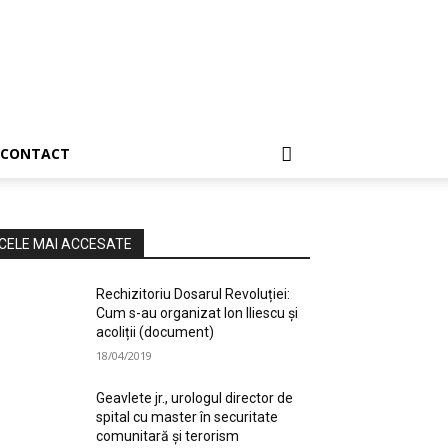
CONTACT
CELE MAI ACCESATE
Rechizitoriu Dosarul Revoluției:
Cum s-au organizat Ion Iliescu și
acoliții (document)
18/04/2019
Geavlete jr., urologul director de
spital cu master în securitate
comunitară și terorism