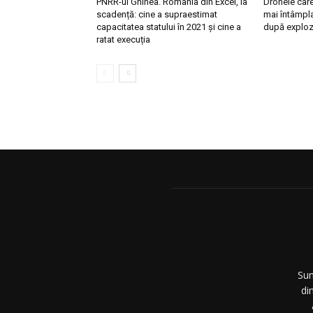
PNRR-ul Ghinea. România din Excel, la
Dronele care
scadență: cine a supraestimat
mai întâmpl
capacitatea statului în 2021 și cine a
după explozi
ratat execuția
Sun
di