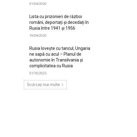
01/04/2020
Lista cu prizonieri de război
români, deportați și decedați în
Rusia între 1941 și 1956
19/04/2020
Rusia lovește cu tancul, Ungaria
ne sapă cu acul – Planul de
autonomie în Transilvania și
complicitatea cu Rusia
01/10/2025
Încărcați mai multe