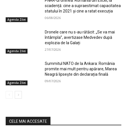
PNRR-ul Ghinea. România din Excel, la
scadență: cine a supraestimat capacitatea
statului în 2021 și cine a ratat execuția
06/08/2026
Agenda Zilei
Dronele care nu s-au rătăcit: „Se va mai
întâmpla”, avertizase Medvedev după
explozia de la Galați
27/07/2026
Agenda Zilei
Summitul NATO de la Ankara: România
promite mai mult pentru apărare, Marea
Neagră lipsește din declarația finală
09/07/2026
Agenda Zilei
CELE MAI ACCESATE