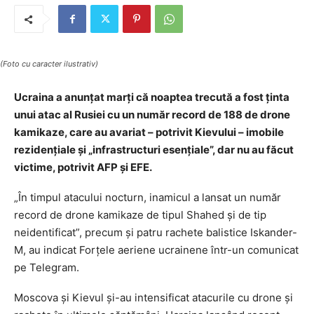
(Foto cu caracter ilustrativ)
Ucraina a anunţat marţi că noaptea trecută a fost ţinta
unui atac al Rusiei cu un număr record de 188 de drone
kamikaze, care au avariat – potrivit Kievului – imobile
rezidenţiale şi „infrastructuri esenţiale”, dar nu au făcut
victime, potrivit AFP şi EFE.
„În timpul atacului nocturn, inamicul a lansat un număr
record de drone kamikaze de tipul Shahed şi de tip
neidentificat”, precum şi patru rachete balistice Iskander-
M, au indicat Forţele aeriene ucrainene într-un comunicat
pe Telegram.
Moscova şi Kievul şi-au intensificat atacurile cu drone şi