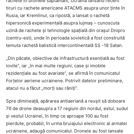
rachete în ultimele săptămâni, Ucraina lansând recent
tiruri cu rachete americane ATACMS asupra unor ţinte în
Rusia, iar Kremlinul, ca ripostă, a lansat o rachetă
hipersonică experimentală asupra Iujmaş – cunoscuta
uzină de rachete şi tehnologie spaţială din oraşul Dnipro
(centru-est), unde în perioada sovietică a fost construită
temuta rachetă balistică intercontinentală SS -18 Satan.
„Din păcate, obiective de infrastructură esenţială au fost
lovite”, iar „în mai multe regiuni, case şi imobile
rezidenţiale au fost avariate”, se afirmă în comunicatul
Forţelor aeriene ucrainene. Potrivit datelor preliminare,
atacul nu a făcut „morţi sau răniţi”.
Spre dimineaţă, apărarea antiaeriană a reuşit să doboare
76 de drone deasupra a 17 regiuni din nordul, estul, sudul
şi vestul Ucrainei, în timp ce aproape 100 au fost
pierdute, probabil, în urma bruiajului electronic al armatei
ucrainene, adaugă comunicatul. Dronele au fost lansate