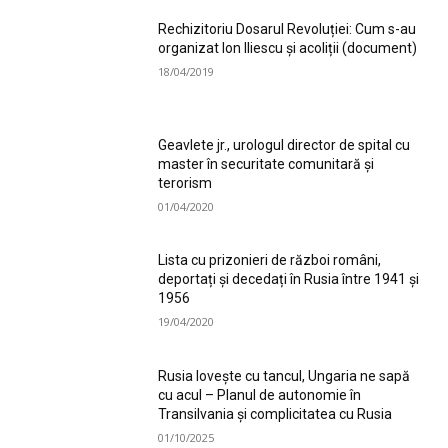
Rechizitoriu Dosarul Revoluției: Cum s-au
organizat Ion Iliescu și acoliții (document)
18/04/2019
Geavlete jr., urologul director de spital cu
master în securitate comunitară și
terorism
01/04/2020
Lista cu prizonieri de război români,
deportați și decedați în Rusia între 1941 și
1956
19/04/2020
Rusia lovește cu tancul, Ungaria ne sapă
cu acul – Planul de autonomie în
Transilvania și complicitatea cu Rusia
01/10/2025