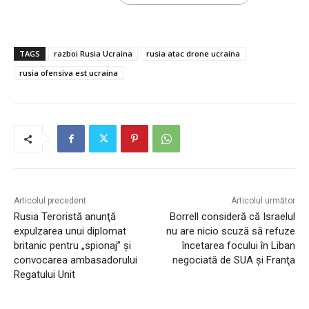
TAGS
razboi Rusia Ucraina
rusia atac drone ucraina
rusia ofensiva est ucraina
Articolul precedent
Articolul următor
Rusia Teroristă anunţă
Borrell consideră că Israelul
expulzarea unui diplomat
nu are nicio scuză să refuze
britanic pentru „spionaj” şi
încetarea focului în Liban
convocarea ambasadorului
negociată de SUA şi Franţa
Regatului Unit