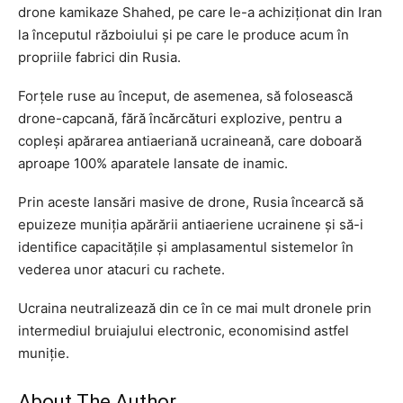
drone kamikaze Shahed, pe care le-a achiziţionat din Iran
la începutul războiului şi pe care le produce acum în
propriile fabrici din Rusia.
Forţele ruse au început, de asemenea, să folosească
drone-capcană, fără încărcături explozive, pentru a
copleşi apărarea antiaeriană ucraineană, care doboară
aproape 100% aparatele lansate de inamic.
Prin aceste lansări masive de drone, Rusia încearcă să
epuizeze muniţia apărării antiaeriene ucrainene şi să-i
identifice capacităţile şi amplasamentul sistemelor în
vederea unor atacuri cu rachete.
Ucraina neutralizează din ce în ce mai mult dronele prin
intermediul bruiajului electronic, economisind astfel
muniţie.
About The Author