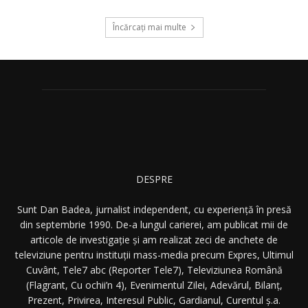
Încărcați mai multe
DESPRE
Sunt Dan Badea, jurnalist independent, cu experiență în presă
din septembrie 1990. De-a lungul carierei, am publicat mii de
articole de investigație și am realizat zeci de anchete de
televiziune pentru instituții mass-media precum Expres, Ultimul
Cuvânt, Tele7 abc (Reporter Tele7), Televiziunea Română
(Flagrant, Cu ochii’n 4), Evenimentul Zilei, Adevărul, Bilanț,
Prezent, Privirea, Interesul Public, Gardianul, Curentul ș.a.