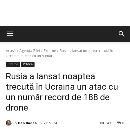
Acasă
Agenda Zilei
Externe
Rusia a lansat noaptea trecută în
Ucraina un atac cu un număr...
Externe
Politică
Rusia a lansat noaptea
trecută în Ucraina un atac cu
un număr record de 188 de
drone
By
Dan Badea
26/11/2024
549
0