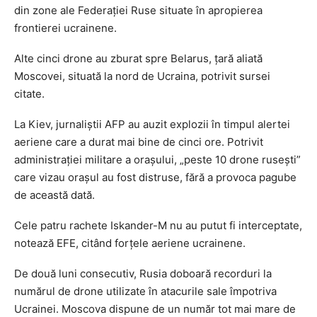
din zone ale Federaţiei Ruse situate în apropierea
frontierei ucrainene.
Alte cinci drone au zburat spre Belarus, ţară aliată
Moscovei, situată la nord de Ucraina, potrivit sursei
citate.
La Kiev, jurnaliştii AFP au auzit explozii în timpul alertei
aeriene care a durat mai bine de cinci ore. Potrivit
administraţiei militare a oraşului, „peste 10 drone ruseşti”
care vizau oraşul au fost distruse, fără a provoca pagube
de această dată.
Cele patru rachete Iskander-M nu au putut fi interceptate,
notează EFE, citând forţele aeriene ucrainene.
De două luni consecutiv, Rusia doboară recorduri la
numărul de drone utilizate în atacurile sale împotriva
Ucrainei. Moscova dispune de un număr tot mai mare de