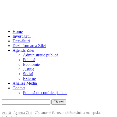
Home
Investigatii
Dezvăluiri
Dezinformarea Zilei
Agenda Zilei
Administrație publică
Politică
Economie
Justiție
Social
Externe
Analize Media
Contact
Politică de confidențialitate
Acasă
Agenda Zilei
Cîțu anunță Eurostat că România a manipulat