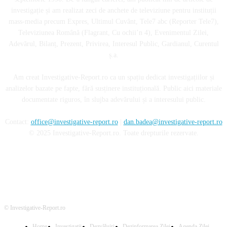
investigație și am realizat zeci de anchete de televiziune pentru instituții
mass-media precum Expres, Ultimul Cuvânt, Tele7 abc (Reporter Tele7),
Televiziunea Română (Flagrant, Cu ochii’n 4), Evenimentul Zilei,
Adevărul, Bilanț, Prezent, Privirea, Interesul Public, Gardianul, Curentul
ș.a.
Am creat Investigative-Report.ro ca un spațiu dedicat investigațiilor și
analizelor bazate pe fapte, fără susținere instituțională. Public aici materiale
documentate riguros, în slujba adevărului și a interesului public.
Contact:
office@investigative-report.ro
|
dan.badea@investigative-report.ro
© 2025 Investigative-Report.ro. Toate drepturile rezervate.
© Investigative-Report.ro
Home
Investigatii
Dezvăluiri
Dezinformarea Zilei
Agenda Zilei