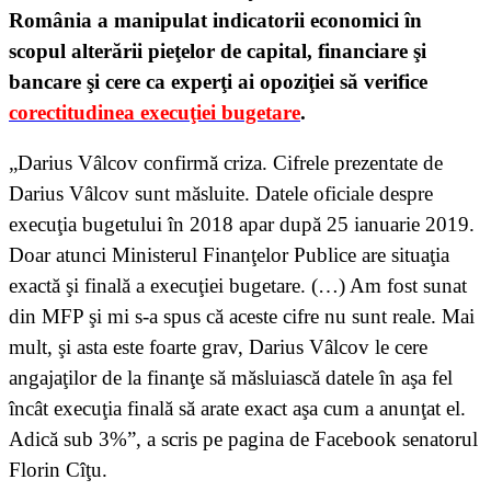
România a manipulat indicatorii economici în
scopul alterării pieţelor de capital, financiare şi
bancare şi cere ca experţi ai opoziţiei să verifice
corectitudinea execuţiei bugetare
.
„Darius Vâlcov confirmă criza. Cifrele prezentate de
Darius Vâlcov sunt măsluite. Datele oficiale despre
execuţia bugetului în 2018 apar după 25 ianuarie 2019.
Doar atunci Ministerul Finanţelor Publice are situaţia
exactă şi finală a execuţiei bugetare. (…) Am fost sunat
din MFP şi mi s-a spus că aceste cifre nu sunt reale. Mai
mult, şi asta este foarte grav, Darius Vâlcov le cere
angajaţilor de la finanţe să măsluiască datele în aşa fel
încât execuţia finală să arate exact aşa cum a anunţat el.
Adică sub 3%”, a scris pe pagina de Facebook senatorul
Florin Cîţu.