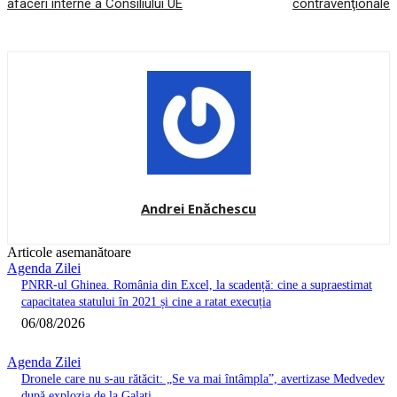
afaceri interne a Consiliului UE
contravenţionale
Andrei Enăchescu
Articole asemanătoare
Agenda Zilei
PNRR-ul Ghinea. România din Excel, la scadență: cine a supraestimat
capacitatea statului în 2021 și cine a ratat execuția
06/08/2026
Agenda Zilei
Dronele care nu s-au rătăcit: „Se va mai întâmpla”, avertizase Medvedev
după explozia de la Galați