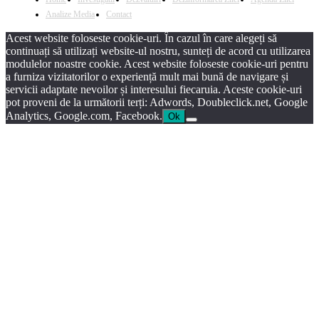
Analize Media
Contact
Acest website foloseste cookie-uri. În cazul în care alegeți să
continuați să utilizați website-ul nostru, sunteți de acord cu utilizarea
modulelor noastre cookie. Acest website foloseste cookie-uri pentru
a furniza vizitatorilor o experiență mult mai bună de navigare și
servicii adaptate nevoilor și interesului fiecaruia. Aceste cookie-uri
pot proveni de la următorii terți: Adwords, Doubleclick.net, Google
Analytics, Google.com, Facebook.
Ok