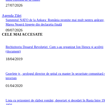
27/07/2026
Agenda Zilei
Summitul NATO de la Ankara: România promite mai mult pentru apărare,
Marea Neagră lipsește din declarația finală
09/07/2026
CELE MAI ACCESATE
Rechizitoriu Dosarul Revoluției: Cum s-au organizat Ion Iliescu și acoliții
(document)
18/04/2019
Geavlete jr., urologul director de spital cu master în securitate comunitară 
terorism
01/04/2020
Lista cu prizonieri de război români, deportați și decedați în Rusia între 19
1956