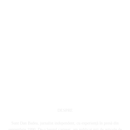
DESPRE
Sunt Dan Badea, jurnalist independent, cu experiență în presă din
septembrie 1990. De-a lungul carierei, am publicat mii de articole de