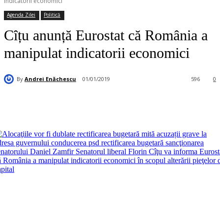
indicatorii economici
Agenda Zilei
Politică
Cîțu anunță Eurostat că România a
manipulat indicatorii economici
By
Andrei Enăchescu
01/01/2019
596
0