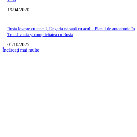
19/04/2020
Rusia lovește cu tancul, Ungaria ne sapă cu acul – Planul de autonomie în
Transilvania și complicitatea cu Rusia
01/10/2025
Încărcați mai multe