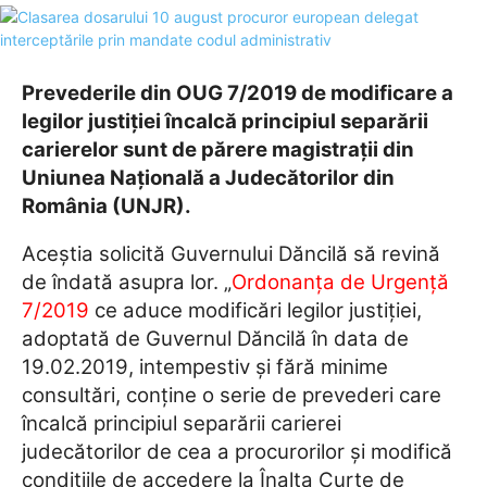
Prevederile din OUG 7/2019 de modificare a
legilor justiţiei încalcă principiul separării
carierelor sunt de părere magistrații din
Uniunea Naţională a Judecătorilor din
România (UNJR).
Aceștia solicită Guvernului Dăncilă să revină
de îndată asupra lor. „
Ordonanţa de Urgenţă
7/2019
ce aduce modificări legilor justiţiei,
adoptată de Guvernul Dăncilă în data de
19.02.2019, intempestiv şi fără minime
consultări, conţine o serie de prevederi care
încalcă principiul separării carierei
judecătorilor de cea a procurorilor şi modifică
condiţiile de accedere la Înalta Curte de