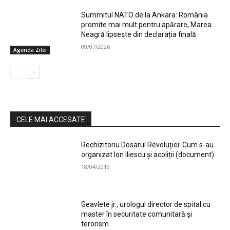
Summitul NATO de la Ankara: România
promite mai mult pentru apărare, Marea
Neagră lipsește din declarația finală
09/07/2026
Agenda Zilei
CELE MAI ACCESATE
Rechizitoriu Dosarul Revoluției: Cum s-au
organizat Ion Iliescu și acoliții (document)
18/04/2019
Geavlete jr., urologul director de spital cu
master în securitate comunitară și
terorism