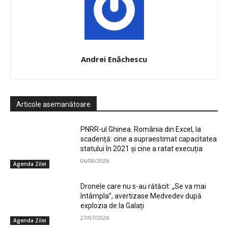
Andrei Enăchescu
Articole asemanătoare
PNRR-ul Ghinea. România din Excel, la
scadență: cine a supraestimat capacitatea
statului în 2021 și cine a ratat execuția
06/08/2026
Agenda Zilei
Dronele care nu s-au rătăcit: „Se va mai
întâmpla”, avertizase Medvedev după
explozia de la Galați
27/07/2026
Agenda Zilei