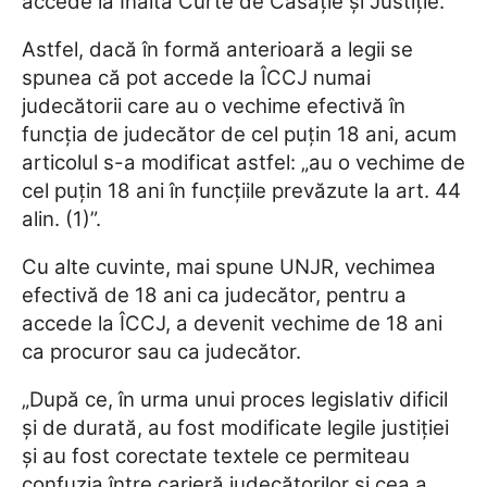
accede la Înalta Curte de Casaţie şi Justiţie.
Astfel, dacă în formă anterioară a legii se
spunea că pot accede la ÎCCJ numai
judecătorii care au o vechime efectivă în
funcţia de judecător de cel puţin 18 ani, acum
articolul s-a modificat astfel: „au o vechime de
cel puţin 18 ani în funcţiile prevăzute la art. 44
alin. (1)”.
Cu alte cuvinte, mai spune UNJR, vechimea
efectivă de 18 ani ca judecător, pentru a
accede la ÎCCJ, a devenit vechime de 18 ani
ca procuror sau ca judecător.
„După ce, în urma unui proces legislativ dificil
şi de durată, au fost modificate legile justiţiei
şi au fost corectate textele ce permiteau
confuzia între carieră judecătorilor şi cea a