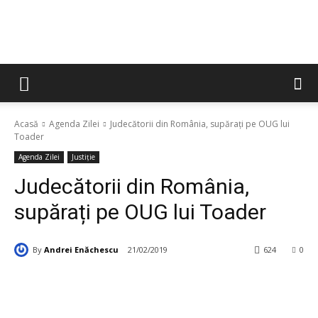
Acasă
Agenda Zilei
Judecătorii din România, supărați pe OUG lui
Toader
Agenda Zilei
Justiție
Judecătorii din România,
supărați pe OUG lui Toader
By
Andrei Enăchescu
21/02/2019
624
0