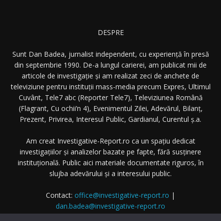
DESPRE
Sunt Dan Badea, jurnalist independent, cu experiență în presă
din septembrie 1990. De-a lungul carierei, am publicat mii de
articole de investigație și am realizat zeci de anchete de
televiziune pentru instituții mass-media precum Expres, Ultimul
Cuvânt, Tele7 abc (Reporter Tele7), Televiziunea Română
(Flagrant, Cu ochii’n 4), Evenimentul Zilei, Adevărul, Bilanț,
Prezent, Privirea, Interesul Public, Gardianul, Curentul ș.a.
Am creat Investigative-Report.ro ca un spațiu dedicat
investigațiilor și analizelor bazate pe fapte, fără susținere
instituțională. Public aici materiale documentate riguros, în
slujba adevărului și a interesului public.
Contact:
office@investigative-report.ro
|
dan.badea@investigative-report.ro
© 2025 Investigative-Report.ro. Toate drepturile rezervate.