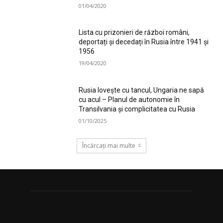
01/04/2020
Lista cu prizonieri de război români,
deportați și decedați în Rusia între 1941 și
1956
19/04/2020
Rusia lovește cu tancul, Ungaria ne sapă
cu acul – Planul de autonomie în
Transilvania și complicitatea cu Rusia
01/10/2025
Încărcați mai multe