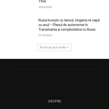
1956
19/04/2020
Rusia lovește cu tancul, Ungaria ne sapă
cu acul – Planul de autonomie în
Transilvania și complicitatea cu Rusia
01/10/2025
Încărcați mai multe
DESPRE