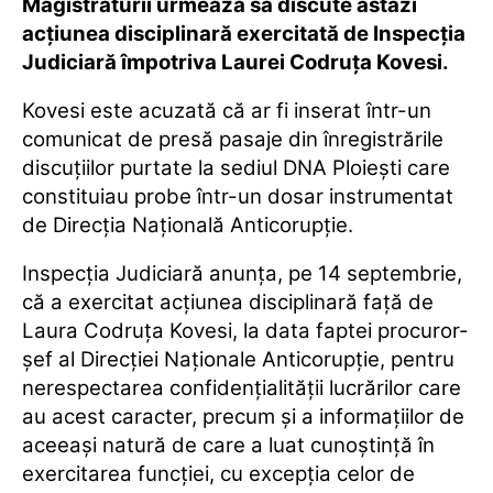
Magistraturii urmează să discute astăzi
acţiunea disciplinară exercitată de Inspecţia
Judiciară împotriva Laurei Codruţa Kovesi.
Kovesi este acuzată că ar fi inserat într-un
comunicat de presă pasaje din înregistrările
discuţiilor purtate la sediul DNA Ploieşti care
constituiau probe într-un dosar instrumentat
de Direcţia Naţională Anticorupţie.
Inspecţia Judiciară anunţa, pe 14 septembrie,
că a exercitat acţiunea disciplinară faţă de
Laura Codruţa Kovesi, la data faptei procuror-
şef al Direcţiei Naţionale Anticorupţie, pentru
nerespectarea confidenţialităţii lucrărilor care
au acest caracter, precum şi a informaţiilor de
aceeaşi natură de care a luat cunoştinţă în
exercitarea funcţiei, cu excepţia celor de