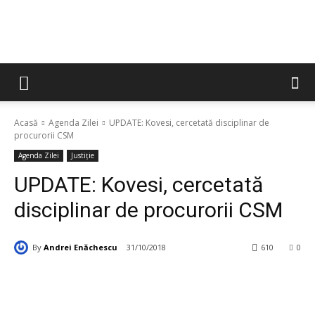
Acasă
Agenda Zilei
UPDATE: Kovesi, cercetată disciplinar de
procurorii CSM
Agenda Zilei
Justiție
UPDATE: Kovesi, cercetată
disciplinar de procurorii CSM
By
Andrei Enăchescu
31/10/2018
610
0