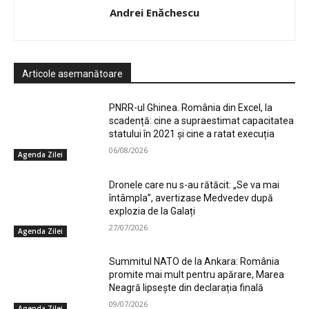
Andrei Enăchescu
Articole asemanătoare
PNRR-ul Ghinea. România din Excel, la
scadență: cine a supraestimat capacitatea
statului în 2021 și cine a ratat execuția
06/08/2026
Agenda Zilei
Dronele care nu s-au rătăcit: „Se va mai
întâmpla”, avertizase Medvedev după
explozia de la Galați
27/07/2026
Agenda Zilei
Summitul NATO de la Ankara: România
promite mai mult pentru apărare, Marea
Neagră lipsește din declarația finală
09/07/2026
Agenda Zilei