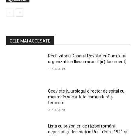
CELE MAI ACCESATE
Rechizitoriu Dosarul Revoluției: Cum s-au
organizat Ion Iliescu și acoliții (document)
18/04/2019
Geavlete jr., urologul director de spital cu
master în securitate comunitară și
terorism
01/04/2020
Lista cu prizonieri de război români,
deportați și decedați în Rusia între 1941 și