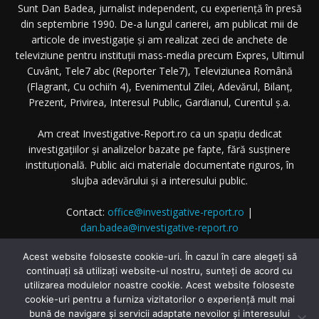
Sunt Dan Badea, jurnalist independent, cu experiență în presă
din septembrie 1990. De-a lungul carierei, am publicat mii de
articole de investigație și am realizat zeci de anchete de
televiziune pentru instituții mass-media precum Expres, Ultimul
Cuvânt, Tele7 abc (Reporter Tele7), Televiziunea Română
(Flagrant, Cu ochii’n 4), Evenimentul Zilei, Adevărul, Bilanț,
Prezent, Privirea, Interesul Public, Gardianul, Curentul ș.a.
Am creat Investigative-Report.ro ca un spațiu dedicat
investigațiilor și analizelor bazate pe fapte, fără susținere
instituțională. Public aici materiale documentate riguros, în
slujba adevărului și a interesului public.
Contact:
office@investigative-report.ro
|
dan.badea@investigative-report.ro
© 2025 Investigative-Report.ro. Toate drepturile rezervate.
Acest website foloseste cookie-uri. În cazul în care alegeți să
continuați să utilizați website-ul nostru, sunteți de acord cu
utilizarea modulelor noastre cookie. Acest website foloseste
cookie-uri pentru a furniza vizitatorilor o experiență mult mai
bună de navigare și servicii adaptate nevoilor și interesului