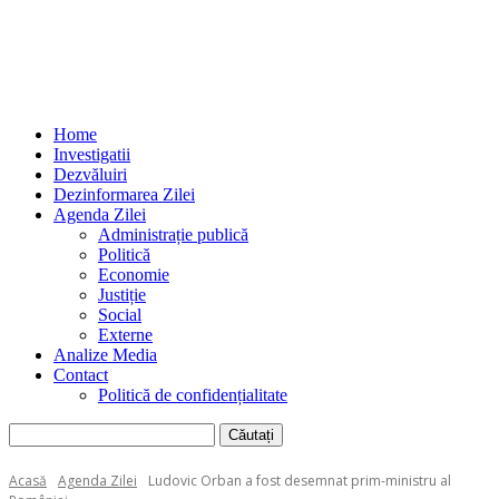
Home
Investigatii
Dezvăluiri
Dezinformarea Zilei
Agenda Zilei
Administrație publică
Politică
Economie
Justiție
Social
Externe
Analize Media
Contact
Politică de confidențialitate
Acasă
Agenda Zilei
Ludovic Orban a fost desemnat prim-ministru al