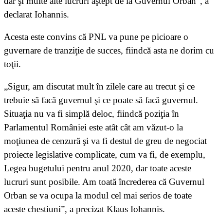
dar şi multe alte lucruri aştept de la Guvernul Orban”, a
declarat Iohannis.
Acesta este convins că PNL va pune pe picioare o
guvernare de tranziţie de succes, fiindcă asta ne dorim cu
toţii.
„Sigur, am discutat mult în zilele care au trecut şi ce
trebuie să facă guvernul şi ce poate să facă guvernul.
Situaţia nu va fi simplă deloc, fiindcă poziţia în
Parlamentul României este atât cât am văzut-o la
moţiunea de cenzură şi va fi destul de greu de negociat
proiecte legislative complicate, cum va fi, de exemplu,
Legea bugetului pentru anul 2020, dar toate aceste
lucruri sunt posibile. Am toată încrederea că Guvernul
Orban se va ocupa la modul cel mai serios de toate
aceste chestiuni”, a precizat Klaus Iohannis.