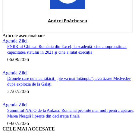
Andrei Enăchescu
Articole asemanătoare
Agenda Zilei
PNRR-ul Ghinea. România din Excel, la scadență: cine a supraestimat
capacitatea statului în 2021 și cine a ratat execuția
06/08/2026
Agenda Zilei
Dronele care nu s-au rătăcit: „Se va mai întâmpla”, avertizase Medvedev
după explozia de la Galați
27/07/2026
Agenda Zilei
Summitul NATO de la Ankara: România promite mai mult pentru apărare,
Marea Neagră lipsește din declarația finală
09/07/2026
CELE MAI ACCESATE