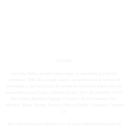
DESPRE
Sunt Dan Badea, jurnalist independent, cu experiență în presă din
septembrie 1990. De-a lungul carierei, am publicat mii de articole de
investigație și am realizat zeci de anchete de televiziune pentru instituții
mass-media precum Expres, Ultimul Cuvânt, Tele7 abc (Reporter Tele7),
Televiziunea Română (Flagrant, Cu ochii’n 4), Evenimentul Zilei,
Adevărul, Bilanț, Prezent, Privirea, Interesul Public, Gardianul, Curentul
ș.a.
Am creat Investigative-Report.ro ca un spațiu dedicat investigațiilor și