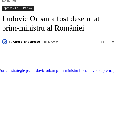
României
Agenda Zilei
Politică
Ludovic Orban a fost desemnat
prim-ministru al României
By
Andrei Enăchescu
15/10/2019
951
0