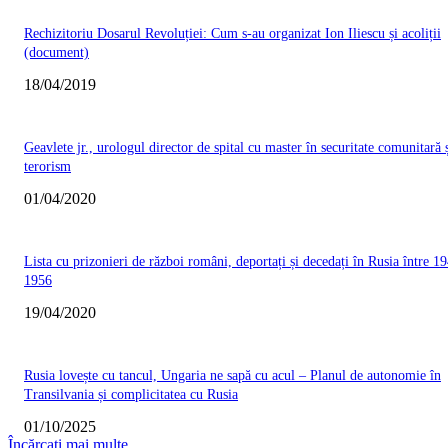
Rechizitoriu Dosarul Revoluției: Cum s-au organizat Ion Iliescu și acoliții
(document)
18/04/2019
Geavlete jr., urologul director de spital cu master în securitate comunitară 
terorism
01/04/2020
Lista cu prizonieri de război români, deportați și decedați în Rusia între 19
1956
19/04/2020
Rusia lovește cu tancul, Ungaria ne sapă cu acul – Planul de autonomie în
Transilvania și complicitatea cu Rusia
01/10/2025
Încărcați mai multe