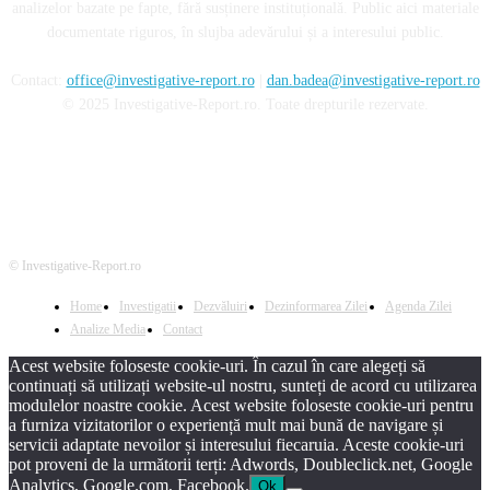
analizelor bazate pe fapte, fără susținere instituțională. Public aici materiale
documentate riguros, în slujba adevărului și a interesului public.
Contact:
office@investigative-report.ro
|
dan.badea@investigative-report.ro
© 2025 Investigative-Report.ro. Toate drepturile rezervate.
© Investigative-Report.ro
Home
Investigatii
Dezvăluiri
Dezinformarea Zilei
Agenda Zilei
Analize Media
Contact
Acest website foloseste cookie-uri. În cazul în care alegeți să
continuați să utilizați website-ul nostru, sunteți de acord cu utilizarea
modulelor noastre cookie. Acest website foloseste cookie-uri pentru
a furniza vizitatorilor o experiență mult mai bună de navigare și
servicii adaptate nevoilor și interesului fiecaruia. Aceste cookie-uri
pot proveni de la următorii terți: Adwords, Doubleclick.net, Google
Analytics, Google.com, Facebook.
Ok