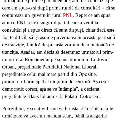
formaţiunile politice parlamentare, am tras concluzia pe
care am spus-o şi după prima rundă de consultări – că se
conturează un guvern în jurul
PNL
. Repet ce am spus
atunci: PNL a fost singurul partid care a venit la
consultări şi a spus direct că sunt dispuşi, chiar dacă este
foarte dificil, să îşi asume guvernarea în această perioadă
de tranziţie, fiindcă despre asta vorbim de o perioadă de
tranziţie. Aşadar, am decis să desemnez următorul prim-
ministru al României în persoana domnului Ludovic
Orban, preşedintele Partidului Naţional Liberal,
preşedintele celui mai mare partid din Opoziţie,
promotorul principal al moţiunii de cenzură. Aşa este
democratic corect, aşa se va întâmpla”, a declarat
preşedintele Klaus Iohannis, la Palatul Cotroceni.
Potrivit lui, Executivul care va fi instalat în săptămânile
următoare va avea un mandat scurt, până la alegerile