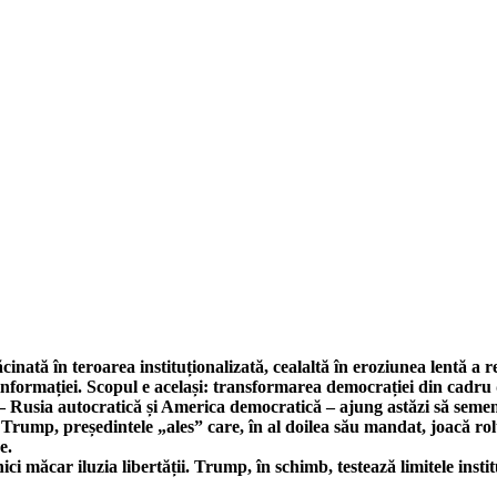
nată în teroarea instituționalizată, cealaltă în eroziunea lentă a re
 informației. Scopul e același: transformarea democrației din cadru 
 – Rusia autocratică și America democratică – ajung astăzi să semen
 Trump, președintele „ales” care, în al doilea său mandat, joacă rolu
e.
ici măcar iluzia libertății. Trump, în schimb, testează limitele inst