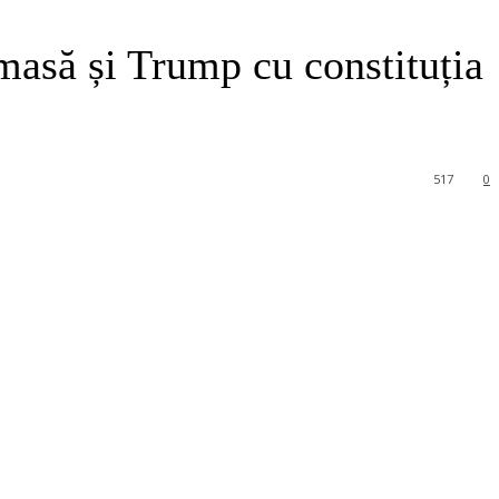
masă și Trump cu constituția
517
0