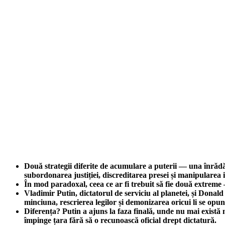
Două strategii diferite de acumulare a puterii — una înrădăci
subordonarea justiției, discreditarea presei și manipularea
În mod paradoxal, ceea ce ar fi trebuit să fie două extreme
Vladimir Putin, dictatorul de serviciu al planetei, și Donald
minciuna, rescrierea legilor și demonizarea oricui li se opun
Diferența? Putin a ajuns la faza finală, unde nu mai există n
împinge țara fără să o recunoască oficial drept dictatură.