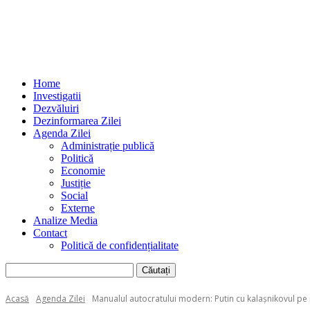
Home
Investigatii
Dezvăluiri
Dezinformarea Zilei
Agenda Zilei
Administrație publică
Politică
Economie
Justiție
Social
Externe
Analize Media
Contact
Politică de confidențialitate
Acasă
Agenda Zilei
Manualul autocratului modern: Putin cu kalașnikovul pe 