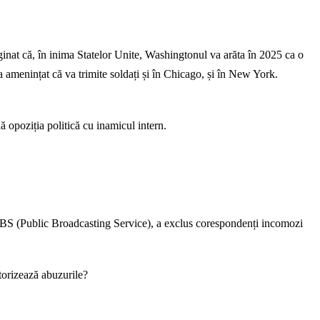
aginat că, în inima Statelor Unite, Washingtonul va arăta în 2025 ca o
 a amenințat că va trimite soldați și în Chicago, și în New York.
ă opoziția politică cu inamicul intern.
i PBS (Public Broadcasting Service), a exclus corespondenți incomozi
itorizează abuzurile?