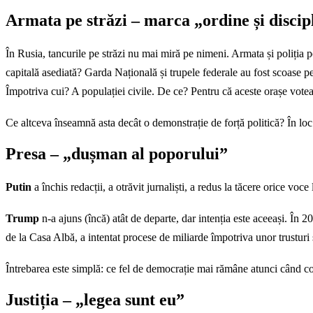
Armata pe străzi – marca „ordine și discip
În Rusia, tancurile pe străzi nu mai miră pe nimeni. Armata și poliția p
capitală asediată? Garda Națională și trupele federale au fost scoase pe 
Împotriva cui? A populației civile. De ce? Pentru că aceste orașe votea
Ce altceva înseamnă asta decât o demonstrație de forță politică? În loc 
Presa – „dușman al poporului”
Putin
a închis redacții, a otrăvit jurnaliști, a redus la tăcere orice voce 
Trump
n-a ajuns (încă) atât de departe, dar intenția este aceeași. Î
de la Casa Albă, a intentat procese de miliarde împotriva unor trusturi
Întrebarea este simplă: ce fel de democrație mai rămâne atunci când cond
Justiția – „legea sunt eu”