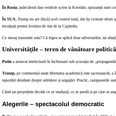
În Rusia
, judecătorii dau verdicte scrise la Kremlin, opozanții sunt c
În SUA
, Trump nu are (încă) acel control total, dar își croiește drum 
inculpați pentru lovitura de stat de la Capitoliu.
Ce mesaj transmite asta? Că legea se aplică doar adversarilor, iar alia
Universitățile – teren de vânătoare politică
Putin
a aruncat intelectuali în închisoare sub acuzația de „propagandă 
Trump,
pe continentul unde libertatea academică este sacrosanctă, a înce
raportări detaliate despre admitere și angajări. Practic, campusurile s
Când un președinte decide ce se studiază, ce se predă și pe cine se a
Alegerile – spectacolul democratic