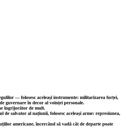
gulilor — folosesc aceleași instrumente: militarizarea forței,
de guvernare în decor al voinței personale.
e îngrijorător de mult.
l de salvator al națiunii, folosesc aceleași arme: represiunea,
ituțiilor americane, încercând să vadă cât de departe poate