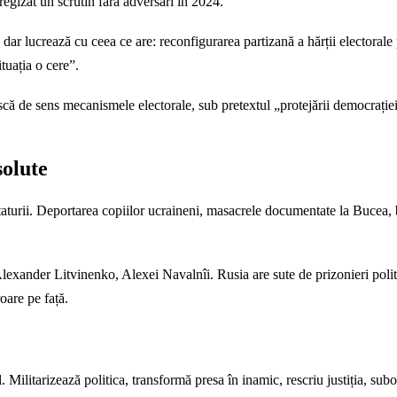
regizat un scrutin fără adversari în 2024.
dar lucrează cu ceea ce are: reconfigurarea partizană a hărții electorale p
tuația o cere”.
că de sens mecanismele electorale, sub pretextul „protejării democrației
solute
ictaturii. Deportarea copiilor ucraineni, masacrele documentate la Bucea
lexander Litvinenko, Alexei Navalnîi. Rusia are sute de prizonieri politic
oare pe față.
ilitarizează politica, transformă presa în inamic, rescriu justiția, subor