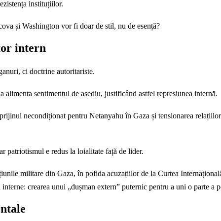
zistența instituțiilor.
cova și Washington vor fi doar de stil, nu de esență?
tor intern
anuri, ci doctrine autoritariste.
alimenta sentimentul de asediu, justificând astfel represiunea internă.
sprijinul necondiționat pentru Netanyahu în Gaza și tensionarea relațiilo
 patriotismul e redus la loialitate față de lider.
nile militare din Gaza, în pofida acuzațiilor de la Curtea Internațională 
i interne: crearea unui „dușman extern” puternic pentru a uni o parte a po
entale