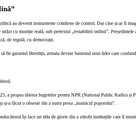
lină”
olitică au devenit instrumente cotidiene de control. Dar cine și-ar fi im
străzi cu muniție reală, sub pretextul „restabilirii ordinii”. Președintele
ză, de regulă, cu democrații.
să fie garantul libertății, armata devine bastonul unui lider care confund
liberă.
n 2025, a propus tăierea bugetelor pentru NPR (National Public Radio) ș
 și și-a făcut o obsesie din a numi presa „inamicul poporului”.
ucătorul își face un titlu de glorie din a zdrobi instituțiile care îi mon