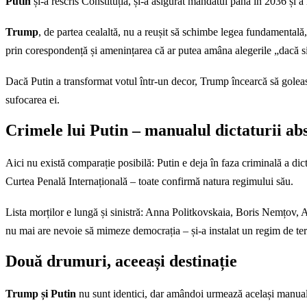
Putin
și-a rescris Constituția, și-a asigurat mandatul până în 2036 și a 
Trump
, de partea cealaltă, nu a reușit să schimbe legea fundamentală, 
prin corespondență și amenințarea că ar putea amâna alegerile „dacă si
Dacă Putin a transformat votul într-un decor, Trump încearcă să goleas
sufocarea ei.
Crimele lui Putin – manualul dictaturii ab
Aici nu există comparație posibilă: Putin e deja în faza criminală a d
Curtea Penală Internațională – toate confirmă natura regimului său.
Lista morților e lungă și sinistră: Anna Politkovskaia, Boris Nemțov, A
nu mai are nevoie să mimeze democrația – și-a instalat un regim de ter
Două drumuri, aceeași destinație
Trump și Putin
nu sunt identici, dar amândoi urmează același manual. M