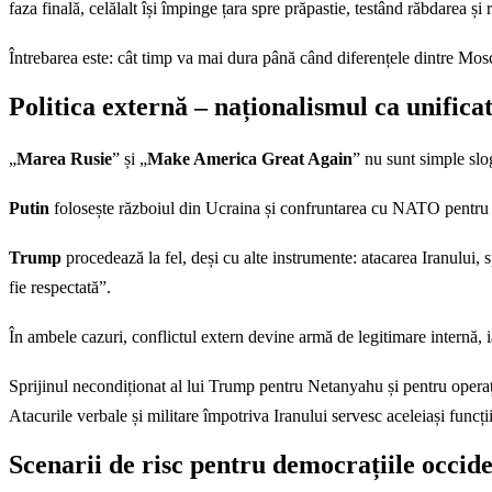
faza finală, celălalt își împinge țara spre prăpastie, testând răbdarea și re
Întrebarea este: cât timp va mai dura până când diferențele dintre Mos
Politica externă – naționalismul ca unifica
„
Marea Rusie
” și „
Make America Great Again
” nu sunt simple slog
Putin
folosește războiul din Ucraina și confruntarea cu NATO pentru a 
Trump
procedează la fel, deși cu alte instrumente: atacarea Iranului, 
fie respectată”.
În ambele cazuri, conflictul extern devine armă de legitimare internă, iar
Sprijinul necondiționat al lui Trump pentru Netanyahu și pentru operațiu
Atacurile verbale și militare împotriva Iranului servesc aceleiași funcți
Scenarii de risc pentru democrațiile occid