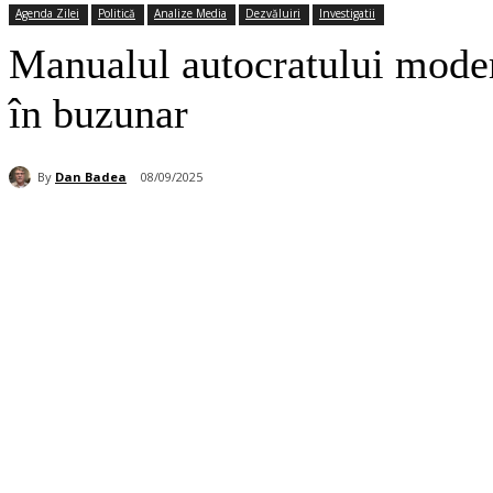
Agenda Zilei
Politică
Analize Media
Dezvăluiri
Investigatii
Manualul autocratului moder
în buzunar
By
Dan Badea
08/09/2025
Acțiune