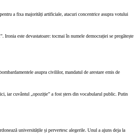
entru a fixa majorități artificiale, atacuri concentrice asupra votului
”. Ironia este devastatoare: tocmai în numele democrației se pregătește
, bombardamentele asupra civililor, mandatul de arestare emis de
i, iar cuvântul „opoziție” a fost șters din vocabularul public. Putin
donează universitățile și pervertesc alegerile. Unul a ajuns deja la