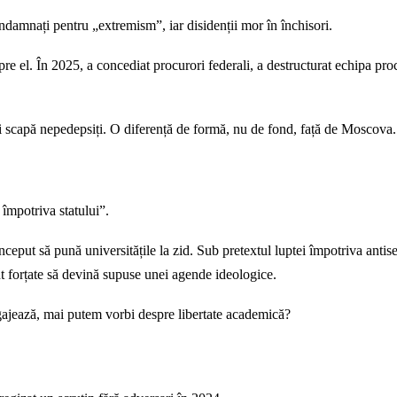
ondamnați pentru „extremism”, iar disidenții mor în închisori.
spre el. În 2025, a concediat procurori federali, a destructurat echipa pr
ții scapă nepedepsiți. O diferență de formă, nu de fond, față de Moscova.
împotriva statului”.
put să pună universitățile la zid. Sub pretextul luptei împotriva antisemit
unt forțate să devină supuse unei agende ideologice.
ngajează, mai putem vorbi despre libertate academică?