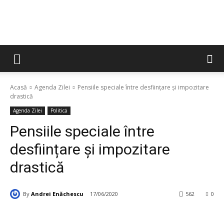
Acasă
Agenda Zilei
Pensiile speciale între desființare și impozitare
drastică
Agenda Zilei
Politică
Pensiile speciale între
desființare și impozitare
drastică
By
Andrei Enăchescu
17/06/2020
562
0