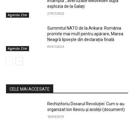
întâmpla”, avertizase Medvedev după
explozia de la Galați
27/07/2026
Agenda Zilei
Summitul NATO de la Ankara: România
promite mai mult pentru apărare, Marea
Neagră lipsește din declarația finală
09/07/2026
Agenda Zilei
CELE MAI ACCESATE
Rechizitoriu Dosarul Revoluției: Cum s-au
organizat Ion Iliescu și acoliții (document)
18/04/2019