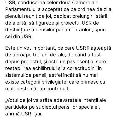
USR, conducerea celor două Camere ale
Parlamentului a acceptat ca pe ordinea de zi a
plenului reunit de joi, dedicat prelungirii stării
de alertă, să figureze şi proiectul USR de
desfiinţare a pensiilor parlamentarilor”, spun
cei din
USR
.
Este un vot important, pe care USR îl aşteaptă
de aproape trei ani de zile, de când a fost
depus proiectul, şi este un pas esenţial spre
restabilirea echilibrului şi a corectitudinii în
sistemul de pensii, astfel încât să nu mai
existe categorii privilegiate, care primesc cu
mult peste cât au contribuit.
„Votul de joi va arăta adevăratele intenţii ale
partidelor pe subiectul pensiilor speciale”,
afirmă USR-iștii.