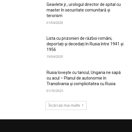
Geavlete jr., urologul director de spital cu
master în securitate comunitară și
terorism
01/04/2020
Lista cu prizonieri de război români,
deportați și decedați în Rusia între 1941 și
1956
19/04/2020
Rusia lovește cu tancul, Ungaria ne sapă
cu acul – Planul de autonomie în
Transilvania și complicitatea cu Rusia
01/10/2025
Încărcați mai multe