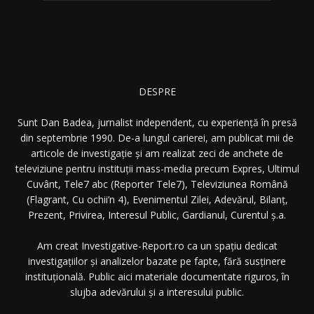
DESPRE
Sunt Dan Badea, jurnalist independent, cu experiență în presă
din septembrie 1990. De-a lungul carierei, am publicat mii de
articole de investigație și am realizat zeci de anchete de
televiziune pentru instituții mass-media precum Expres, Ultimul
Cuvânt, Tele7 abc (Reporter Tele7), Televiziunea Română
(Flagrant, Cu ochii’n 4), Evenimentul Zilei, Adevărul, Bilanț,
Prezent, Privirea, Interesul Public, Gardianul, Curentul ș.a.
Am creat Investigative-Report.ro ca un spațiu dedicat
investigațiilor și analizelor bazate pe fapte, fără susținere
instituțională. Public aici materiale documentate riguros, în
slujba adevărului și a interesului public.