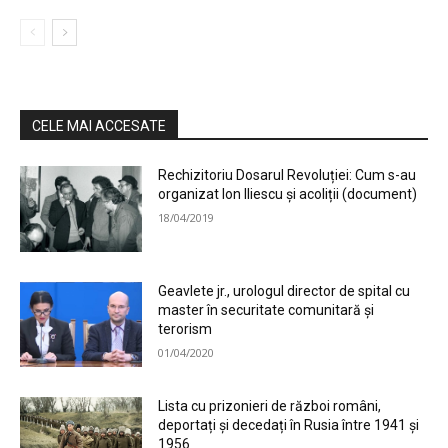
CELE MAI ACCESATE
Rechizitoriu Dosarul Revoluției: Cum s-au
organizat Ion Iliescu și acoliții (document)
18/04/2019
Geavlete jr., urologul director de spital cu
master în securitate comunitară și
terorism
01/04/2020
Lista cu prizonieri de război români,
deportați și decedați în Rusia între 1941 și
1956