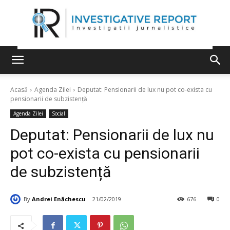
Acasă
Agenda Zilei
Deputat: Pensionarii de lux nu pot co-exista cu
pensionarii de subzistență
Agenda Zilei
Social
Deputat: Pensionarii de lux nu
pot co-exista cu pensionarii
de subzistență
By
Andrei Enăchescu
21/02/2019
676
0