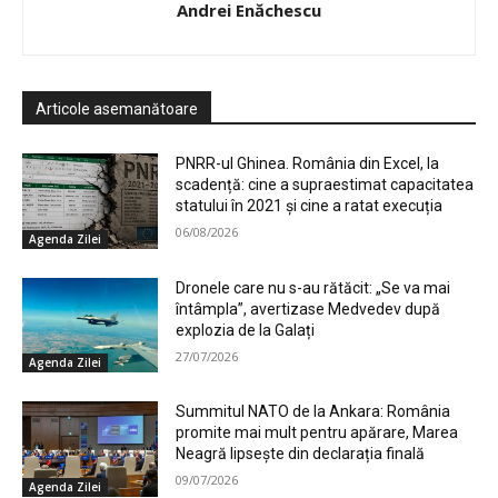
Andrei Enăchescu
Articole asemanătoare
PNRR-ul Ghinea. România din Excel, la
scadență: cine a supraestimat capacitatea
statului în 2021 și cine a ratat execuția
06/08/2026
Agenda Zilei
Dronele care nu s-au rătăcit: „Se va mai
întâmpla”, avertizase Medvedev după
explozia de la Galați
27/07/2026
Agenda Zilei
Summitul NATO de la Ankara: România
promite mai mult pentru apărare, Marea
Neagră lipsește din declarația finală
09/07/2026
Agenda Zilei