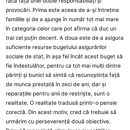
facă faţă unei duble responsabiliăţi şi
provocări. Prima este aceea de a-şi întreţine
familiile şi de a ajunge în număr tot mai mare
în categoria celor care pot afirma că duc un
trai cel puţin decent. A doua este de a asigura
suficiente resurse bugetului asigurărilor
sociale de stat, în aşa fel încât acest buget să
fie îndestulător, pentru ca tot mai mulţi dintre
părinţi şi bunici să simtă că recunoştinţa faţă
de munca prestată în zeci de ani, dar şi
reparaţiile pentru anii de restrişte, sunt o
realitate. O realitate tradusă printr-o pensie
corectă. Din acest motiv, cred că trebuie să
urmărim cu perseverenţă două obiective.