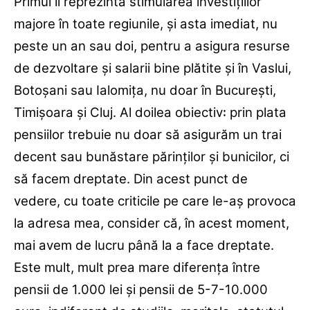
Primul îl reprezintă stimularea investiţiilor
majore în toate regiunile, şi asta imediat, nu
peste un an sau doi, pentru a asigura resurse
de dezvoltare şi salarii bine plătite şi în Vaslui,
Botoşani sau Ialomiţa, nu doar în Bucureşti,
Timişoara şi Cluj. Al doilea obiectiv꞉ prin plata
pensiilor trebuie nu doar să asigurăm un trai
decent sau bunăstare părinţilor şi bunicilor, ci
să facem dreptate. Din acest punct de
vedere, cu toate criticile pe care le-aş provoca
la adresa mea, consider că, în acest moment,
mai avem de lucru până la a face dreptate.
Este mult, mult prea mare diferenţa între
pensii de 1.000 lei şi pensii de 5-7-10.000