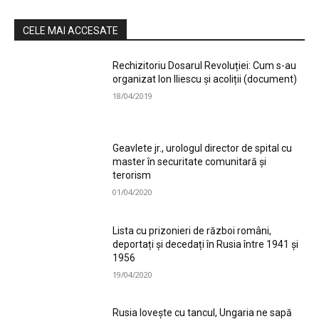
CELE MAI ACCESATE
Rechizitoriu Dosarul Revoluției: Cum s-au
organizat Ion Iliescu și acoliții (document)
18/04/2019
Geavlete jr., urologul director de spital cu
master în securitate comunitară și
terorism
01/04/2020
Lista cu prizonieri de război români,
deportați și decedați în Rusia între 1941 și
1956
19/04/2020
Rusia lovește cu tancul, Ungaria ne sapă