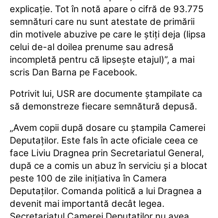
explicaţie. Tot în notă apare o cifră de 93.775
semnături care nu sunt atestate de primării
din motivele abuzive pe care le ştiţi deja (lipsa
celui de-al doilea prenume sau adresă
incompletă pentru că lipseşte etajul)”, a mai
scris Dan Barna pe Facebook.
Potrivit lui, USR are documente ştampilate ca
să demonstreze fiecare semnătură depusă.
„Avem copii după dosare cu ştampila Camerei
Deputaţilor. Este fals în acte oficiale ceea ce
face Liviu Dragnea prin Secretariatul General,
după ce a comis un abuz în serviciu şi a blocat
peste 100 de zile iniţiativa în Camera
Deputaţilor. Comanda politică a lui Dragnea a
devenit mai importantă decât legea.
Secretariatul Camerei Deputaţilor nu avea