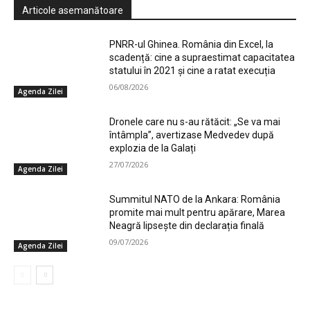
Articole asemanătoare
PNRR-ul Ghinea. România din Excel, la
scadență: cine a supraestimat capacitatea
statului în 2021 și cine a ratat execuția
06/08/2026
Agenda Zilei
Dronele care nu s-au rătăcit: „Se va mai
întâmpla”, avertizase Medvedev după
explozia de la Galați
27/07/2026
Agenda Zilei
Summitul NATO de la Ankara: România
promite mai mult pentru apărare, Marea
Neagră lipsește din declarația finală
09/07/2026
Agenda Zilei