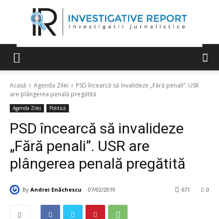
Acasă
Agenda Zilei
PSD încearcă să invalideze „Fără penali”. USR
are plângerea penală pregătită
Agenda Zilei
Politică
PSD încearcă să invalideze
„Fără penali”. USR are
plângerea penală pregătită
By
Andrei Enăchescu
07/02/2019
671
0