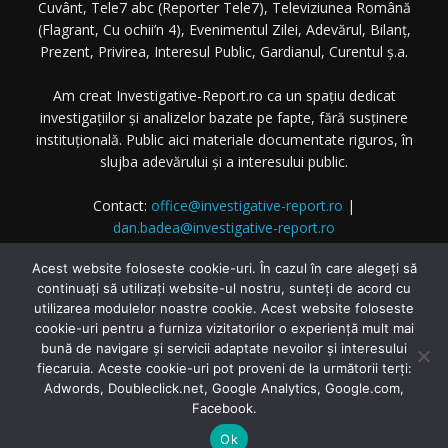
Cuvânt, Tele7 abc (Reporter Tele7), Televiziunea Română
(Flagrant, Cu ochii’n 4), Evenimentul Zilei, Adevărul, Bilanț,
Prezent, Privirea, Interesul Public, Gardianul, Curentul ș.a.
Am creat Investigative-Report.ro ca un spațiu dedicat
investigațiilor și analizelor bazate pe fapte, fără susținere
instituțională. Public aici materiale documentate riguros, în
slujba adevărului și a interesului public.
Contact:
office@investigative-report.ro
|
dan.badea@investigative-report.ro
© 2025 Investigative-Report.ro. Toate drepturile rezervate.
Acest website foloseste cookie-uri. În cazul în care alegeți să
continuați să utilizați website-ul nostru, sunteți de acord cu
utilizarea modulelor noastre cookie. Acest website foloseste
cookie-uri pentru a furniza vizitatorilor o experiență mult mai
bună de navigare și servicii adaptate nevoilor și interesului
fiecaruia. Aceste cookie-uri pot proveni de la următorii terți:
© Investigative-Report.ro
Adwords, Doubleclick.net, Google Analytics, Google.com,
Facebook.
Home
Investigatii
Dezvăluiri
Dezinformarea Zilei
Ok
Agenda Zilei
Analize Media
Contact