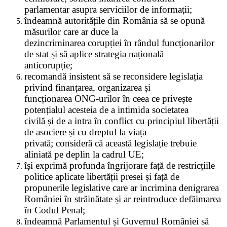
parlamentar asupra serviciilor de informații;
îndeamnă autoritățile din România să se opună
măsurilor care ar duce la
dezincriminarea corupției în rândul funcționarilor
de stat și să aplice strategia națională
anticorupție;
recomandă insistent să se reconsidere legislația
privind finanțarea, organizarea și
funcționarea ONG-urilor în ceea ce privește
potențialul acesteia de a intimida societatea
civilă și de a intra în conflict cu principiul libertății
de asociere și cu dreptul la viața
privată; consideră că această legislație trebuie
aliniată pe deplin la cadrul UE;
își exprimă profunda îngrijorare față de restricțiile
politice aplicate libertății presei și față de
propunerile legislative care ar incrimina denigrarea
României în străinătate și ar reintroduce defăimarea
în Codul Penal;
îndeamnă Parlamentul și Guvernul României să