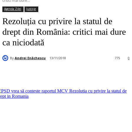
critici mai dure...
Agenda Zilei
Justiție
Rezoluția cu privire la statul de
drept din România: critici mai dure
ca niciodată
By
Andrei Enăchescu
13/11/2018
775
0