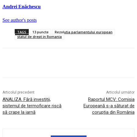
Andrei Enăchescu
See author's posts
TAGS
13 puncte
Rezolutia parlamentului european
statul de drept in Romania
Articolul precedent
Articolul următor
ANALIZA. Fără investiții,
Raportul MCV: Comisia
sistemul de termoficare riscă
Europeană s-a săturat de
să crape la iarnă
corupția din România