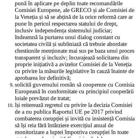
pună în aplicare pe deplin toate recomandările
Comisiei Europene, ale GRECO și ale Comisiei de
la Veneția și să se abțină de la orice reformă care ar
pune în pericol respectarea statului de drept,
inclusiv independența sistemului judiciar;
îndeamnă la purtarea unui dialog constant cu
societatea civilă și subliniază că trebuie abordate
chestiunile menționate mai sus pe baza unui proces
transparent și incluziv; încurajează solicitarea din
proprie inițiativă a avizelor Comisiei de la Veneția
cu privire la măsurile legislative în cauză înainte de
aprobarea lor definitivă;
solicită guvernului român să coopereze cu Comisia
Europeană în conformitate cu principiul cooperării
loiale prevăzut de tratat;
își reiterează regretul cu privire la decizia Comisiei
de a nu publica Raportul UE pe 2017 privind
combaterea corupției și invită cu insistență Comisia
să își reia fără întârziere exercițiul anual de
monitorizare a luptei împotriva corupției în toate