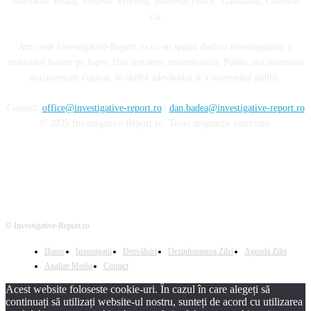
Adevărul, Bilanț, Prezent, Privirea, Interesul Public, Gardianul, Curentul
ș.a.
Am creat Investigative-Report.ro ca un spațiu dedicat investigațiilor și
analizelor bazate pe fapte, fără susținere instituțională. Public aici materiale
documentate riguros, în slujba adevărului și a interesului public.
Contact:
office@investigative-report.ro
|
dan.badea@investigative-report.ro
© 2025 Investigative-Report.ro. Toate drepturile rezervate.
© Investigative-Report.ro
Home
Investigatii
Dezvăluiri
Dezinformarea Zilei
Agenda Zilei
Analize Media
Contact
Acest website foloseste cookie-uri. În cazul în care alegeți să
continuați să utilizați website-ul nostru, sunteți de acord cu utilizarea