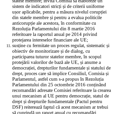
statele membre; invită Comisia să elaboreze un
sistem de indicatori stricți și de criterii uniforme
ușor aplicabile, pentru a măsura nivelul corupției
din statele membre și pentru a evalua politicile
anticorupție ale acestora, în conformitate cu
Rezoluția Parlamentului din 8 martie 2016
referitoare la raportul anual pe 2014 privind
protejarea intereselor financiare ale UE;
susține cu fermitate un proces regulat, sistematic și
obiectiv de monitorizare și de dialog, cu
participarea tuturor statelor membre, în scopul
protejării valorilor de bază ale UE, și anume a
democrației, drepturilor fundamentale și statului de
drept, proces care să implice Consiliul, Comisia și
Parlamentul, astfel cum s-a propus în Rezoluția
Parlamentului din 25 octombrie 2016 conținând
recomandări adresate Comisiei referitoare la crearea
unui mecanism al UE pentru democrație, statul de
drept și drepturile fundamentale (Pactul pentru
DSF) reiterează faptul că acest mecanism ar trebui
să cuprindă un raport anual cu recomandări