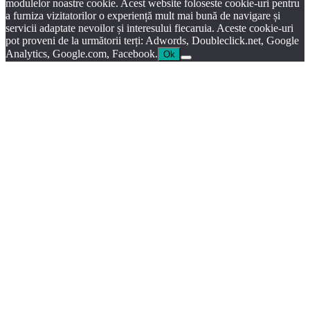
modulelor noastre cookie. Acest website foloseste cookie-uri pentru
a furniza vizitatorilor o experiență mult mai bună de navigare și
servicii adaptate nevoilor și interesului fiecaruia. Aceste cookie-uri
pot proveni de la următorii terți: Adwords, Doubleclick.net, Google
Analytics, Google.com, Facebook.
Ok