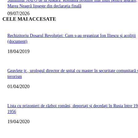
Summitul NATO de la Ankara: România promite mai mult pentru apărare,
Marea Neagră lipsește din declarația finală
09/07/2026
CELE MAI ACCESATE
Rechizitoriu Dosarul Revoluției: Cum s-au organizat Ion Iliescu și acoliții
(document)
18/04/2019
Geavlete jr., urologul director de spital cu master în securitate comunitară 
terorism
01/04/2020
Lista cu prizonieri de război români, deportați și decedați în Rusia între 19
1956
19/04/2020