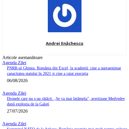
Andrei Enăchescu
Articole asemanătoare
Agenda Zilei
PNRR-ul Ghinea. România din Excel, la scadență: cine a supraestimat
capacitatea statului în 2021 și cine a ratat execuția
06/08/2026
Agenda Zilei
Dronele care nu s-au rătăcit: „Se va mai întâmpla”, avertizase Medvedev
după explozia de la Galați
27/07/2026
Agenda Zilei