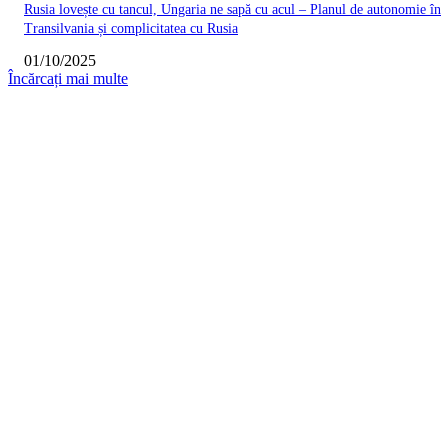
Rusia lovește cu tancul, Ungaria ne sapă cu acul – Planul de autonomie în
Transilvania și complicitatea cu Rusia
01/10/2025
Încărcați mai multe