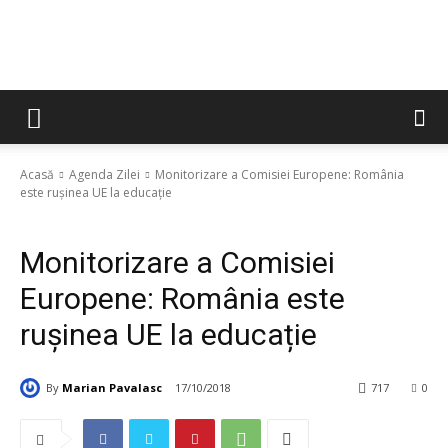
Acasă
Agenda Zilei
Monitorizare a Comisiei Europene: România
este rușinea UE la educație
Agenda Zilei
Analize Media
Monitorizare a Comisiei
Europene: România este
rușinea UE la educație
By
Marian Pavalasc
17/10/2018
717
0