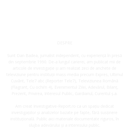
DESPRE
Sunt Dan Badea, jurnalist independent, cu experiență în presă
din septembrie 1990. De-a lungul carierei, am publicat mii de
articole de investigație și am realizat zeci de anchete de
televiziune pentru instituții mass-media precum Expres, Ultimul
Cuvânt, Tele7 abc (Reporter Tele7), Televiziunea Română
(Flagrant, Cu ochii’n 4), Evenimentul Zilei, Adevărul, Bilanț,
Prezent, Privirea, Interesul Public, Gardianul, Curentul ș.a.
Am creat Investigative-Report.ro ca un spațiu dedicat
investigațiilor și analizelor bazate pe fapte, fără susținere
instituțională. Public aici materiale documentate riguros, în
slujba adevărului și a interesului public.