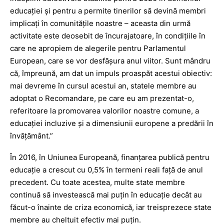
educaţiei şi pentru a permite tinerilor să devină membri
implicaţi în comunităţile noastre – aceasta din urmă
activitate este deosebit de încurajatoare, în condiţiile în
care ne apropiem de alegerile pentru Parlamentul
European, care se vor desfăşura anul viitor. Sunt mândru
că, împreună, am dat un impuls proaspăt acestui obiectiv:
mai devreme în cursul acestui an, statele membre au
adoptat o Recomandare, pe care eu am prezentat-o,
referitoare la promovarea valorilor noastre comune, a
educaţiei incluzive şi a dimensiunii europene a predării în
învăţământ.”
În 2016, în Uniunea Europeană, finanţarea publică pentru
educaţie a crescut cu 0,5% în termeni reali faţă de anul
precedent. Cu toate acestea, multe state membre
continuă să investească mai puţin în educaţie decât au
făcut-o înainte de criza economică, iar treisprezece state
membre au cheltuit efectiv mai puţin.