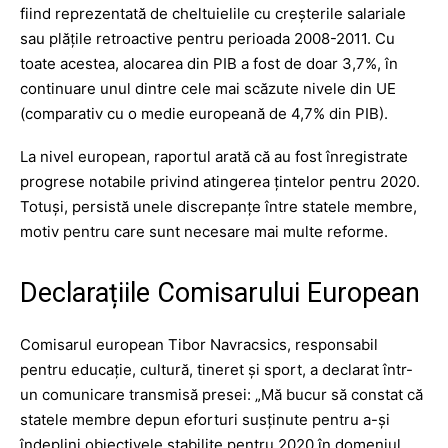
fiind reprezentată de cheltuielile cu creşterile salariale
sau plăţile retroactive pentru perioada 2008-2011. Cu
toate acestea, alocarea din PIB a fost de doar 3,7%, în
continuare unul dintre cele mai scăzute nivele din UE
(comparativ cu o medie europeană de 4,7% din PIB).
La nivel european, raportul arată că au fost înregistrate
progrese notabile privind atingerea ţintelor pentru 2020.
Totuşi, persistă unele discrepanţe între statele membre,
motiv pentru care sunt necesare mai multe reforme.
Declarațiile Comisarului European
Comisarul european Tibor Navracsics, responsabil
pentru educaţie, cultură, tineret şi sport, a declarat într-
un comunicare transmisă presei: „Mă bucur să constat că
statele membre depun eforturi susţinute pentru a-şi
îndeplini obiectivele stabilite pentru 2020 în domeniul