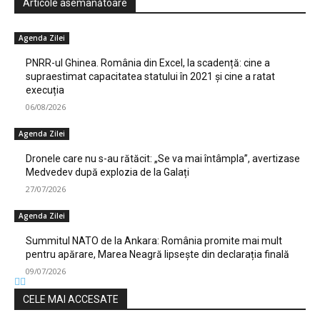
Articole asemanătoare
Agenda Zilei
PNRR-ul Ghinea. România din Excel, la scadență: cine a
supraestimat capacitatea statului în 2021 și cine a ratat
execuția
06/08/2026
Agenda Zilei
Dronele care nu s-au rătăcit: „Se va mai întâmpla”, avertizase
Medvedev după explozia de la Galați
27/07/2026
Agenda Zilei
Summitul NATO de la Ankara: România promite mai mult
pentru apărare, Marea Neagră lipsește din declarația finală
09/07/2026
CELE MAI ACCESATE