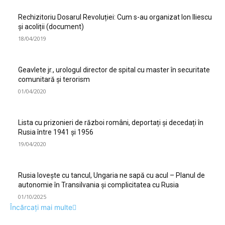
Rechizitoriu Dosarul Revoluției: Cum s-au organizat Ion Iliescu
și acoliții (document)
18/04/2019
Geavlete jr., urologul director de spital cu master în securitate
comunitară și terorism
01/04/2020
Lista cu prizonieri de război români, deportați și decedați în
Rusia între 1941 și 1956
19/04/2020
Rusia lovește cu tancul, Ungaria ne sapă cu acul – Planul de
autonomie în Transilvania și complicitatea cu Rusia
01/10/2025
Încărcați mai multe