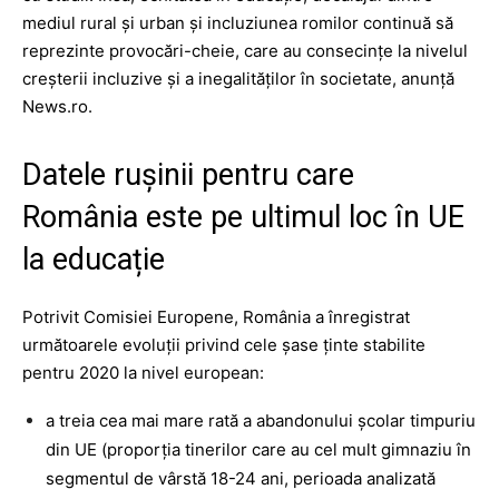
mediul rural şi urban şi incluziunea romilor continuă să
reprezinte provocări-cheie, care au consecinţe la nivelul
creşterii incluzive şi a inegalităţilor în societate, anunță
News.ro.
Datele rușinii pentru care
România este pe ultimul loc în UE
la educație
Potrivit Comisiei Europene, România a înregistrat
următoarele evoluţii privind cele şase ţinte stabilite
pentru 2020 la nivel european:
a treia cea mai mare rată a abandonului şcolar timpuriu
din UE (proporţia tinerilor care au cel mult gimnaziu în
segmentul de vârstă 18-24 ani, perioada analizată