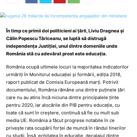
În timp ce primii doi politicieni ai țării, Liviu Dragnea și
Călin Popescu Tăriceanu, se luptă să distrugă
independența Justiției, unul dintre domeniile unde
România stă cu adevărat prost este educația.
România ocupă ultimele locuri la majoritatea indicatorilor
urmăriţi în Monitorul educaţiei şi formării, ediţia 2018,
raport publicat de Comisia Europeană marţi. Potrivit
documentului, România rămâne una dintre puţinele ţări
care nu au atins încă niciuna dintre principalele ţinte
pentru 2020, iar alocările din PIB pentru educaţie, cu
toate că sunt în creştere, continuă să fie cu mult sub
media UE. România a făcut progrese notabile în ce
priveşte rata ocupării forţei de muncă în rândul tinerilor
cu studii. Însă, echitatea în educaţie, decalajul dintre