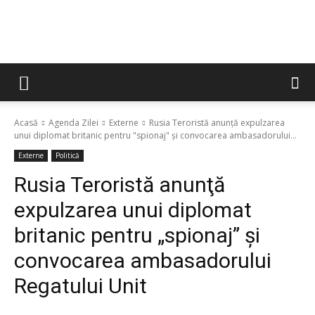
Acasă
Agenda Zilei
Externe
Rusia Teroristă anunţă expulzarea
unui diplomat britanic pentru "spionaj" şi convocarea ambasadorului...
Externe
Politică
Rusia Teroristă anunţă
expulzarea unui diplomat
britanic pentru „spionaj” şi
convocarea ambasadorului
Regatului Unit