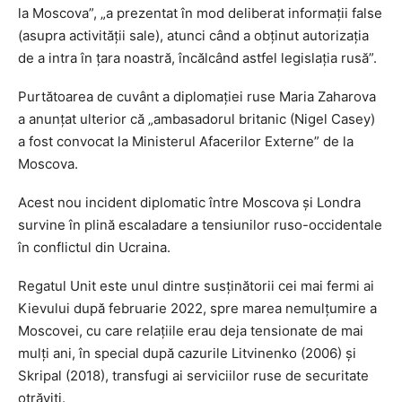
la Moscova”, „a prezentat în mod deliberat informaţii false
(asupra activităţii sale), atunci când a obţinut autorizaţia
de a intra în ţara noastră, încălcând astfel legislaţia rusă”.
Purtătoarea de cuvânt a diplomaţiei ruse Maria Zaharova
a anunţat ulterior că „ambasadorul britanic (Nigel Casey)
a fost convocat la Ministerul Afacerilor Externe” de la
Moscova.
Acest nou incident diplomatic între Moscova şi Londra
survine în plină escaladare a tensiunilor ruso-occidentale
în conflictul din Ucraina.
Regatul Unit este unul dintre susţinătorii cei mai fermi ai
Kievului după februarie 2022, spre marea nemulţumire a
Moscovei, cu care relaţiile erau deja tensionate de mai
mulţi ani, în special după cazurile Litvinenko (2006) şi
Skripal (2018), transfugi ai serviciilor ruse de securitate
otrăviţi.