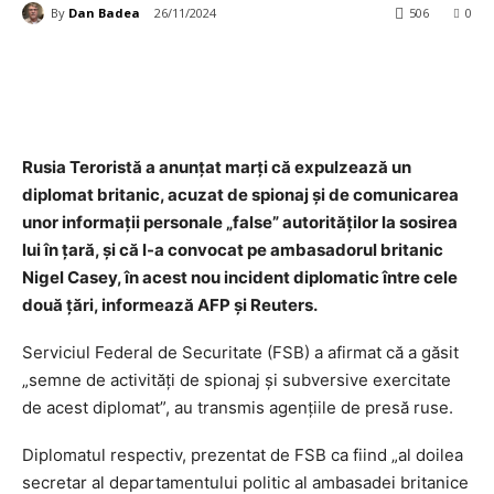
By
Dan Badea
26/11/2024
506
0
Rusia Teroristă a anunţat marţi că expulzează un
diplomat britanic, acuzat de spionaj şi de comunicarea
unor informaţii personale „false” autorităţilor la sosirea
lui în ţară, şi că l-a convocat pe ambasadorul britanic
Nigel Casey, în acest nou incident diplomatic între cele
două ţări, informează AFP şi Reuters.
Serviciul Federal de Securitate (FSB) a afirmat că a găsit
„semne de activităţi de spionaj şi subversive exercitate
de acest diplomat”, au transmis agenţiile de presă ruse.
Diplomatul respectiv, prezentat de FSB ca fiind „al doilea
secretar al departamentului politic al ambasadei britanice