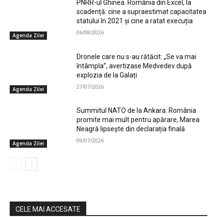
PNRR-ul Ghinea. România din Excel, la
scadență: cine a supraestimat capacitatea
statului în 2021 și cine a ratat execuția
06/08/2026
Agenda Zilei
Dronele care nu s-au rătăcit: „Se va mai
întâmpla”, avertizase Medvedev după
explozia de la Galați
27/07/2026
Agenda Zilei
Summitul NATO de la Ankara: România
promite mai mult pentru apărare, Marea
Neagră lipsește din declarația finală
09/07/2026
Agenda Zilei
CELE MAI ACCESATE