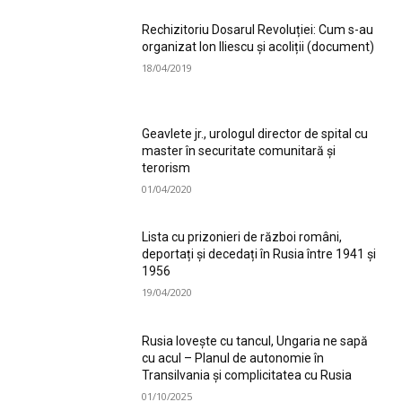
Rechizitoriu Dosarul Revoluției: Cum s-au
organizat Ion Iliescu și acoliții (document)
18/04/2019
Geavlete jr., urologul director de spital cu
master în securitate comunitară și
terorism
01/04/2020
Lista cu prizonieri de război români,
deportați și decedați în Rusia între 1941 și
1956
19/04/2020
Rusia lovește cu tancul, Ungaria ne sapă
cu acul – Planul de autonomie în
Transilvania și complicitatea cu Rusia
01/10/2025