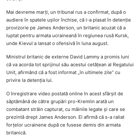
Mai devreme marţi, un tribunal rus a confirmat, după o
audiere în spatele uşilor închise, că l-a plasat în detenţie
provizorie pe James Anderson, un britanic acuzat că a
luptat pentru armata ucraineană în regiunea rusă Kursk,
unde Kievul a lansat o ofensivă în luna august.
Ministrul britanic de externe David Lammy a promis luni
că va acorda tot sprijinul său acestui cetăţean al Regatului
Unit, afirmând că a fost informat „în ultimele zile” cu
privire la detenţia lui.
O înregistrare video postată online în acest sfârşit de
săptămână de către grupări pro-Kremlin arată un
combatant străin capturat, cu mâinile legate şi care se
prezintă drept James Anderson. El afirmă că s-a raliat
forţelor ucrainene după ce fusese demis din armata
britanică.