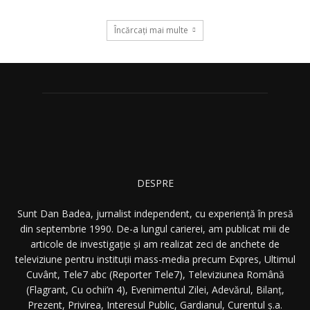
Încărcați mai multe
DESPRE
Sunt Dan Badea, jurnalist independent, cu experiență în presă
din septembrie 1990. De-a lungul carierei, am publicat mii de
articole de investigație și am realizat zeci de anchete de
televiziune pentru instituții mass-media precum Expres, Ultimul
Cuvânt, Tele7 abc (Reporter Tele7), Televiziunea Română
(Flagrant, Cu ochii’n 4), Evenimentul Zilei, Adevărul, Bilanț,
Prezent, Privirea, Interesul Public, Gardianul, Curentul ș.a.