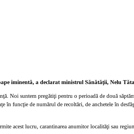
roape iminentă, a declarat ministrul Sănătăţii, Nelu Tăt
nţă. Noi suntem pregătiţi pentru o perioadă de două săptăm
e în funcţie de numărul de recoltări, de anchetele în desfăşu
permite acest lucru, carantinarea anumitor localităţi sau regiun