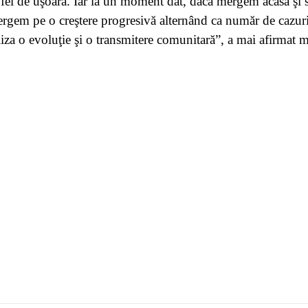
 fel de uşoară. Iar la un moment dat, dacă mergem acasă şi 
ergem pe o creştere progresivă alternând ca număr de cazuri
liza o evoluţie şi o transmitere comunitară”, a mai afirmat mi