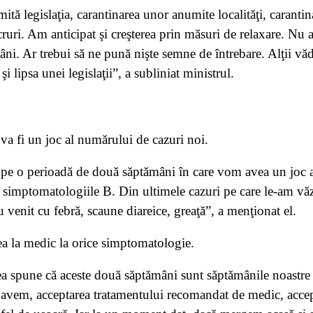
rmită legislaţia, carantinarea unor anumite localităţi, caran
uri. Am anticipat şi creşterea prin măsuri de relaxare. Nu am 
omâni. Ar trebui să ne pună nişte semne de întrebare. Alţii
 lipsa unei legislaţii”, a subliniat ministrul.
va fi un joc al numărului de cazuri noi.
pe o perioadă de două săptămâni în care vom avea un joc al
i simptomatologiile B. Din ultimele cazuri pe care le-am vă
 venit cu febră, scaune diareice, greaţă”, a menţionat el.
ea la medic la orice simptomatologie.
ea spune că aceste două săptămâni sunt săptămânile noastr
 avem, acceptarea tratamentului recomandat de medic, accept