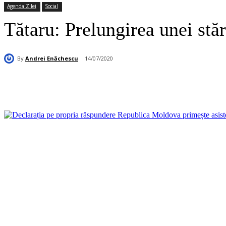
Agenda Zilei
Social
Tătaru: Prelungirea unei stăr
By
Andrei Enăchescu
14/07/2020
Acțiune