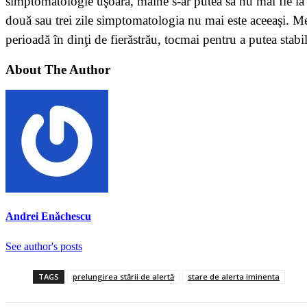
simptomatologie uşoară, mâine s-ar putea să nu mai fie la
două sau trei zile simptomatologia nu mai este aceeaşi. M
perioadă în dinţi de fierăstrău, tocmai pentru a putea stabi
About The Author
Andrei Enăchescu
See author's posts
TAGS
prelungirea stării de alertă
stare de alerta iminenta