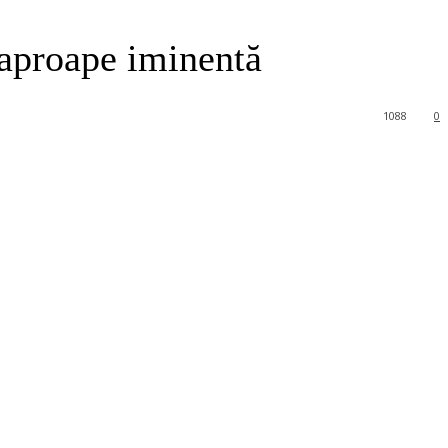
e aproape iminentă
1088
0