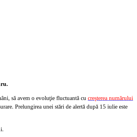
aru.
âni, să avem o evoluţie fluctuantă cu
creşterea numărului
rare. Prelungirea unei stări de alertă după 15 iulie este
i.