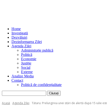
Home
Investigatii
Dezvăluiri
Dezinformarea Zilei
Agenda Zilei
Administrație publică
Politică
Economie
Justiție
Social
Externe
Analize Media
Contact
Politică de confidențialitate
Acasă
Agenda Zilei
Tătaru: Prelungirea unei stări de alertă după 15 iulie e