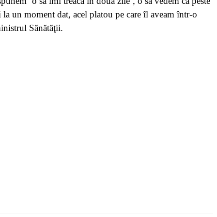
spunem ‘o să îmi treacă în două zile’, o să vedem că peste
 la un moment dat, acel platou pe care îl aveam într-o
nistrul Sănătăţii.