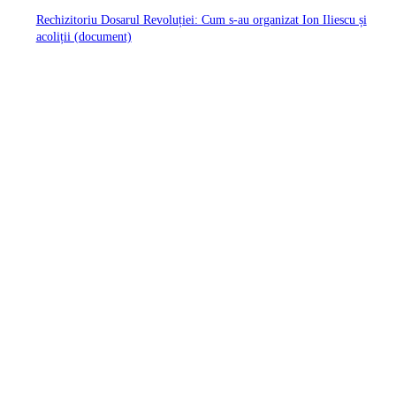
Rechizitoriu Dosarul Revoluției: Cum s-au organizat Ion Iliescu și
acoliții (document)