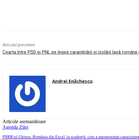
Acțiune
Articolul precedent
Cearta între PSD și PNL pe legea carantinării și izolării lasă românii 
Andrei Enăchescu
Articole asemanătoare
Agenda Zilei
PNRR-ul Ghinea. România din Excel, la scadență: cine a supraestimat capacitate