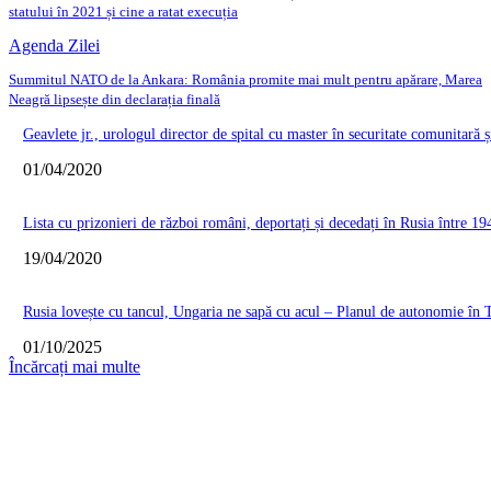
statului în 2021 și cine a ratat execuția
Agenda Zilei
Summitul NATO de la Ankara: România promite mai mult pentru apărare, Marea
Neagră lipsește din declarația finală
Geavlete jr., urologul director de spital cu master în securitate comunitară ș
01/04/2020
Lista cu prizonieri de război români, deportați și decedați în Rusia între 19
19/04/2020
Rusia lovește cu tancul, Ungaria ne sapă cu acul – Planul de autonomie în T
01/10/2025
Încărcați mai multe