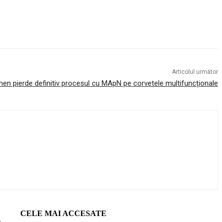
Articolul următor
en pierde definitiv procesul cu MApN pe corvetele multifuncționale
CELE MAI ACCESATE
ă