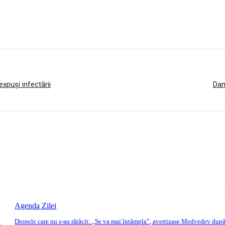
expuși infectării
Dam
Agenda Zilei
a
Dronele care nu s-au rătăcit: „Se va mai întâmpla”, avertizase Medvedev dup