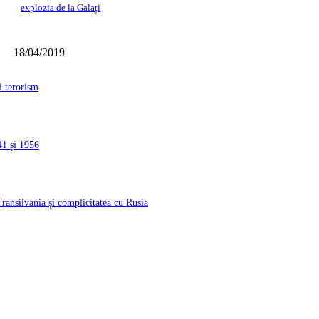
explozia de la Galați
18/04/2019
i terorism
41 și 1956
ransilvania și complicitatea cu Rusia