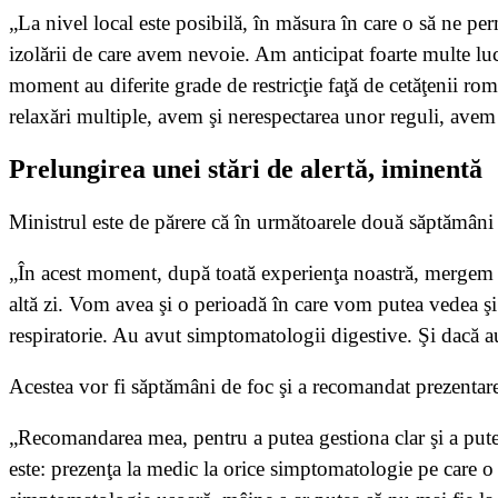
„La nivel local este posibilă, în măsura în care o să ne pe
izolării de care avem nevoie. Am anticipat foarte multe lucr
moment au diferite grade de restricţie faţă de cetăţenii r
relaxări multiple, avem şi nerespectarea unor reguli, avem şi
Prelungirea unei stări de alertă, iminentă
Ministrul este de părere că în următoarele două săptămâni 
„În acest moment, după toată experienţa noastră, mergem 
altă zi. Vom avea şi o perioadă în care vom putea vedea ş
respiratorie. Au avut simptomatologii digestive. Şi dacă au
Acestea vor fi săptămâni de foc şi a recomandat prezentar
„Recomandarea mea, pentru a putea gestiona clar şi a put
este: prezenţa la medic la orice simptomatologie pe care o