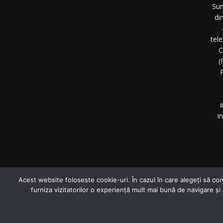
Sun
di
tel
C
(
P
i
i
©
Acest website foloseste cookie-uri. În cazul în care alegeți să con
furniza vizitatorilor o experiență mult mai bună de navigare și
© Investigative-Report.ro