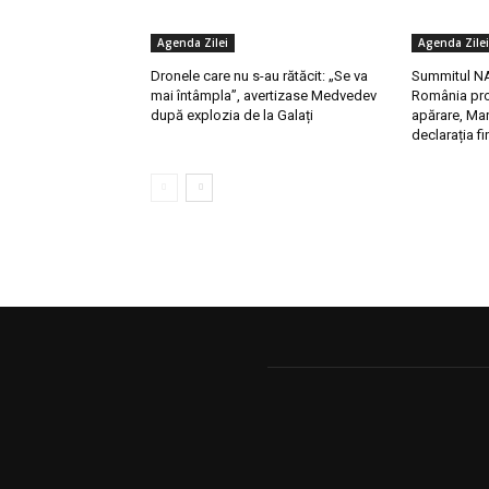
Agenda Zilei
Agenda Zilei
Dronele care nu s-au rătăcit: „Se va
Summitul NA
mai întâmpla”, avertizase Medvedev
România pro
după explozia de la Galați
apărare, Mar
declarația fi