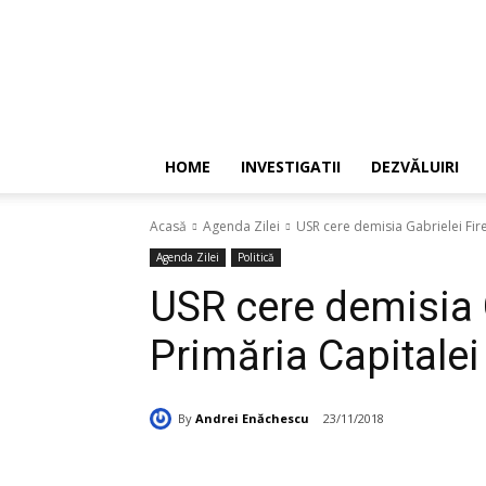
HOME
INVESTIGATII
DEZVĂLUIRI
Acasă
Agenda Zilei
USR cere demisia Gabrielei Fire
Agenda Zilei
Politică
USR cere demisia G
Primăria Capitalei
By
Andrei Enăchescu
23/11/2018
Acțiune