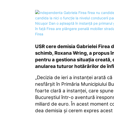
USR cere demisia Gabrielei Firea di
schimb, Roxana Wring, a propus înf
pentru a gestiona situaţia creată,
anularea tuturor hotărârilor de în
„Decizia de ieri a instanţei arată că
nesfârşit în Primăria Municipiului 
foarte clară a instanţei, care spune
Bucureştiul într-o aventură irespons
miliard de euro. În acest moment co
dea demisia şi cerem expres acest lu