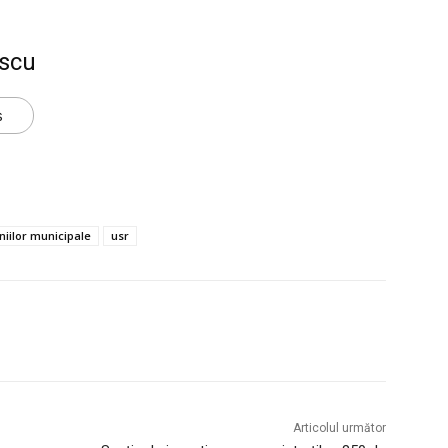
scu
s
iilor municipale
usr
Articolul următor