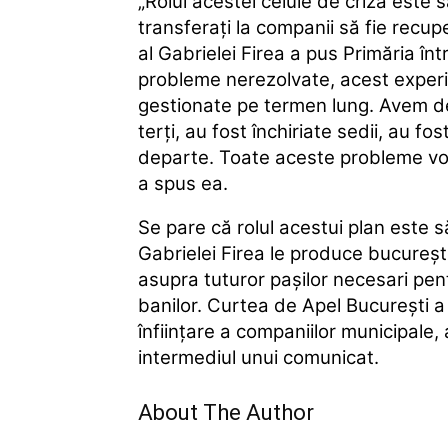
„Rolul acestei celule de criză este s
transferaţi la companii să fie recup
al Gabrielei Firea a pus Primăria înt
probleme nerezolvate, acest experi
gestionate pe termen lung. Avem dej
terţi, au fost închiriate sedii, au f
departe. Toate aceste probleme vor 
a spus ea.
Se pare că rolul acestui plan este 
Gabrielei Firea le produce bucureşte
asupra tuturor paşilor necesari pen
banilor. Curtea de Apel Bucureşti a
înfiinţare a companiilor municipale
intermediul unui comunicat.
About The Author