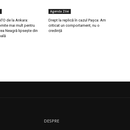
Agenda Zilei
TO de la Ankara:
Drept la replică în cazul Pașca: Am
mite mai mult pentru
criticat un comportament, nu o
ea Neagră lipsește din
credință
nală
DESPRE