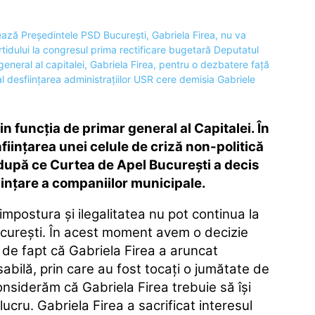
n funcția de primar general al Capitalei. În
iinţarea unei celule de criză non-politică
 după ce Curtea de Apel Bucureşti a decis
fiinţare a companiilor municipale.
 impostura şi ilegalitatea nu pot continua la
Bucureşti. În acest moment avem o decizie
 de fapt că Gabriela Firea a aruncat
abilă, prin care au fost tocaţi o jumătate de
nsiderăm că Gabriela Firea trebuie să îşi
cru. Gabriela Firea a sacrificat interesul