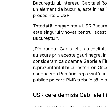
Bucureştiului, interesul Capitalei 
un element de bucurie, este în reali
președintele USR.
Totodată, președintele USR Bucureș
este singurul vinovat pentru „acest
Bucureştiul”.
„Din bugetul Capitalei s-au cheltui
au scurs prin aceste găuri negre, 
considerăm că doamna Gabriela Fir
reprezentantul bucureştenilor. Oric
conducerea Primăriei reprezintă un p
publice pe care PMB trebuie să le 
USR cere demisia Gabriele Fir