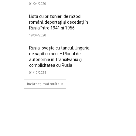
01/04/2020
Lista cu prizonieri de război
români, deportați și decedați în
Rusia între 1941 și 1956
19/04/2020
Rusia lovește cu tancul, Ungaria
ne sapă cu acul – Planul de
autonomie în Transilvania și
complicitatea cu Rusia
01/10/2025
Încărcați mai multe