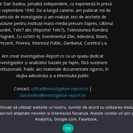
t Dan Badea, jurnalist independent, cu experiență în presă
n septembrie 1990. De-a lungul carierei, am publicat mii de
articole de investigație și am realizat zeci de anchete de
eviziune pentru instituții mass-media precum Expres, Ultimul
uvânt, Tele7 abc (Reporter Tele7), Televiziunea Română
Flagrant, Cu ochii’n 4), Evenimentul Zilei, Adevărul, Bilanț,
rezent, Privirea, Interesul Public, Gardianul, Curentul ș.a.
Am creat Investigative-Report.ro ca un spațiu dedicat
nvestigațiilor și analizelor bazate pe fapte, fără susținere
nstituțională. Public aici materiale documentate riguros, în
slujba adevărului și a interesului public.
Contact:
office@investigative-report.ro
|
dan.badea@investigative-report.ro
 2025 Investigative-Report.ro. Toate drepturile rezervate.
tinuați să utilizați website-ul nostru, sunteți de acord cu utilizarea m
 servicii adaptate nevoilor și interesului fiecaruia. Aceste cookie-uri pot
Analytics, Google.com, Facebook.
Home
Investigatii
Dezvăluiri
Ok
Contact