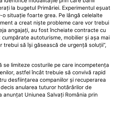
ă identifice modalităţile prin care banii
eraţi la bugetul Primăriei. Experimentul eşuat
r-o situaţie foarte grea. Pe lângă celelalte
ment a creat nişte probleme care vor trebui
a angajaţi, au fost încheiate contracte cu
ost cumpărate autoturisme, mobilier şi aşa mai
trebui să îşi găsească de urgenţă soluţii”,
să se limiteze costurile pe care incompetenţa
nilor, astfel încât trebuie să convivă rapid
tru desfiinţarea companiilor şi recuperarea
 decis anularea tuturor hotărârilor de
, a anunţat Uniunea Salvaţi România prin