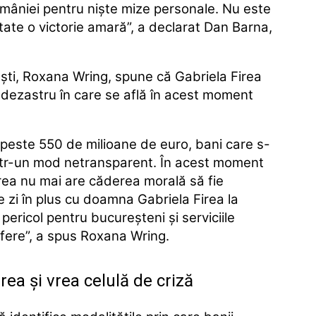
României pentru nişte mize personale. Nu este
tate o victorie amară”, a declarat Dan Barna,
ti, Roxana Wring, spune că Gabriela Firea
 dezastru în care se află în acest moment
t peste 550 de milioane de euro, bani care s-
într-un mod netransparent. În acest moment
ea nu mai are căderea morală să fie
e zi în plus cu doamna Gabriela Firea la
ericol pentru bucureşteni şi serviciile
ofere”, a spus Roxana Wring.
ea și vrea celulă de criză