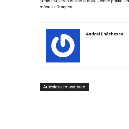
Fondul Suveran devine o nouă jucărie politică în
mâna lui Dragnea
Andrei Enăchescu
Articole asemanătoare