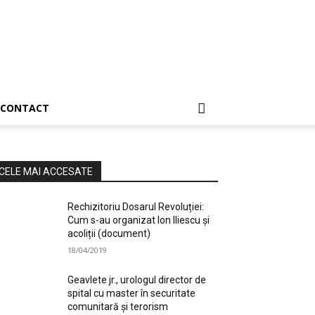
CONTACT
CELE MAI ACCESATE
Rechizitoriu Dosarul Revoluției:
Cum s-au organizat Ion Iliescu și
acoliții (document)
18/04/2019
Geavlete jr., urologul director de
spital cu master în securitate
comunitară și terorism