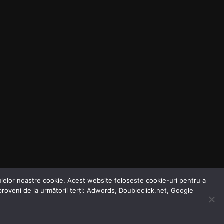
odulelor noastre cookie. Acest website foloseste cookie-uri pentru a
 proveni de la următorii terți: Adwords, Doubleclick.net, Google
Dezinformarea Zilei
Agenda Zilei
Analize Media