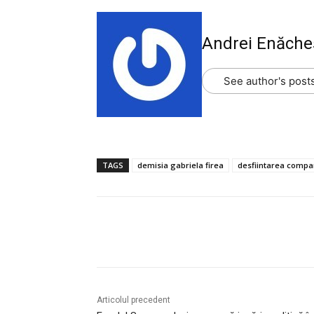
Andrei Enăche
See author's post
TAGS
demisia gabriela firea
desfiintarea compan
Acțiune
Articolul precedent