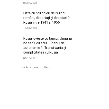
01/04/2020
Lista cu prizonieri de război
români, deportați și decedați în
Rusia între 1941 și 1956
19/04/2020
Rusia lovește cu tancul, Ungaria
ne sapă cu acul – Planul de
autonomie în Transilvania și
complicitatea cu Rusia
01/10/2025
Încărcați mai multe