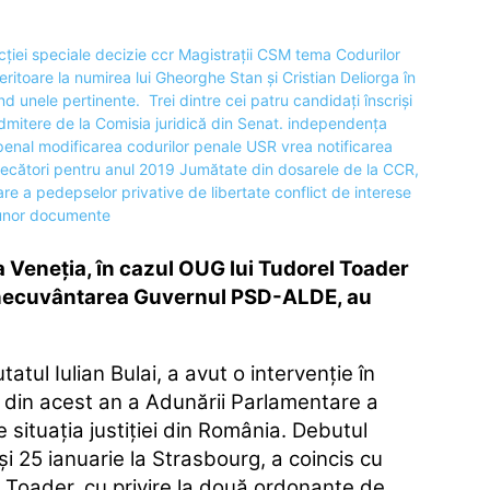
a Veneția, în cazul OUG lui Tudorel Toader
binecuvântarea Guvernul PSD-ALDE, au
ul Iulian Bulai, a avut o intervenţie în
e din acest an a Adunării Parlamentare a
e situaţia justiţiei din România. Debutul
şi 25 ianuarie la Strasbourg, a coincis cu
el Toader, cu privire la două ordonanţe de