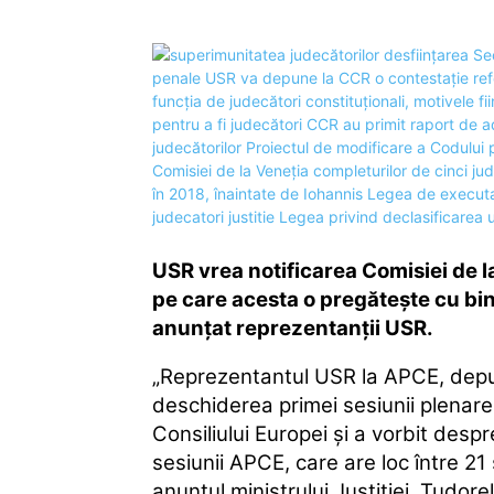
USR vrea notificarea Comisiei de l
pe care acesta o pregătește cu 
anunțat reprezentanții USR.
„Reprezentantul USR la APCE, deputat
deschiderea primei sesiunii plenar
Consiliului Europei şi a vorbit despr
sesiunii APCE, care are loc între 21 
anunţul ministrului Justiţiei, Tudor