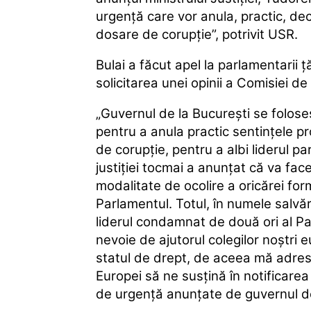
urgenţă care vor anula, practic, decizi
dosare de corupţie”, potrivit USR.
Bulai a făcut apel la parlamentarii 
solicitarea unei opinii a Comisiei de
„Guvernul de la Bucureşti se foloseş
pentru a anula practic sentinţele pro
de corupţie, pentru a albi liderul par
justiţiei tocmai a anunţat că va fa
modalitate de ocolire a oricărei fo
Parlamentul. Totul, în numele salvări
liderul condamnat de două ori al P
nevoie de ajutorul colegilor noştri 
statul de drept, de aceea mă adrese
Europei să ne susţină în notificare
de urgenţă anunţate de guvernul de