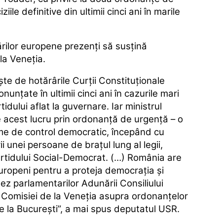
ile definitive din ultimii cinci ani în marile
ţărilor europene prezenţi să susţină
 la Veneţia.
te de hotărârile Curţii Constituţionale
nunţate în ultimii cinci ani în cazurile mari
tidului aflat la guvernare. Iar ministrul
ce acest lucru prin ordonanţă de urgenţă – o
rme de control democratic, începând cu
i unei persoane de braţul lung al legii,
artidului Social-Democrat. (…) România are
europeni pentru a proteja democraţia şi
z parlamentarilor Adunării Consiliului
a Comisiei de la Veneţia asupra ordonanţelor
 la Bucureşti”, a mai spus deputatul USR.