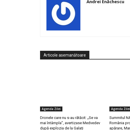
Andrei Enăchescu
Articole asemanătoare
Agenda Zilei
Agenda Zilei
Dronele care nu s-au rătăcit: „Se va
Summitul NA
mai întâmpla”, avertizase Medvedev
România pro
după explozia de la Galați
apărare, Mar