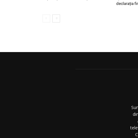
declarația fi
Sun
di
tel
C