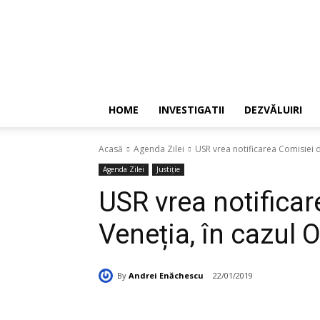
HOME
INVESTIGATII
DEZVĂLUIRI
Acasă
Agenda Zilei
USR vrea notificarea Comisiei d
Agenda Zilei
Justiție
USR vrea notificar
Veneția, în cazul 
By
Andrei Enăchescu
22/01/2019
Acțiune