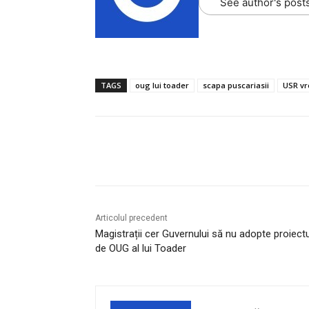
See author's post
TAGS
oug lui toader
scapa puscariasii
USR vr
Acțiune
Articolul precedent
Magistrații cer Guvernului să nu adopte proiectu
de OUG al lui Toader