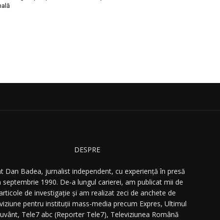
nală
DESPRE
t Dan Badea, jurnalist independent, cu experiență în presă
n septembrie 1990. De-a lungul carierei, am publicat mii de
articole de investigație și am realizat zeci de anchete de
eviziune pentru instituții mass-media precum Expres, Ultimul
uvânt, Tele7 abc (Reporter Tele7), Televiziunea Română