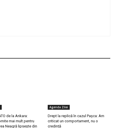
Agenda Zilei
TO de la Ankara:
Drept la replică în cazul Pașca: Am
mite mai mult pentru
criticat un comportament, nu o
ea Neagră lipsește din
credință