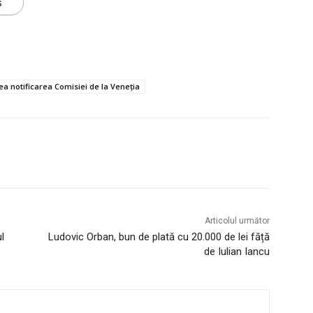
s
ea notificarea Comisiei de la Veneția
Articolul următor
l
Ludovic Orban, bun de plată cu 20.000 de lei făță
de Iulian Iancu