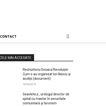
CONTACT
CELE MAI ACCESATE
Rechizitoriu Dosarul Revoluției:
Cum s-au organizat Ion Iliescu și
acoliții (document)
18/04/2019
Geavlete jr., urologul director de
spital cu master în securitate
comunitară și terorism