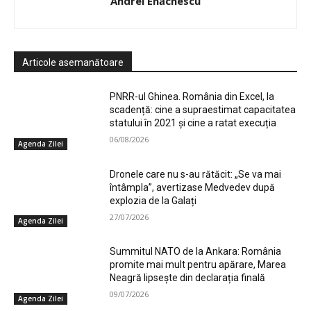
Andrei Enăchescu
Articole asemanătoare
PNRR-ul Ghinea. România din Excel, la
scadență: cine a supraestimat capacitatea
statului în 2021 și cine a ratat execuția
06/08/2026
Agenda Zilei
Dronele care nu s-au rătăcit: „Se va mai
întâmpla”, avertizase Medvedev după
explozia de la Galați
27/07/2026
Agenda Zilei
Summitul NATO de la Ankara: România
promite mai mult pentru apărare, Marea
Neagră lipsește din declarația finală
09/07/2026
Agenda Zilei