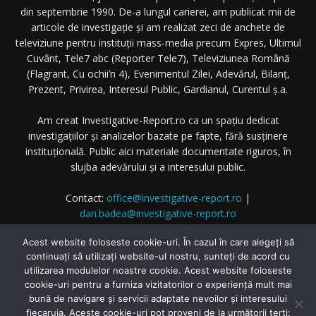
din septembrie 1990. De-a lungul carierei, am publicat mii de
articole de investigație și am realizat zeci de anchete de
televiziune pentru instituții mass-media precum Expres, Ultimul
Cuvânt, Tele7 abc (Reporter Tele7), Televiziunea Română
(Flagrant, Cu ochii’n 4), Evenimentul Zilei, Adevărul, Bilanț,
Prezent, Privirea, Interesul Public, Gardianul, Curentul ș.a.
Am creat Investigative-Report.ro ca un spațiu dedicat
investigațiilor și analizelor bazate pe fapte, fără susținere
instituțională. Public aici materiale documentate riguros, în
slujba adevărului și a interesului public.
Contact:
office@investigative-report.ro
|
dan.badea@investigative-report.ro
© 2025 Investigative-Report.ro. Toate drepturile rezervate.
Acest website foloseste cookie-uri. În cazul în care alegeți să
continuați să utilizați website-ul nostru, sunteți de acord cu
utilizarea modulelor noastre cookie. Acest website foloseste
cookie-uri pentru a furniza vizitatorilor o experiență mult mai
bună de navigare și servicii adaptate nevoilor și interesului
fiecaruia. Aceste cookie-uri pot proveni de la următorii terți: