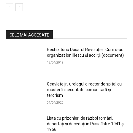
CELE MAI ACCESATE
Rechizitoriu Dosarul Revoluției: Cum s-au
organizat Ion Iliescu și acoliții (document)
18/04/2019
Geavlete jr., urologul director de spital cu
master în securitate comunitară și
terorism
01/04/2020
Lista cu prizonieri de război români,
deportați și decedați în Rusia între 1941 și
1956