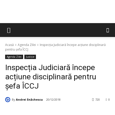
Acasă
Agenda Zilei
Inspecția Judiciară începe acțiune disciplinară
pentru șefa ÎCCJ
Agenda Zilei
Justiție
Inspecția Judiciară începe
acțiune disciplinară pentru
șefa ÎCCJ
By
Andrei Enăchescu
20/12/2018
720
0