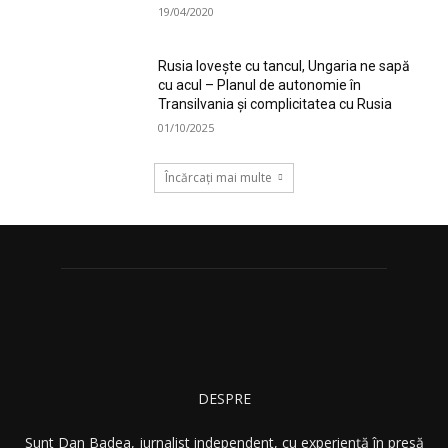
19/04/2020
Rusia lovește cu tancul, Ungaria ne sapă
cu acul – Planul de autonomie în
Transilvania și complicitatea cu Rusia
01/10/2025
Încărcați mai multe
DESPRE
Sunt Dan Badea, jurnalist independent, cu experiență în presă