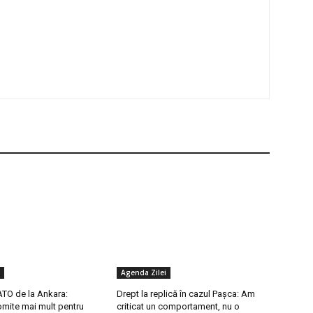
Agenda Zilei
TO de la Ankara:
Drept la replică în cazul Pașca: Am
mite mai mult pentru
criticat un comportament, nu o