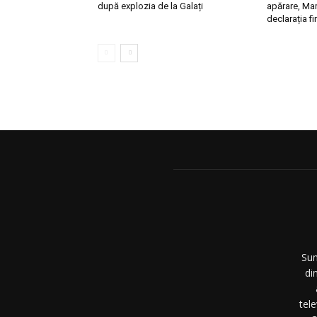
după explozia de la Galați
apărare, Mar
declarația fi
Sun
di
tel