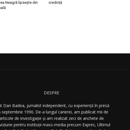
ea Neagră lipsește din
credință
nală
DESPRE
t Dan Badea, jurnalist independent, cu experiență în presă
n septembrie 1990. De-a lungul carierei, am publicat mii de
articole de investigație și am realizat zeci de anchete de
eviziune pentru instituții mass-media precum Expres, Ultimul