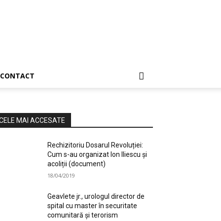
CONTACT
CELE MAI ACCESATE
Rechizitoriu Dosarul Revoluției:
Cum s-au organizat Ion Iliescu și
acoliții (document)
18/04/2019
Geavlete jr., urologul director de
spital cu master în securitate
comunitară și terorism