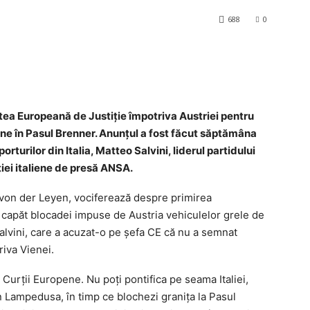
688
0
rtea Europeană de Justiţie împotriva Austriei pentru
iene în Pasul Brenner. Anunţul a fost făcut săptămâna
rturilor din Italia, Matteo Salvini, liderul partidului
iei italiene de presă ANSA.
von der Leyen, vociferează despre primirea
e capăt blocadei impuse de Austria vehiculelor grele de
Salvini, care a acuzat-o pe şefa CE că nu a semnat
iva Vienei.
 Curţii Europene. Nu poţi pontifica pe seama Italiei,
în Lampedusa, în timp ce blochezi graniţa la Pasul