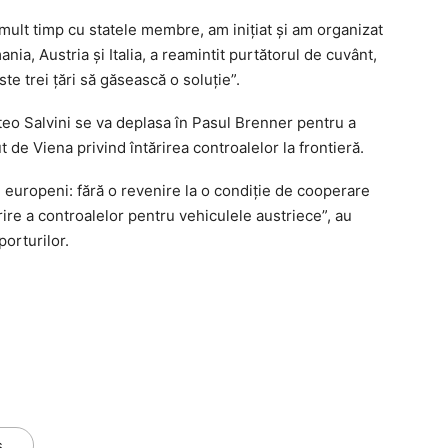
mult timp cu statele membre, am iniţiat şi am organizat
ania, Austria şi Italia, a reamintit purtătorul de cuvânt,
te trei ţări să găsească o soluţie”.
teo Salvini se va deplasa în Pasul Brenner pentru a
ut de Viena privind întărirea controalelor la frontieră.
ri europeni: fără o revenire la o condiţie de cooperare
rire a controalelor pentru vehiculele austriece”, au
porturilor.
s