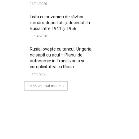
01/04/2020
Lista cu prizonieri de război
români, deportați și decedați în
Rusia între 1941 și 1956
19/04/2020
Rusia lovește cu tancul, Ungaria
ne sapă cu acul – Planul de
autonomie în Transilvania și
complicitatea cu Rusia
01/10/2025
Încărcați mai multe