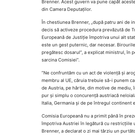
Brenner. Acest guvern va pune capăt acestei r
din Camera Deputaţilor.
În chestiunea Brenner, „după patru ani de i
decis să activeze procedura prevăzută de Tr
Europeană de Justiţie împotriva unui alt sta
este un gest puternic, dar necesar. Birourile
pregătesc dosarul”, a explicat ministrul, în p
sarcina Comisiei”.
”Ne confruntăm cu un act de violenţă şi arog
membru al UE, căruia trebuie să-i punem capă
de Austria, pe hârtie, din motive de mediu, 
pur şi simplu o concurenţă austriacă neloială
Italia, Germania şi de pe întregul continent
Comisia Europeană nu a primit până în prezen
împotriva Austriei în legătură cu restricţiile
Brenner, a declarat o zi mai târziu un purtăt