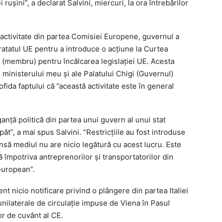
uşini”, a declarat Salvini, miercuri, la ora întrebărilor
nactivitate din partea Comisiei Europene, guvernul a
atatul UE pentru a introduce o acţiune la Curtea
t (membru) pentru încălcarea legislaţiei UE. Acesta
 ministerului meu şi ale Palatului Chigi (Guvernul)
ofida faptului că ”această activitate este în general
anţă politică din partea unui guvern al unui stat
t”, a mai spus Salvini. ”Restricţiile au fost introduse
însă mediul nu are nicio legătură cu acest lucru. Este
 împotriva antreprenorilor şi transportatorilor din
 european”.
t nicio notificare privind o plângere din partea Italiei
 unilaterale de circulaţie impuse de Viena în Pasul
or de cuvânt al CE.