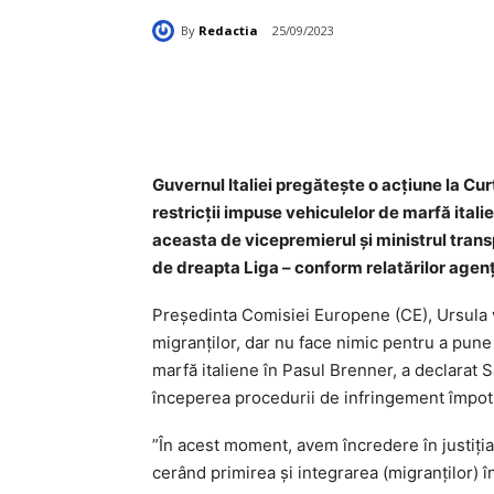
By
Redactia
25/09/2023
Acțiune
Guvernul Italiei pregăteşte o acţiune la Cu
restricţii impuse vehiculelor de marfă ital
aceasta de vicepremierul şi ministrul transpo
de dreapta Liga – conform relatărilor agenţ
Preşedinta Comisiei Europene (CE), Ursula 
migranţilor, dar nu face nimic pentru a pun
marfă italiene în Pasul Brenner, a declarat 
începerea procedurii de infringement împotr
”În acest moment, avem încredere în justiţia
cerând primirea şi integrarea (migranţilor) 