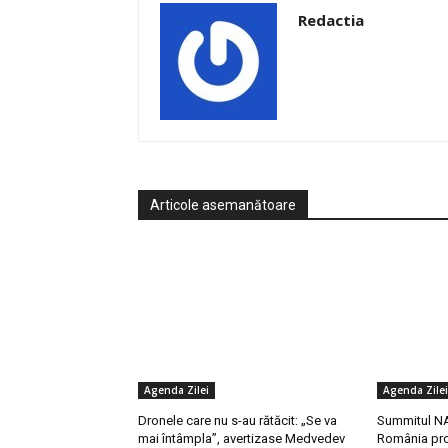
Redactia
Articole asemanătoare
Agenda Zilei
Agenda Zilei
Dronele care nu s-au rătăcit: „Se va
Summitul NA
mai întâmpla”, avertizase Medvedev
România pro