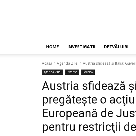
HOME
INVESTIGATII
DEZVĂLUIRI
Acasă
Agenda Zilei
Austria sfidează și Italia: Guve
Agenda Zilei
Externe
Politică
Austria sfidează și 
pregăteşte o acţiu
Europeană de Justi
pentru restricţii de